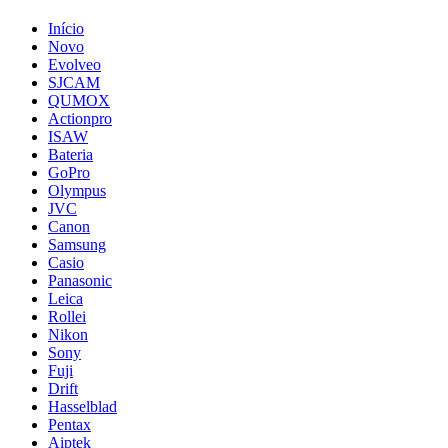
Início
Novo
Evolveo
SJCAM
QUMOX
Actionpro
ISAW
Bateria
GoPro
Olympus
JVC
Canon
Samsung
Casio
Panasonic
Leica
Rollei
Nikon
Sony
Fuji
Drift
Hasselblad
Pentax
Aiptek