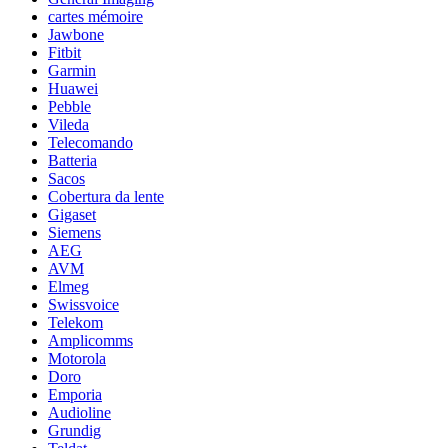
cartes mémoire
Jawbone
Fitbit
Garmin
Huawei
Pebble
Vileda
Telecomando
Batteria
Sacos
Cobertura da lente
Gigaset
Siemens
AEG
AVM
Elmeg
Swissvoice
Telekom
Amplicomms
Motorola
Doro
Emporia
Audioline
Grundig