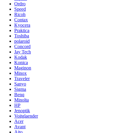
Ordro
Speed
Ricoh
Contax
Kyocera
Praktica
Toshiba
polaroid
Concord
Jay Tech
Kodak
Konica
Maginon
Minox
Traveler
Sanyo
Sigma
Benq
Minolta
HP
Jenoptik
Voitglaender
Acer
Avant
Aito