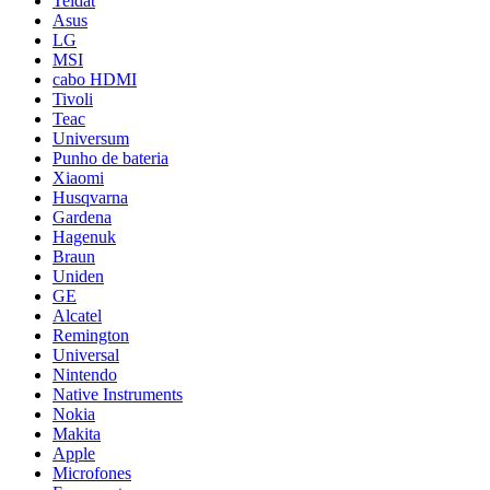
Teldat
Asus
LG
MSI
cabo HDMI
Tivoli
Teac
Universum
Punho de bateria
Xiaomi
Husqvarna
Gardena
Hagenuk
Braun
Uniden
GE
Alcatel
Remington
Universal
Nintendo
Native Instruments
Nokia
Makita
Apple
Microfones