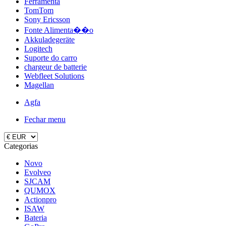
Ferramenta
TomTom
Sony Ericsson
Fonte Alimenta��o
Akkuladegeräte
Logitech
Suporte do carro
chargeur de batterie
Webfleet Solutions
Magellan
Agfa
Fechar menu
Categorias
Novo
Evolveo
SJCAM
QUMOX
Actionpro
ISAW
Bateria