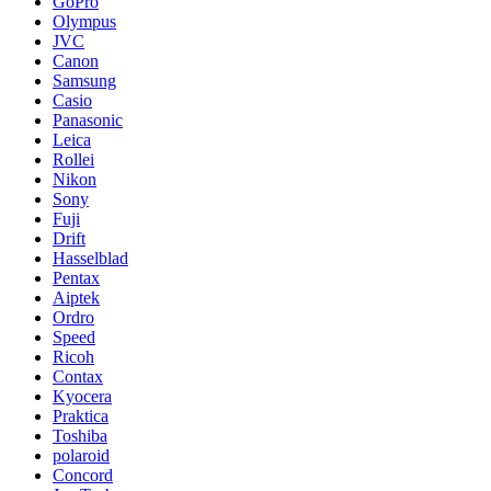
GoPro
Olympus
JVC
Canon
Samsung
Casio
Panasonic
Leica
Rollei
Nikon
Sony
Fuji
Drift
Hasselblad
Pentax
Aiptek
Ordro
Speed
Ricoh
Contax
Kyocera
Praktica
Toshiba
polaroid
Concord