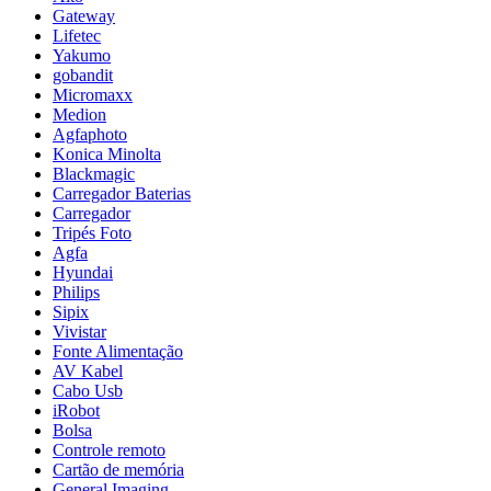
Gateway
Lifetec
Yakumo
gobandit
Micromaxx
Medion
Agfaphoto
Konica Minolta
Blackmagic
Carregador Baterias
Carregador
Tripés Foto
Agfa
Hyundai
Philips
Sipix
Vivistar
Fonte Alimentação
AV Kabel
Cabo Usb
iRobot
Bolsa
Controle remoto
Cartão de memória
General Imaging