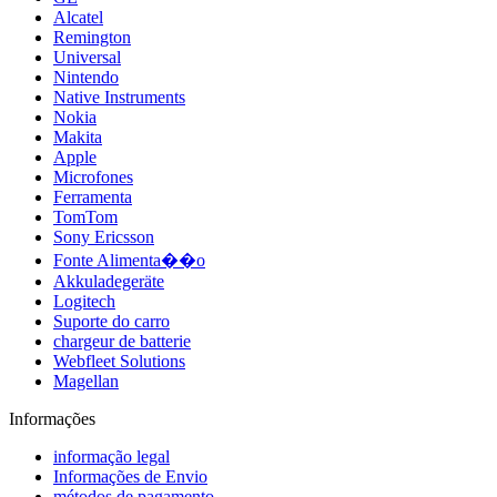
Alcatel
Remington
Universal
Nintendo
Native Instruments
Nokia
Makita
Apple
Microfones
Ferramenta
TomTom
Sony Ericsson
Fonte Alimenta��o
Akkuladegeräte
Logitech
Suporte do carro
chargeur de batterie
Webfleet Solutions
Magellan
Informações
informação legal
Informações de Envio
métodos de pagamento