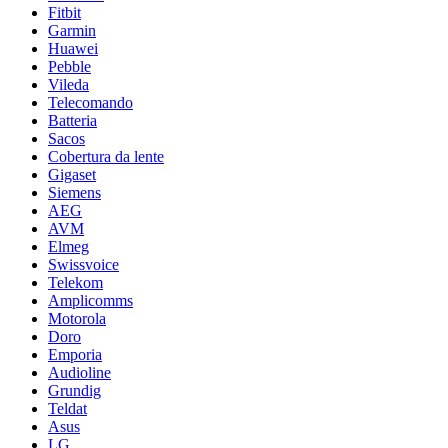
Fitbit
Garmin
Huawei
Pebble
Vileda
Telecomando
Batteria
Sacos
Cobertura da lente
Gigaset
Siemens
AEG
AVM
Elmeg
Swissvoice
Telekom
Amplicomms
Motorola
Doro
Emporia
Audioline
Grundig
Teldat
Asus
LG