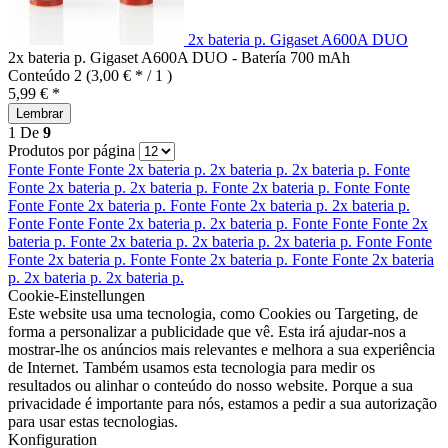
2x bateria p. Gigaset A600A DUO
2x bateria p. Gigaset A600A DUO - Batería 700 mAh
Conteúdo
2
(3,00 € * / 1 )
5,99 € *
Lembrar
1
De
9
Produtos por página
Fonte
Fonte
Fonte
2x bateria p.
2x bateria p.
2x bateria p.
Fonte
Fonte
2x bateria p.
2x bateria p.
Fonte
2x bateria p.
Fonte
Fonte
Fonte
Fonte
2x bateria p.
Fonte
Fonte
2x bateria p.
2x bateria p.
Fonte
Fonte
Fonte
2x bateria p.
2x bateria p.
Fonte
Fonte
Fonte
2x
bateria p.
Fonte
2x bateria p.
2x bateria p.
2x bateria p.
Fonte
Fonte
Fonte
2x bateria p.
Fonte
Fonte
2x bateria p.
Fonte
Fonte
2x bateria
p.
2x bateria p.
2x bateria p.
Cookie-Einstellungen
Este website usa uma tecnologia, como Cookies ou Targeting, de
forma a personalizar a publicidade que vê. Esta irá ajudar-nos a
mostrar-lhe os anúncios mais relevantes e melhora a sua experiência
de Internet. Também usamos esta tecnologia para medir os
resultados ou alinhar o conteúdo do nosso website. Porque a sua
privacidade é importante para nós, estamos a pedir a sua autorização
para usar estas tecnologias.
Konfiguration