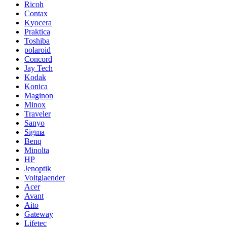
Ricoh
Contax
Kyocera
Praktica
Toshiba
polaroid
Concord
Jay Tech
Kodak
Konica
Maginon
Minox
Traveler
Sanyo
Sigma
Benq
Minolta
HP
Jenoptik
Voitglaender
Acer
Avant
Aito
Gateway
Lifetec