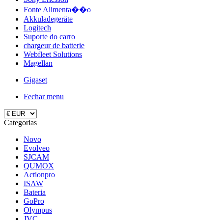
Fonte Alimenta��o
Akkuladegeräte
Logitech
Suporte do carro
chargeur de batterie
Webfleet Solutions
Magellan
Gigaset
Fechar menu
Categorias
Novo
Evolveo
SJCAM
QUMOX
Actionpro
ISAW
Bateria
GoPro
Olympus
JVC