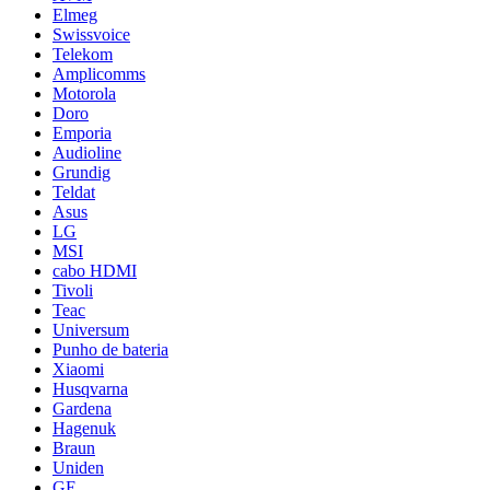
Elmeg
Swissvoice
Telekom
Amplicomms
Motorola
Doro
Emporia
Audioline
Grundig
Teldat
Asus
LG
MSI
cabo HDMI
Tivoli
Teac
Universum
Punho de bateria
Xiaomi
Husqvarna
Gardena
Hagenuk
Braun
Uniden
GE