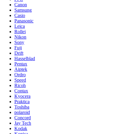
Canon
Samsung
Casio
Panasonic
Leica
Rollei
Nikon
Sony
Fuji
Drift
Hasselblad
Pentax
Aiptek
Ordro
Speed
Ricoh
Contax
Kyocera
Praktica
Toshiba
polaroid
Concord
Jay Tech
Kodak
Konica