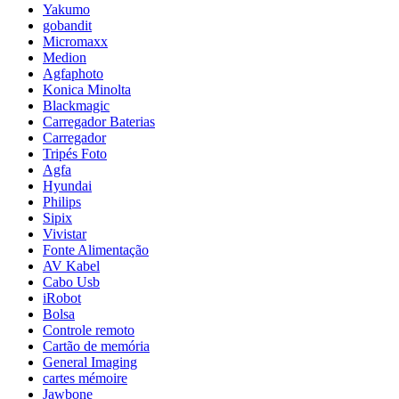
Yakumo
gobandit
Micromaxx
Medion
Agfaphoto
Konica Minolta
Blackmagic
Carregador Baterias
Carregador
Tripés Foto
Agfa
Hyundai
Philips
Sipix
Vivistar
Fonte Alimentação
AV Kabel
Cabo Usb
iRobot
Bolsa
Controle remoto
Cartão de memória
General Imaging
cartes mémoire
Jawbone