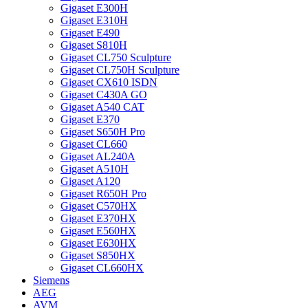
Gigaset E300H
Gigaset E310H
Gigaset E490
Gigaset S810H
Gigaset CL750 Sculpture
Gigaset CL750H Sculpture
Gigaset CX610 ISDN
Gigaset C430A GO
Gigaset A540 CAT
Gigaset E370
Gigaset S650H Pro
Gigaset CL660
Gigaset AL240A
Gigaset A510H
Gigaset A120
Gigaset R650H Pro
Gigaset C570HX
Gigaset E370HX
Gigaset E560HX
Gigaset E630HX
Gigaset S850HX
Gigaset CL660HX
Siemens
AEG
AVM