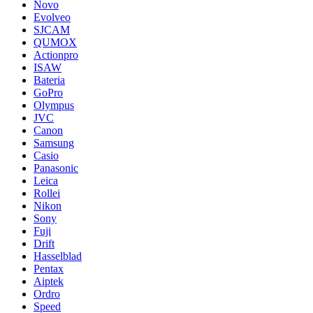
Novo
Evolveo
SJCAM
QUMOX
Actionpro
ISAW
Bateria
GoPro
Olympus
JVC
Canon
Samsung
Casio
Panasonic
Leica
Rollei
Nikon
Sony
Fuji
Drift
Hasselblad
Pentax
Aiptek
Ordro
Speed