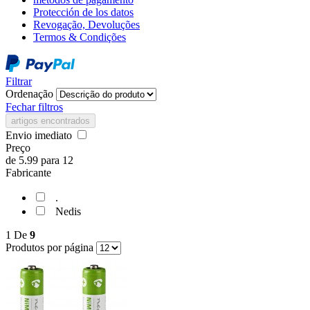
Protección de los datos
Revogação, Devoluções
Termos & Condições
Filtrar
Ordenação
Fechar filtros
artigos encontrados
Envio imediato
Preço
de
5.99
para
12
Fabricante
.
Nedis
1
De
9
Produtos por página