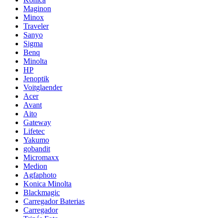
Maginon
Minox
Traveler
Sanyo
Sigma
Benq
Minolta
HP
Jenoptik
Voitglaender
Acer
Avant
Aito
Gateway
Lifetec
Yakumo
gobandit
Micromaxx
Medion
Agfaphoto
Konica Minolta
Blackmagic
Carregador Baterias
Carregador