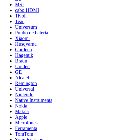
MSI
cabo HDMI
Tivoli
Teac
Universum
Punho de bateria
Xiaomi
Husqvarna
Gardena
Hagenuk
Braun
Uniden
GE
Alcatel
Remington
Universal
Nintendo
Native Instruments
Nokia
Makita
Apple
Microfones
Ferramenta
TomTom
Sony Ericsson