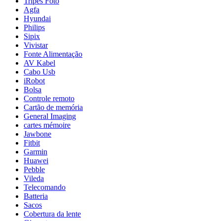
Tripés Foto
Agfa
Hyundai
Philips
Sipix
Vivistar
Fonte Alimentação
AV Kabel
Cabo Usb
iRobot
Bolsa
Controle remoto
Cartão de memória
General Imaging
cartes mémoire
Jawbone
Fitbit
Garmin
Huawei
Pebble
Vileda
Telecomando
Batteria
Sacos
Cobertura da lente