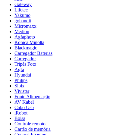
Gateway
Lifetec
Yakumo
gobandit
Micromaxx
Medion
Agfaphoto
Konica Minolta
Blackmagic
Carregador Baterias
Carregador
Tripés Foto
Agfa
Hyundai
Philips
Sipix
Vivistar
Fonte Alimentação
AV Kabel
Cabo Usb
iRobot
Bolsa
Controle remoto
Cartão de memória
General Imaging