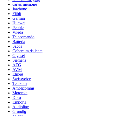
cartes mémoire
Jawbone
Fitbit
Garmin
Huawei
Pebble
Vileda
Telecomando
Batteria
Sacos
Cobertura da lente
Gigaset
Siemens
AEG
AVM
Elmeg
Swissvoice
Telekom
Amplicomms
Motorola
Doro
Emporia
Audioline
Grundig