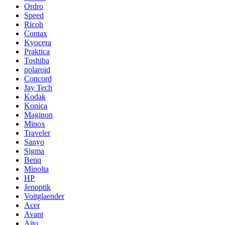
Ordro
Speed
Ricoh
Contax
Kyocera
Praktica
Toshiba
polaroid
Concord
Jay Tech
Kodak
Konica
Maginon
Minox
Traveler
Sanyo
Sigma
Benq
Minolta
HP
Jenoptik
Voitglaender
Acer
Avant
Aito