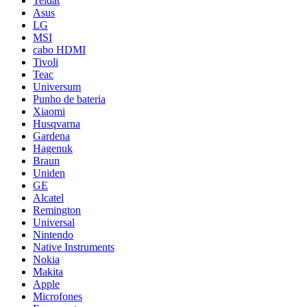
Teldat
Asus
LG
MSI
cabo HDMI
Tivoli
Teac
Universum
Punho de bateria
Xiaomi
Husqvarna
Gardena
Hagenuk
Braun
Uniden
GE
Alcatel
Remington
Universal
Nintendo
Native Instruments
Nokia
Makita
Apple
Microfones