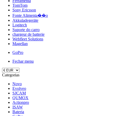
Ferramenta
TomTom
Sony Ericsson
Fonte Alimenta��o
Akkuladegeräte
Logitech
Suporte do carro
chargeur de batterie
Webfleet Solutions
Magellan
GoPro
Fechar menu
Categorias
Novo
Evolveo
SJCAM
QUMOX
Actionpro
ISAW
Bateria