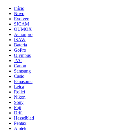
Início
Novo
Evolveo
SJCAM
QUMOX
Actionpro
ISAW
Bateria
GoPro
Olympus
JVC
Canon
Samsung
Casio
Panasonic
Leica
Rollei
Nikon
Sony
Fuji
Drift
Hasselblad
Pentax
Aiptek