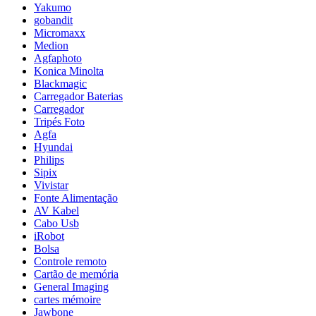
Yakumo
gobandit
Micromaxx
Medion
Agfaphoto
Konica Minolta
Blackmagic
Carregador Baterias
Carregador
Tripés Foto
Agfa
Hyundai
Philips
Sipix
Vivistar
Fonte Alimentação
AV Kabel
Cabo Usb
iRobot
Bolsa
Controle remoto
Cartão de memória
General Imaging
cartes mémoire
Jawbone