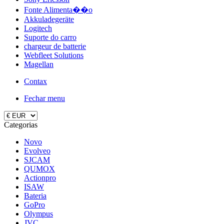
Fonte Alimenta��o
Akkuladegeräte
Logitech
Suporte do carro
chargeur de batterie
Webfleet Solutions
Magellan
Contax
Fechar menu
Categorias
Novo
Evolveo
SJCAM
QUMOX
Actionpro
ISAW
Bateria
GoPro
Olympus
JVC