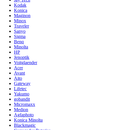
Kodak
Konica
Maginon
Minox
Traveler
Sanyo
Sigma
Benq
Minolta
HP
Jenoptik
Voitglaender
Acer
Avant
Aito
Gateway
Lifetec
Yakumo
gobandit
Micromaxx
Medion
Agfaphoto
Konica Minolta
Blackmagic