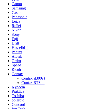
Canon
Samsung
Casio
Panasonic
Leica
Rollei
Nikon
Sony
Fuji
Drift
Hasselblad
Pentax
Aiptek
Ordro
Speed
Ricoh
Contax
Contax sl300r t
Contax RTS lll
Kyocera
Praktica
Toshiba
polaroid
Concord
Jay Tech