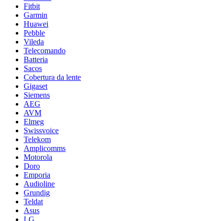
Fitbit
Garmin
Huawei
Pebble
Vileda
Telecomando
Batteria
Sacos
Cobertura da lente
Gigaset
Siemens
AEG
AVM
Elmeg
Swissvoice
Telekom
Amplicomms
Motorola
Doro
Emporia
Audioline
Grundig
Teldat
Asus
LG