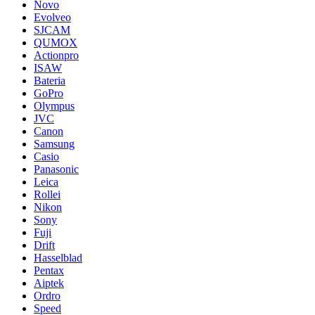
Novo
Evolveo
SJCAM
QUMOX
Actionpro
ISAW
Bateria
GoPro
Olympus
JVC
Canon
Samsung
Casio
Panasonic
Leica
Rollei
Nikon
Sony
Fuji
Drift
Hasselblad
Pentax
Aiptek
Ordro
Speed