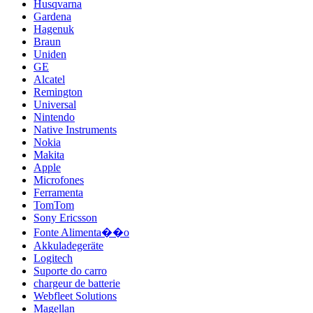
Husqvarna
Gardena
Hagenuk
Braun
Uniden
GE
Alcatel
Remington
Universal
Nintendo
Native Instruments
Nokia
Makita
Apple
Microfones
Ferramenta
TomTom
Sony Ericsson
Fonte Alimenta��o
Akkuladegeräte
Logitech
Suporte do carro
chargeur de batterie
Webfleet Solutions
Magellan