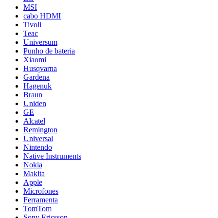
MSI
cabo HDMI
Tivoli
Teac
Universum
Punho de bateria
Xiaomi
Husqvarna
Gardena
Hagenuk
Braun
Uniden
GE
Alcatel
Remington
Universal
Nintendo
Native Instruments
Nokia
Makita
Apple
Microfones
Ferramenta
TomTom
Sony Ericsson