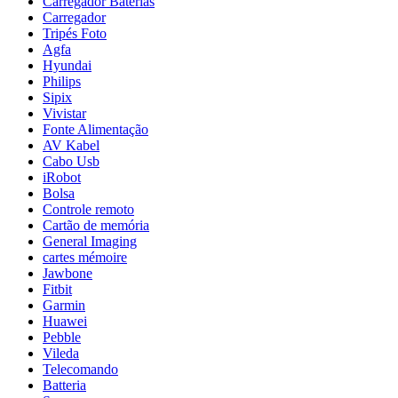
Carregador Baterias
Carregador
Tripés Foto
Agfa
Hyundai
Philips
Sipix
Vivistar
Fonte Alimentação
AV Kabel
Cabo Usb
iRobot
Bolsa
Controle remoto
Cartão de memória
General Imaging
cartes mémoire
Jawbone
Fitbit
Garmin
Huawei
Pebble
Vileda
Telecomando
Batteria