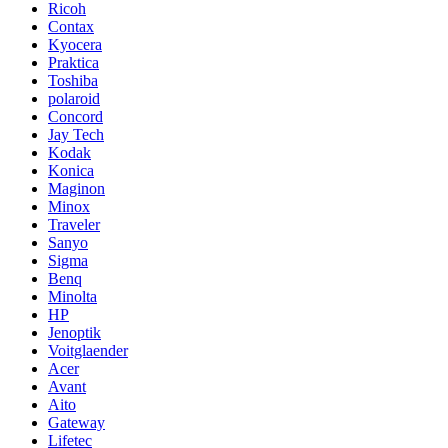
Ricoh
Contax
Kyocera
Praktica
Toshiba
polaroid
Concord
Jay Tech
Kodak
Konica
Maginon
Minox
Traveler
Sanyo
Sigma
Benq
Minolta
HP
Jenoptik
Voitglaender
Acer
Avant
Aito
Gateway
Lifetec