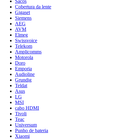
Sacos
Cobertura da lente
Gigaset
Siemens
AEG
AVM
Elmeg
Swissvoice
Telekom
Amplicomms
Motorola
Doro
Emporia
Audioline
Grundig
Teldat
Asus
LG
MSI
cabo HDMI
Tivoli
Teac
Universum
Punho de bateria
Xiaomi