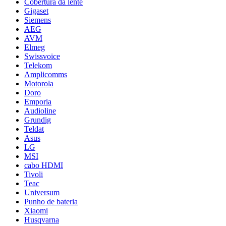
Cobertura da lente
Gigaset
Siemens
AEG
AVM
Elmeg
Swissvoice
Telekom
Amplicomms
Motorola
Doro
Emporia
Audioline
Grundig
Teldat
Asus
LG
MSI
cabo HDMI
Tivoli
Teac
Universum
Punho de bateria
Xiaomi
Husqvarna