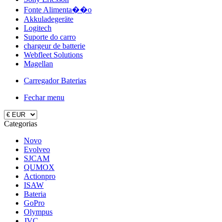
Fonte Alimenta��o
Akkuladegeräte
Logitech
Suporte do carro
chargeur de batterie
Webfleet Solutions
Magellan
Carregador Baterias
Fechar menu
Categorias
Novo
Evolveo
SJCAM
QUMOX
Actionpro
ISAW
Bateria
GoPro
Olympus
JVC