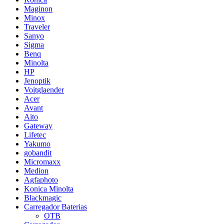
Maginon
Minox
Traveler
Sanyo
Sigma
Benq
Minolta
HP
Jenoptik
Voitglaender
Acer
Avant
Aito
Gateway
Lifetec
Yakumo
gobandit
Micromaxx
Medion
Agfaphoto
Konica Minolta
Blackmagic
Carregador Baterias
OTB