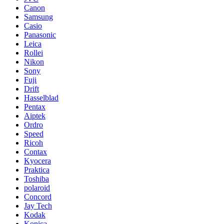
Canon
Samsung
Casio
Panasonic
Leica
Rollei
Nikon
Sony
Fuji
Drift
Hasselblad
Pentax
Aiptek
Ordro
Speed
Ricoh
Contax
Kyocera
Praktica
Toshiba
polaroid
Concord
Jay Tech
Kodak
Konica