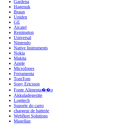
Gardena
Hagenuk
Braun
Uniden
GE
Alcatel
Remington
Universal
Nintendo
Native Instruments
Nokia
Makita
Apple
Microfones
Ferramenta
TomTom
Sony Ericsson
Fonte Alimenta��o
Akkuladegeräte
Logitech
Suporte do carro
chargeur de batterie
Webfleet Solutions
Magellan