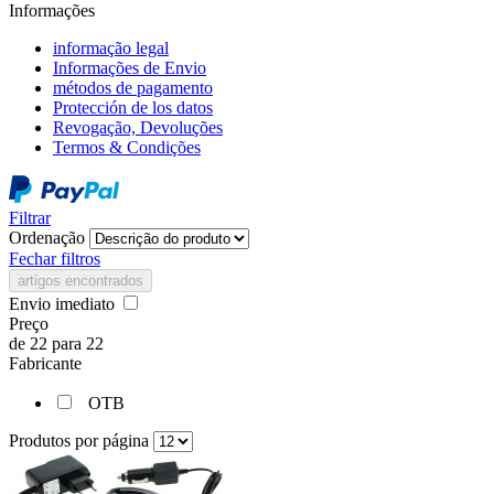
Informações
informação legal
Informações de Envio
métodos de pagamento
Protección de los datos
Revogação, Devoluções
Termos & Condições
Filtrar
Ordenação
Fechar filtros
artigos encontrados
Envio imediato
Preço
de
22
para
22
Fabricante
OTB
Produtos por página