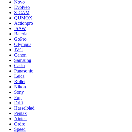
Novo
Evolveo
SJCAM
QUMOX
Actionpro
ISAW
Bateria
GoPro
Olympus
JVC
Canon
Samsung
Casio
Panasonic
Leica
Rollei
Nikon
Sony
Fuji
Drift
Hasselblad
Pentax
Aiptek
Ordro
Speed