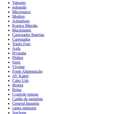
Yakumo
gobandit
Micromaxx
Medion
Agfaphoto
Konica Minolta
Blackmagic
Carregador Baterias
Carregador
Tripés Foto
Agfa
Hyundai
Philips
Sipix
Vivistar
Fonte Alimentação
AV Kabel
Cabo Usb
iRobot
Bolsa
Controle remoto
Cartão de memória
General Imaging
cartes mémoire
Jawbone