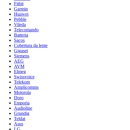
Fitbit
Garmin
Huawei
Pebble
Vileda
Telecomando
Batteria
Sacos
Cobertura da lente
Gigaset
Siemens
AEG
AVM
Elmeg
Swissvoice
Telekom
Amplicomms
Motorola
Doro
Emporia
Audioline
Grundig
Teldat
Asus
LG