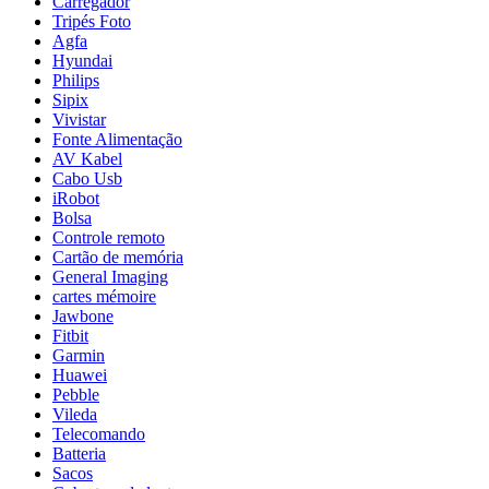
Carregador
Tripés Foto
Agfa
Hyundai
Philips
Sipix
Vivistar
Fonte Alimentação
AV Kabel
Cabo Usb
iRobot
Bolsa
Controle remoto
Cartão de memória
General Imaging
cartes mémoire
Jawbone
Fitbit
Garmin
Huawei
Pebble
Vileda
Telecomando
Batteria
Sacos