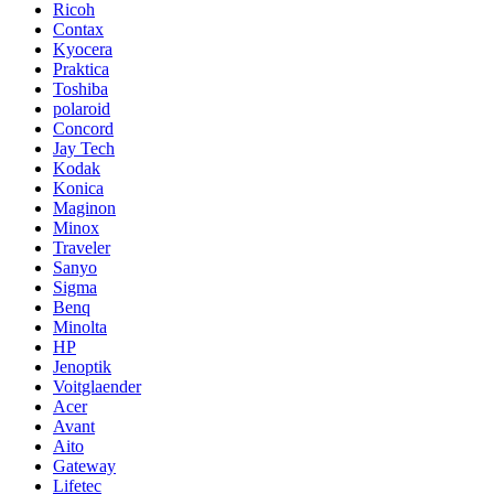
Ricoh
Contax
Kyocera
Praktica
Toshiba
polaroid
Concord
Jay Tech
Kodak
Konica
Maginon
Minox
Traveler
Sanyo
Sigma
Benq
Minolta
HP
Jenoptik
Voitglaender
Acer
Avant
Aito
Gateway
Lifetec