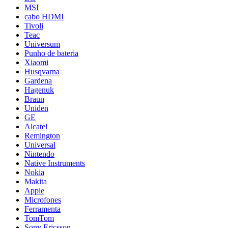
MSI
cabo HDMI
Tivoli
Teac
Universum
Punho de bateria
Xiaomi
Husqvarna
Gardena
Hagenuk
Braun
Uniden
GE
Alcatel
Remington
Universal
Nintendo
Native Instruments
Nokia
Makita
Apple
Microfones
Ferramenta
TomTom
Sony Ericsson