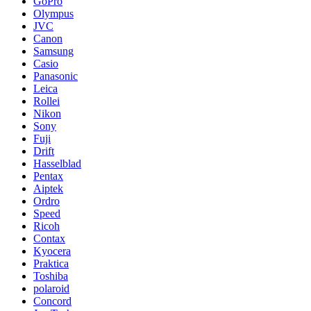
GoPro
Olympus
JVC
Canon
Samsung
Casio
Panasonic
Leica
Rollei
Nikon
Sony
Fuji
Drift
Hasselblad
Pentax
Aiptek
Ordro
Speed
Ricoh
Contax
Kyocera
Praktica
Toshiba
polaroid
Concord