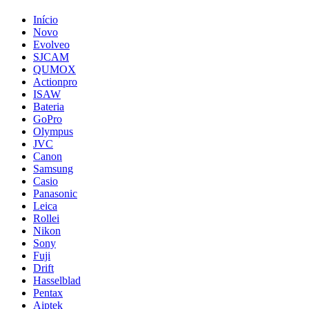
Início
Novo
Evolveo
SJCAM
QUMOX
Actionpro
ISAW
Bateria
GoPro
Olympus
JVC
Canon
Samsung
Casio
Panasonic
Leica
Rollei
Nikon
Sony
Fuji
Drift
Hasselblad
Pentax
Aiptek