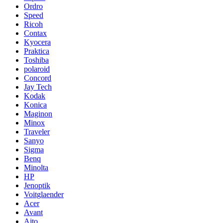
Ordro
Speed
Ricoh
Contax
Kyocera
Praktica
Toshiba
polaroid
Concord
Jay Tech
Kodak
Konica
Maginon
Minox
Traveler
Sanyo
Sigma
Benq
Minolta
HP
Jenoptik
Voitglaender
Acer
Avant
Aito