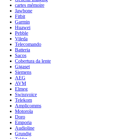
cartes mémoire
Jawbone
Fitbit
Garmin
Huawei
Pebble
Vileda
Telecomando
Batteria
Sacos
Cobertura da lente
Gigaset
Siemens
AEG
AVM
Elmeg
Swissvoice
Telekom
Amplicomms
Motorola
Doro
Emporia
Audioline
Grundig