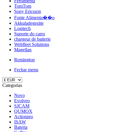
Ferramenta
TomTom
Sony Ericsson
Fonte Alimenta��o
Akkuladegeräte
Logitech
Suporte do carro
chargeur de batterie
Webfleet Solutions
Magellan
Remington
Fechar menu
Categorias
Novo
Evolveo
SJCAM
QUMOX
Actionpro
ISAW
Bateria