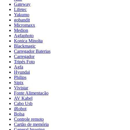
Gateway
Lifetec
Yakumo
gobandit
Micromaxx
Medion
Agfaphoto
Konica Minolta
Blackmagic
Carregador Baterias
Carregador
Tripés Foto
Agfa
Hyundai
Philips
Sipix
Vivistar
Fonte Alimentação
AV Kabel
Cabo Usb
iRobot
Bolsa
Controle remoto
Cartão de memória
General Imaging