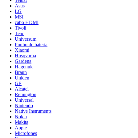
Teldat
Asus
LG
MSI
cabo HDMI
Tivoli
Teac
Universum
Punho de bateria
Xiaomi
Husqvarna
Gardena
Hagenuk
Braun
Uniden
GE
Alcatel
Remington
Universal
Nintendo
Native Instruments
Nokia
Makita
Apple
Microfones