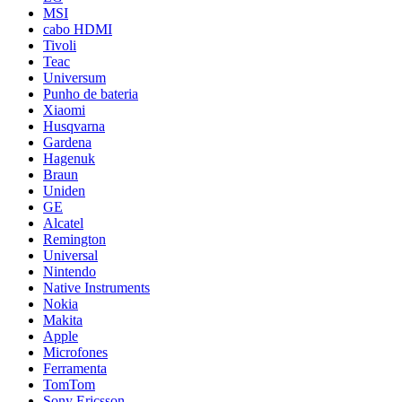
MSI
cabo HDMI
Tivoli
Teac
Universum
Punho de bateria
Xiaomi
Husqvarna
Gardena
Hagenuk
Braun
Uniden
GE
Alcatel
Remington
Universal
Nintendo
Native Instruments
Nokia
Makita
Apple
Microfones
Ferramenta
TomTom
Sony Ericsson