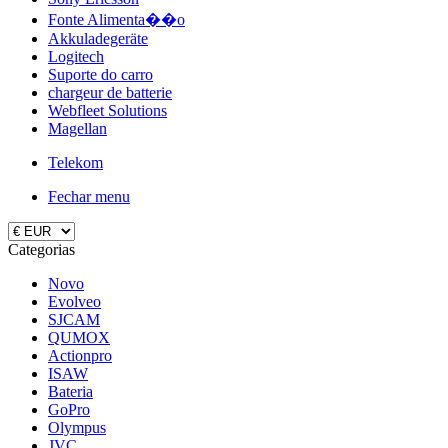
Fonte Alimenta��o
Akkuladegeräte
Logitech
Suporte do carro
chargeur de batterie
Webfleet Solutions
Magellan
Telekom
Fechar menu
Categorias
Novo
Evolveo
SJCAM
QUMOX
Actionpro
ISAW
Bateria
GoPro
Olympus
JVC