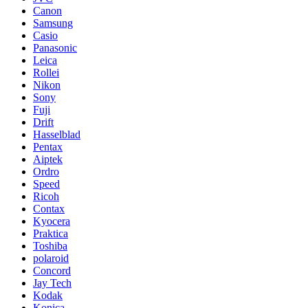
Canon
Samsung
Casio
Panasonic
Leica
Rollei
Nikon
Sony
Fuji
Drift
Hasselblad
Pentax
Aiptek
Ordro
Speed
Ricoh
Contax
Kyocera
Praktica
Toshiba
polaroid
Concord
Jay Tech
Kodak
Konica