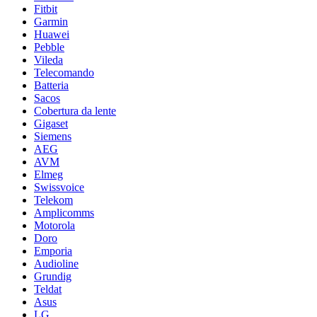
Fitbit
Garmin
Huawei
Pebble
Vileda
Telecomando
Batteria
Sacos
Cobertura da lente
Gigaset
Siemens
AEG
AVM
Elmeg
Swissvoice
Telekom
Amplicomms
Motorola
Doro
Emporia
Audioline
Grundig
Teldat
Asus
LG