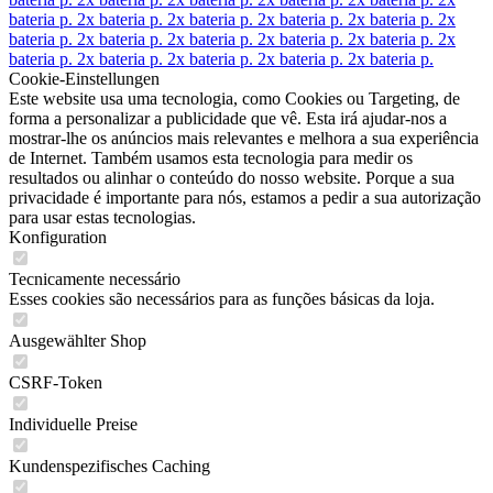
bateria p.
2x bateria p.
2x bateria p.
2x bateria p.
2x bateria p.
2x
bateria p.
2x bateria p.
2x bateria p.
2x bateria p.
2x bateria p.
2x
bateria p.
2x bateria p.
2x bateria p.
2x bateria p.
2x bateria p.
Cookie-Einstellungen
Este website usa uma tecnologia, como Cookies ou Targeting, de
forma a personalizar a publicidade que vê. Esta irá ajudar-nos a
mostrar-lhe os anúncios mais relevantes e melhora a sua experiência
de Internet. Também usamos esta tecnologia para medir os
resultados ou alinhar o conteúdo do nosso website. Porque a sua
privacidade é importante para nós, estamos a pedir a sua autorização
para usar estas tecnologias.
Konfiguration
Tecnicamente necessário
Esses cookies são necessários para as funções básicas da loja.
Ausgewählter Shop
CSRF-Token
Individuelle Preise
Kundenspezifisches Caching