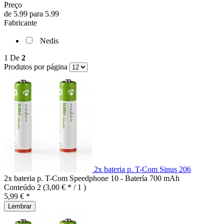
Preço
de
5.99
para
5.99
Fabricante
Nedis
1
De
2
Produtos por página
2x bateria p. T-Com Sinus 206
2x bateria p. T-Com Speedphone 10 - Batería 700 mAh
Conteúdo
2
(3,00 € * / 1 )
5,99 € *
Lembrar