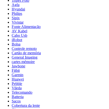
Tripés Foto
Agfa
Hyundai
Philips
Sipix
Vivistar
Fonte Alimentação
AV Kabel
Cabo Usb
iRobot
Bolsa
Controle remoto
Cartão de memória
General Imaging
cartes mémoire
Jawbone
Fitbit
Garmin
Huawei
Pebble
Vileda
Telecomando
Batteria
Sacos
Cobertura da lente