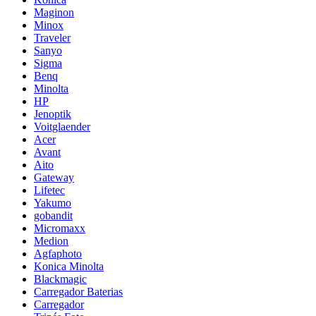
Maginon
Minox
Traveler
Sanyo
Sigma
Benq
Minolta
HP
Jenoptik
Voitglaender
Acer
Avant
Aito
Gateway
Lifetec
Yakumo
gobandit
Micromaxx
Medion
Agfaphoto
Konica Minolta
Blackmagic
Carregador Baterias
Carregador