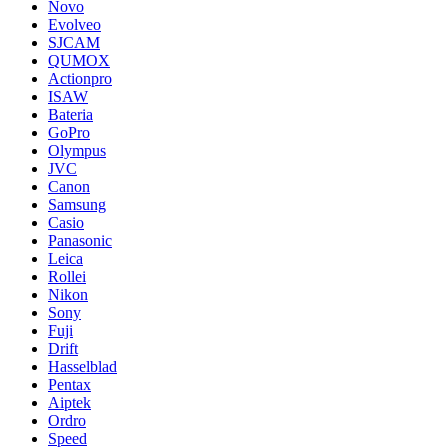
Novo
Evolveo
SJCAM
QUMOX
Actionpro
ISAW
Bateria
GoPro
Olympus
JVC
Canon
Samsung
Casio
Panasonic
Leica
Rollei
Nikon
Sony
Fuji
Drift
Hasselblad
Pentax
Aiptek
Ordro
Speed