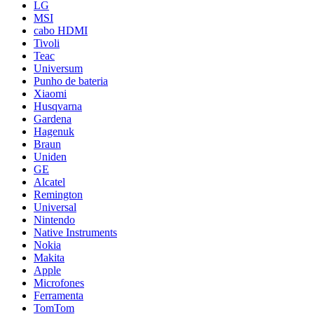
LG
MSI
cabo HDMI
Tivoli
Teac
Universum
Punho de bateria
Xiaomi
Husqvarna
Gardena
Hagenuk
Braun
Uniden
GE
Alcatel
Remington
Universal
Nintendo
Native Instruments
Nokia
Makita
Apple
Microfones
Ferramenta
TomTom