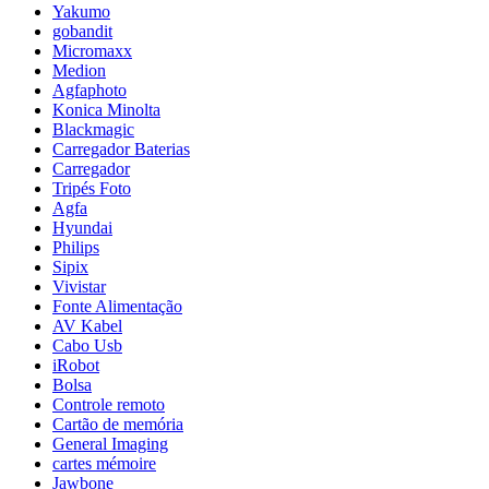
Yakumo
gobandit
Micromaxx
Medion
Agfaphoto
Konica Minolta
Blackmagic
Carregador Baterias
Carregador
Tripés Foto
Agfa
Hyundai
Philips
Sipix
Vivistar
Fonte Alimentação
AV Kabel
Cabo Usb
iRobot
Bolsa
Controle remoto
Cartão de memória
General Imaging
cartes mémoire
Jawbone