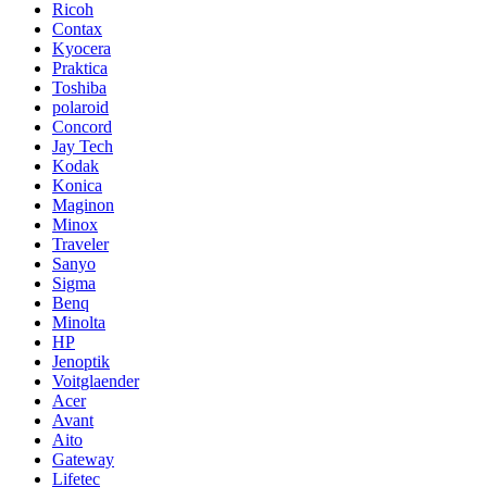
Ricoh
Contax
Kyocera
Praktica
Toshiba
polaroid
Concord
Jay Tech
Kodak
Konica
Maginon
Minox
Traveler
Sanyo
Sigma
Benq
Minolta
HP
Jenoptik
Voitglaender
Acer
Avant
Aito
Gateway
Lifetec