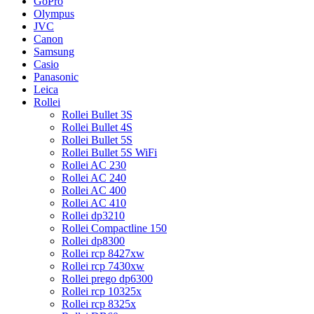
GoPro
Olympus
JVC
Canon
Samsung
Casio
Panasonic
Leica
Rollei
Rollei Bullet 3S
Rollei Bullet 4S
Rollei Bullet 5S
Rollei Bullet 5S WiFi
Rollei AC 230
Rollei AC 240
Rollei AC 400
Rollei AC 410
Rollei dp3210
Rollei Compactline 150
Rollei dp8300
Rollei rcp 8427xw
Rollei rcp 7430xw
Rollei prego dp6300
Rollei rcp 10325x
Rollei rcp 8325x