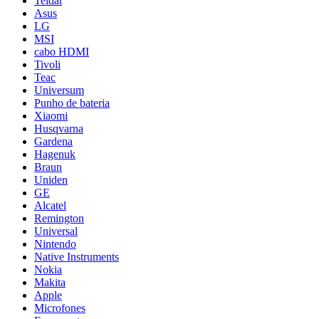
Teldat
Asus
LG
MSI
cabo HDMI
Tivoli
Teac
Universum
Punho de bateria
Xiaomi
Husqvarna
Gardena
Hagenuk
Braun
Uniden
GE
Alcatel
Remington
Universal
Nintendo
Native Instruments
Nokia
Makita
Apple
Microfones