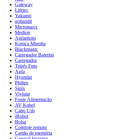
Gateway
Lifetec
Yakumo
gobandit
Micromaxx
Medion
Agfaphoto
Konica Minolta
Blackmagic
Carregador Baterias
Carregador
Tripés Foto
Agfa
Hyundai
Philips
Sipix
Vivistar
Fonte Alimentação
AV Kabel
Cabo Usb
iRobot
Bolsa
Controle remoto
Cartão de memória
General Imaging