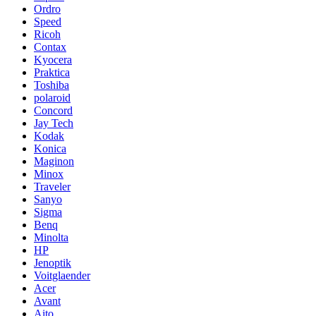
Ordro
Speed
Ricoh
Contax
Kyocera
Praktica
Toshiba
polaroid
Concord
Jay Tech
Kodak
Konica
Maginon
Minox
Traveler
Sanyo
Sigma
Benq
Minolta
HP
Jenoptik
Voitglaender
Acer
Avant
Aito