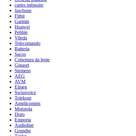
cartes mémoire
Jawbone
Fitbit
Garmin
Huawei
Pebble
Vileda
Telecomando
Batteria
Sacos
Cobertura da lente
Gigaset
Siemens
AEG
AVM
Elmeg
Swissvoice
Telekom
Amplicomms
Motorola
Doro
Emporia
Audioline
Grundig