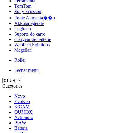
Ferramenta
TomTom
Sony Ericsson
Fonte Alimenta��o
Akkuladegeräte
Logitech
Suporte do carro
chargeur de batterie
Webfleet Solutions
Magellan
Rollei
Fechar menu
Categorias
Novo
Evolveo
SJCAM
QUMOX
Actionpro
ISAW
Bateria