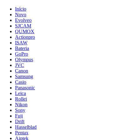
Início
Novo
Evolveo
SJCAM
QUMOX
Actionpro
ISAW
Bateria
GoPro
Olympus
JVC
Canon
Samsung
Casio
Panasonic
Leica
Rollei
Nikon
Sony
Fuji
Drift
Hasselblad
Pentax
Aiptek