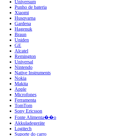
Universum
Punho de bateria
Xiaomi
Husqvarna
Gardena
Hagenuk
Braun
Uniden
GE
Alcatel
Remington
Universal
Nintendo
Native Instruments
Nokia
Makita
Apple
Microfones
Ferramenta
TomTom
Sony Ericsson
Fonte Alimenta��o
Akkuladegeräte
Logitech
Suporte do carro