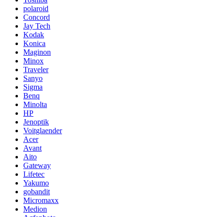
polaroid
Concord
Jay Tech
Kodak
Konica
Maginon
Minox
Traveler
Sanyo
Sigma
Benq
Minolta
HP
Jenoptik
Voitglaender
Acer
Avant
Aito
Gateway
Lifetec
Yakumo
gobandit
Micromaxx
Medion