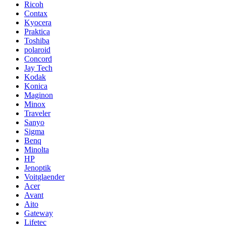
Ricoh
Contax
Kyocera
Praktica
Toshiba
polaroid
Concord
Jay Tech
Kodak
Konica
Maginon
Minox
Traveler
Sanyo
Sigma
Benq
Minolta
HP
Jenoptik
Voitglaender
Acer
Avant
Aito
Gateway
Lifetec