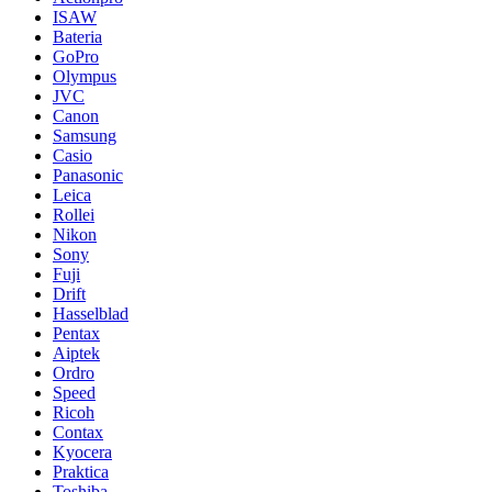
ISAW
Bateria
GoPro
Olympus
JVC
Canon
Samsung
Casio
Panasonic
Leica
Rollei
Nikon
Sony
Fuji
Drift
Hasselblad
Pentax
Aiptek
Ordro
Speed
Ricoh
Contax
Kyocera
Praktica
Toshiba