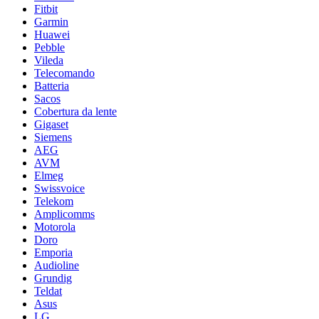
Fitbit
Garmin
Huawei
Pebble
Vileda
Telecomando
Batteria
Sacos
Cobertura da lente
Gigaset
Siemens
AEG
AVM
Elmeg
Swissvoice
Telekom
Amplicomms
Motorola
Doro
Emporia
Audioline
Grundig
Teldat
Asus
LG