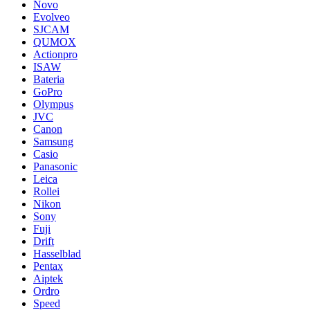
Novo
Evolveo
SJCAM
QUMOX
Actionpro
ISAW
Bateria
GoPro
Olympus
JVC
Canon
Samsung
Casio
Panasonic
Leica
Rollei
Nikon
Sony
Fuji
Drift
Hasselblad
Pentax
Aiptek
Ordro
Speed