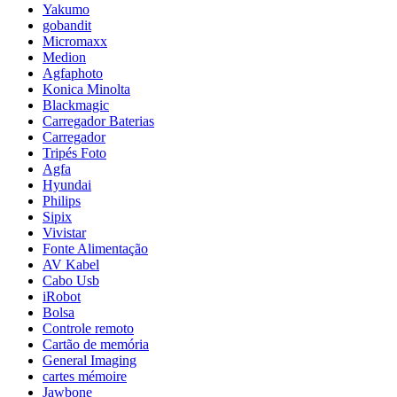
Yakumo
gobandit
Micromaxx
Medion
Agfaphoto
Konica Minolta
Blackmagic
Carregador Baterias
Carregador
Tripés Foto
Agfa
Hyundai
Philips
Sipix
Vivistar
Fonte Alimentação
AV Kabel
Cabo Usb
iRobot
Bolsa
Controle remoto
Cartão de memória
General Imaging
cartes mémoire
Jawbone