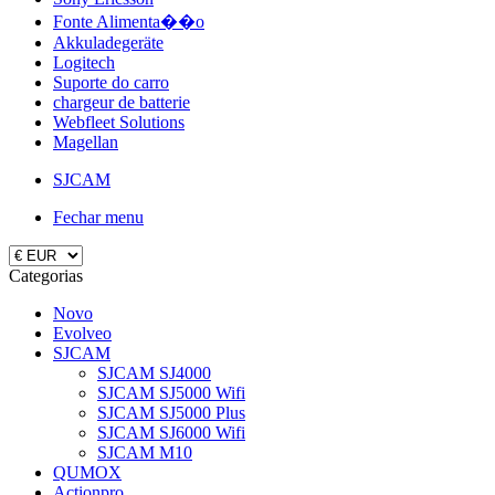
Fonte Alimenta��o
Akkuladegeräte
Logitech
Suporte do carro
chargeur de batterie
Webfleet Solutions
Magellan
SJCAM
Fechar menu
Categorias
Novo
Evolveo
SJCAM
SJCAM SJ4000
SJCAM SJ5000 Wifi
SJCAM SJ5000 Plus
SJCAM SJ6000 Wifi
SJCAM M10
QUMOX
Actionpro