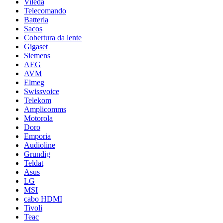
Vileda
Telecomando
Batteria
Sacos
Cobertura da lente
Gigaset
Siemens
AEG
AVM
Elmeg
Swissvoice
Telekom
Amplicomms
Motorola
Doro
Emporia
Audioline
Grundig
Teldat
Asus
LG
MSI
cabo HDMI
Tivoli
Teac