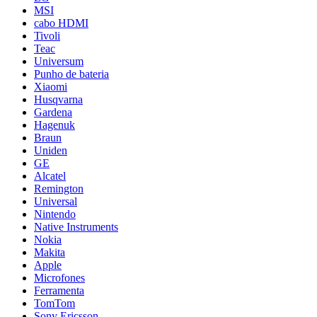
MSI
cabo HDMI
Tivoli
Teac
Universum
Punho de bateria
Xiaomi
Husqvarna
Gardena
Hagenuk
Braun
Uniden
GE
Alcatel
Remington
Universal
Nintendo
Native Instruments
Nokia
Makita
Apple
Microfones
Ferramenta
TomTom
Sony Ericsson