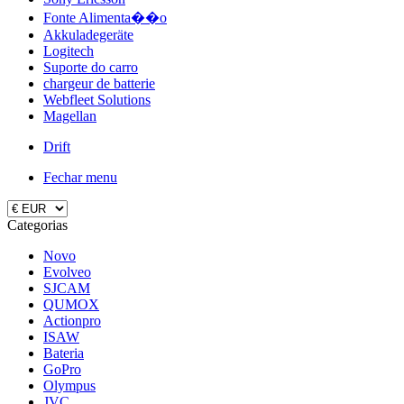
Fonte Alimenta��o
Akkuladegeräte
Logitech
Suporte do carro
chargeur de batterie
Webfleet Solutions
Magellan
Drift
Fechar menu
Categorias
Novo
Evolveo
SJCAM
QUMOX
Actionpro
ISAW
Bateria
GoPro
Olympus
JVC