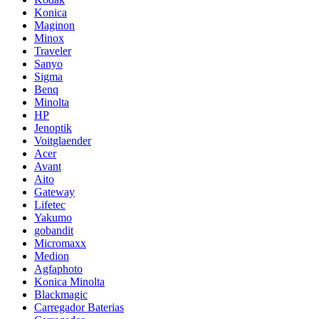
Konica
Maginon
Minox
Traveler
Sanyo
Sigma
Benq
Minolta
HP
Jenoptik
Voitglaender
Acer
Avant
Aito
Gateway
Lifetec
Yakumo
gobandit
Micromaxx
Medion
Agfaphoto
Konica Minolta
Blackmagic
Carregador Baterias