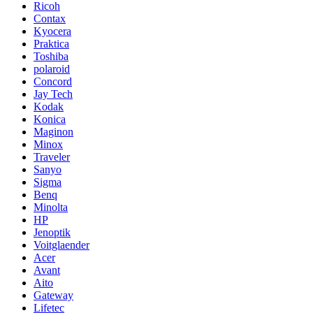
Ricoh
Contax
Kyocera
Praktica
Toshiba
polaroid
Concord
Jay Tech
Kodak
Konica
Maginon
Minox
Traveler
Sanyo
Sigma
Benq
Minolta
HP
Jenoptik
Voitglaender
Acer
Avant
Aito
Gateway
Lifetec