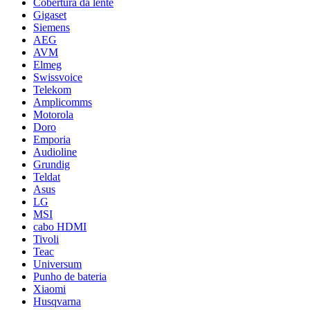
Cobertura da lente
Gigaset
Siemens
AEG
AVM
Elmeg
Swissvoice
Telekom
Amplicomms
Motorola
Doro
Emporia
Audioline
Grundig
Teldat
Asus
LG
MSI
cabo HDMI
Tivoli
Teac
Universum
Punho de bateria
Xiaomi
Husqvarna