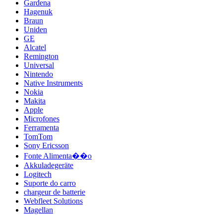
Gardena
Hagenuk
Braun
Uniden
GE
Alcatel
Remington
Universal
Nintendo
Native Instruments
Nokia
Makita
Apple
Microfones
Ferramenta
TomTom
Sony Ericsson
Fonte Alimenta��o
Akkuladegeräte
Logitech
Suporte do carro
chargeur de batterie
Webfleet Solutions
Magellan