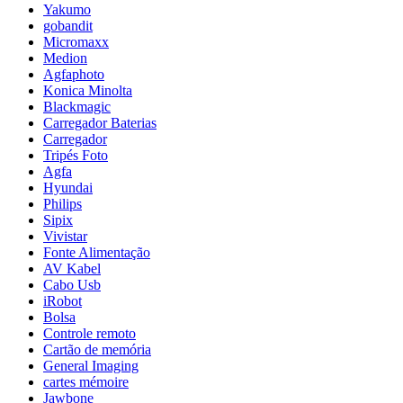
Yakumo
gobandit
Micromaxx
Medion
Agfaphoto
Konica Minolta
Blackmagic
Carregador Baterias
Carregador
Tripés Foto
Agfa
Hyundai
Philips
Sipix
Vivistar
Fonte Alimentação
AV Kabel
Cabo Usb
iRobot
Bolsa
Controle remoto
Cartão de memória
General Imaging
cartes mémoire
Jawbone