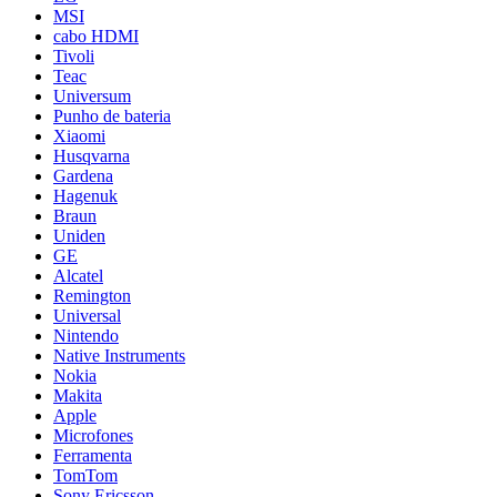
MSI
cabo HDMI
Tivoli
Teac
Universum
Punho de bateria
Xiaomi
Husqvarna
Gardena
Hagenuk
Braun
Uniden
GE
Alcatel
Remington
Universal
Nintendo
Native Instruments
Nokia
Makita
Apple
Microfones
Ferramenta
TomTom
Sony Ericsson