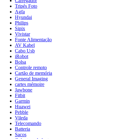
Carregador
Tripés Foto
Agfa
Hyundai
Philips
Sipix
Vivistar
Fonte Alimentação
AV Kabel
Cabo Usb
iRobot
Bolsa
Controle remoto
Cartão de memória
General Imaging
cartes mémoire
Jawbone
Fitbit
Garmin
Huawei
Pebble
Vileda
Telecomando
Batteria
Sacos