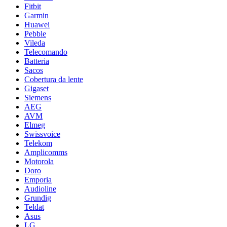
Fitbit
Garmin
Huawei
Pebble
Vileda
Telecomando
Batteria
Sacos
Cobertura da lente
Gigaset
Siemens
AEG
AVM
Elmeg
Swissvoice
Telekom
Amplicomms
Motorola
Doro
Emporia
Audioline
Grundig
Teldat
Asus
LG