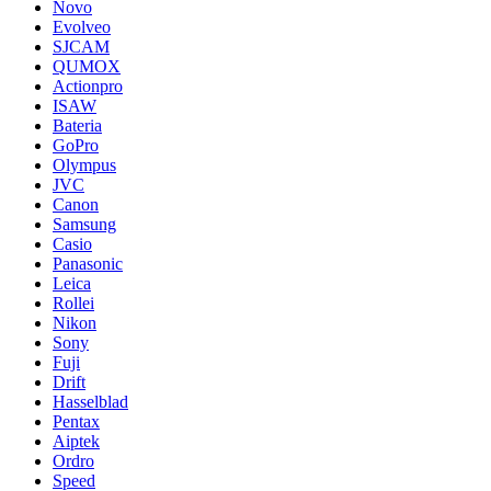
Novo
Evolveo
SJCAM
QUMOX
Actionpro
ISAW
Bateria
GoPro
Olympus
JVC
Canon
Samsung
Casio
Panasonic
Leica
Rollei
Nikon
Sony
Fuji
Drift
Hasselblad
Pentax
Aiptek
Ordro
Speed