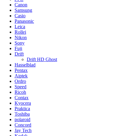
Canon
Samsung
Casio
Panasonic
Leica
Rollei
Nikon
Sony
Fuji
Drift
Drift HD Ghost
Hasselblad
Pentax
Aiptek
Ordro
Speed
Ricoh
Contax
Kyocera
Praktica
Toshiba
polaroid
Concord
Jay Tech
Kodak