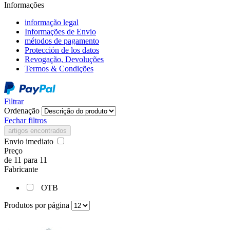
Informações
informação legal
Informações de Envio
métodos de pagamento
Protección de los datos
Revogação, Devoluções
Termos & Condições
Filtrar
Ordenação
Fechar filtros
artigos encontrados
Envio imediato
Preço
de
11
para
11
Fabricante
OTB
Produtos por página