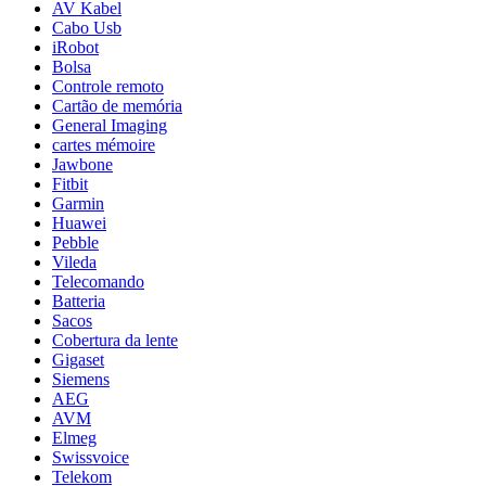
AV Kabel
Cabo Usb
iRobot
Bolsa
Controle remoto
Cartão de memória
General Imaging
cartes mémoire
Jawbone
Fitbit
Garmin
Huawei
Pebble
Vileda
Telecomando
Batteria
Sacos
Cobertura da lente
Gigaset
Siemens
AEG
AVM
Elmeg
Swissvoice
Telekom