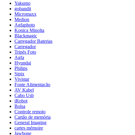
Yakumo
gobandit
Micromaxx
Medion
Agfaphoto
Konica Minolta
Blackmagic
Carregador Baterias
Carregador
Tripés Foto
Agfa
Hyundai
Philips
Sipix
Vivistar
Fonte Alimentação
AV Kabel
Cabo Usb
iRobot
Bolsa
Controle remoto
Cartão de memória
General Imaging
cartes mémoire
Jawbone