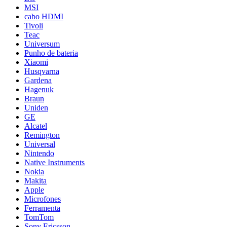
MSI
cabo HDMI
Tivoli
Teac
Universum
Punho de bateria
Xiaomi
Husqvarna
Gardena
Hagenuk
Braun
Uniden
GE
Alcatel
Remington
Universal
Nintendo
Native Instruments
Nokia
Makita
Apple
Microfones
Ferramenta
TomTom
Sony Ericsson