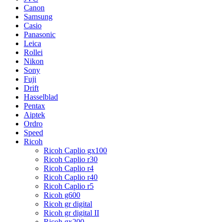
Canon
Samsung
Casio
Panasonic
Leica
Rollei
Nikon
Sony
Fuji
Drift
Hasselblad
Pentax
Aiptek
Ordro
Speed
Ricoh
Ricoh Caplio gx100
Ricoh Caplio r30
Ricoh Caplio r4
Ricoh Caplio r40
Ricoh Caplio r5
Ricoh g600
Ricoh gr digital
Ricoh gr digital II
Ricoh gx200