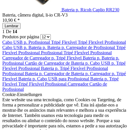
Bateria p. Ricoh Caplio RR230
Bateria, câmera digital, li-io CR-V3
10,90 € *
Lembrar
1
De
14
Produtos por página
Cabo USB p.
Profissional
Tripé Flexível
Tripé Flexível
Profissional
Cabo USB p.
Bateria p.
Bateria p.
Carregador de
Profissional
Tripé
Flexível
Profissional
Profissional
Tripé Flexível
Profissional
Carregador de
Carregador p.
Tripé Flexível
Bateria p.
Bateria p.
Profissional
Cartão de
Carregador de
Bateria p.
Cabo USB p.
Tripé
Flexível
Profissional
Bateria p.
Tripé Flexível
Profissional
Profissional
Bateria p.
Carregador de
Bateria p.
Carregador p.
Tripé
Flexível
Bateria p.
Cabo USB para
Profissional
Bateria p.
Tripé
Flexível
Tripé Flexível
Profissional
Carregador
Cartão de
Profissional
Cookie-Einstellungen
Este website usa uma tecnologia, como Cookies ou Targeting, de
forma a personalizar a publicidade que vê. Esta irá ajudar-nos a
mostrar-lhe os anúncios mais relevantes e melhora a sua experiência
de Internet. Também usamos esta tecnologia para medir os
resultados ou alinhar o conteúdo do nosso website. Porque a sua
privacidade é importante para nós, estamos a pedir a sua autorização