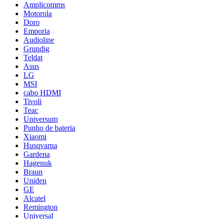
Amplicomms
Motorola
Doro
Emporia
Audioline
Grundig
Teldat
Asus
LG
MSI
cabo HDMI
Tivoli
Teac
Universum
Punho de bateria
Xiaomi
Husqvarna
Gardena
Hagenuk
Braun
Uniden
GE
Alcatel
Remington
Universal