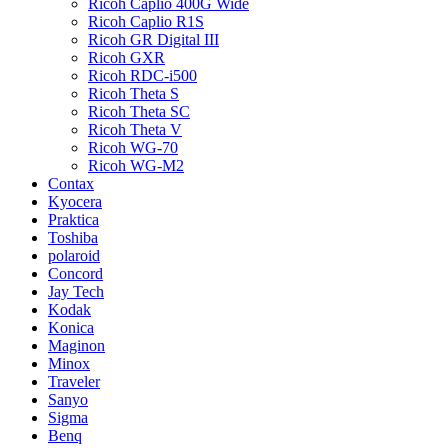
Ricoh Caplio 400G Wide
Ricoh Caplio R1S
Ricoh GR Digital III
Ricoh GXR
Ricoh RDC-i500
Ricoh Theta S
Ricoh Theta SC
Ricoh Theta V
Ricoh WG-70
Ricoh WG-M2
Contax
Kyocera
Praktica
Toshiba
polaroid
Concord
Jay Tech
Kodak
Konica
Maginon
Minox
Traveler
Sanyo
Sigma
Benq