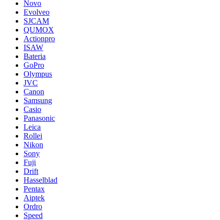
Novo
Evolveo
SJCAM
QUMOX
Actionpro
ISAW
Bateria
GoPro
Olympus
JVC
Canon
Samsung
Casio
Panasonic
Leica
Rollei
Nikon
Sony
Fuji
Drift
Hasselblad
Pentax
Aiptek
Ordro
Speed