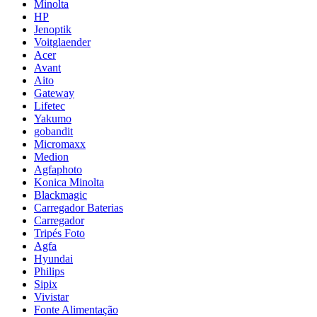
Minolta
HP
Jenoptik
Voitglaender
Acer
Avant
Aito
Gateway
Lifetec
Yakumo
gobandit
Micromaxx
Medion
Agfaphoto
Konica Minolta
Blackmagic
Carregador Baterias
Carregador
Tripés Foto
Agfa
Hyundai
Philips
Sipix
Vivistar
Fonte Alimentação