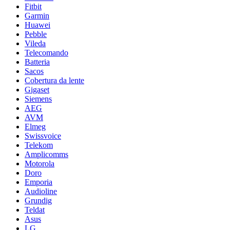
Fitbit
Garmin
Huawei
Pebble
Vileda
Telecomando
Batteria
Sacos
Cobertura da lente
Gigaset
Siemens
AEG
AVM
Elmeg
Swissvoice
Telekom
Amplicomms
Motorola
Doro
Emporia
Audioline
Grundig
Teldat
Asus
LG