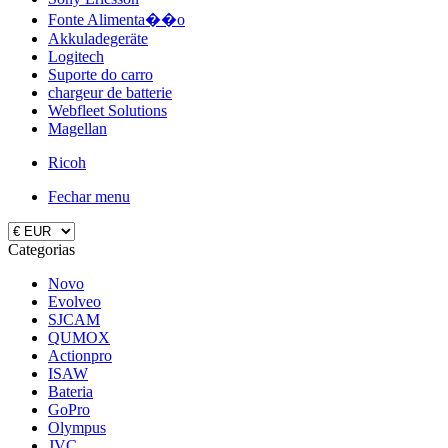
Fonte Alimenta��o
Akkuladegeräte
Logitech
Suporte do carro
chargeur de batterie
Webfleet Solutions
Magellan
Ricoh
Fechar menu
Categorias
Novo
Evolveo
SJCAM
QUMOX
Actionpro
ISAW
Bateria
GoPro
Olympus
JVC