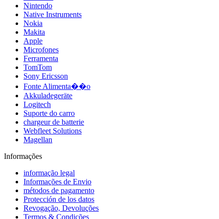
Nintendo
Native Instruments
Nokia
Makita
Apple
Microfones
Ferramenta
TomTom
Sony Ericsson
Fonte Alimenta��o
Akkuladegeräte
Logitech
Suporte do carro
chargeur de batterie
Webfleet Solutions
Magellan
Informações
informação legal
Informações de Envio
métodos de pagamento
Protección de los datos
Revogação, Devoluções
Termos & Condições