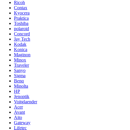
Ricoh
Contax
Kyocera
Praktica
Toshiba
polaroid
Concord
Jay Tech
Kodak
Konica
Maginon
Minox
Traveler
Sanyo
Sigma
Benq
Minolta
HP
Jenoptik
Voitglaender
Acer
Avant
Aito
Gateway
Lifetec