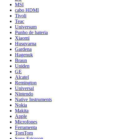
MSI
cabo HDMI
Tivoli
Teac
Universum
Punho de bateria
Xiaomi
Husqvarna
Gardena
Hagenuk
Braun
Uniden
GE
Alcatel
Remington
Universal
Nintendo
Native Instruments
Nokia
Makita
Apple
Microfones
Ferramenta
TomTom
Sony Ericsson