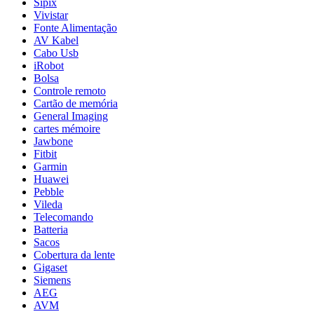
Sipix
Vivistar
Fonte Alimentação
AV Kabel
Cabo Usb
iRobot
Bolsa
Controle remoto
Cartão de memória
General Imaging
cartes mémoire
Jawbone
Fitbit
Garmin
Huawei
Pebble
Vileda
Telecomando
Batteria
Sacos
Cobertura da lente
Gigaset
Siemens
AEG
AVM