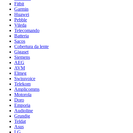
Fitbit
Garmin
Huawei
Pebble
Vileda
Telecomando
Batteria
Sacos
Cobertura da lente
Gigaset
Siemens
AEG
AVM
Elmeg
Swissvoice
Telekom
Amplicomms
Motorola
Doro
Emporia
Audioline
Grundig
Teldat
Asus
LG