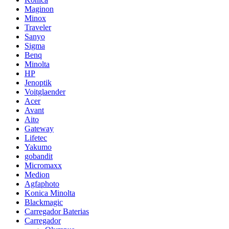
Maginon
Minox
Traveler
Sanyo
Sigma
Benq
Minolta
HP
Jenoptik
Voitglaender
Acer
Avant
Aito
Gateway
Lifetec
Yakumo
gobandit
Micromaxx
Medion
Agfaphoto
Konica Minolta
Blackmagic
Carregador Baterias
Carregador