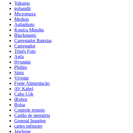
Yakumo
gobandit
Micromaxx
Medion
Agfaphoto
Konica Minolta
Blackmagic
Carregador Baterias
Carregador
Tripés Foto
Agfa
Hyundai
Philips
Sipix
Vivistar
Fonte Alimentação
AV Kabel
Cabo Usb
iRobot
Bolsa
Controle remoto
Cartão de memória
General Imaging
cartes mémoire
Jawbone