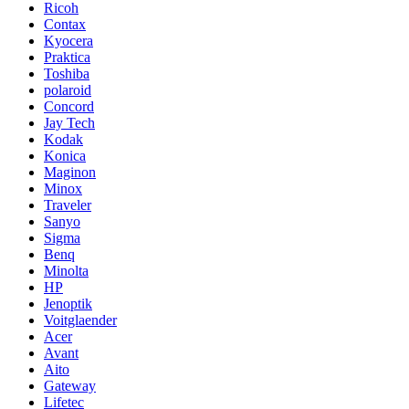
Ricoh
Contax
Kyocera
Praktica
Toshiba
polaroid
Concord
Jay Tech
Kodak
Konica
Maginon
Minox
Traveler
Sanyo
Sigma
Benq
Minolta
HP
Jenoptik
Voitglaender
Acer
Avant
Aito
Gateway
Lifetec