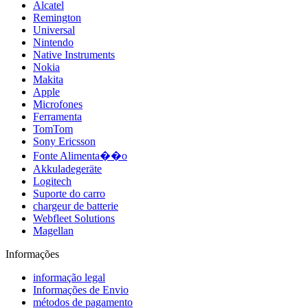
Alcatel
Remington
Universal
Nintendo
Native Instruments
Nokia
Makita
Apple
Microfones
Ferramenta
TomTom
Sony Ericsson
Fonte Alimenta��o
Akkuladegeräte
Logitech
Suporte do carro
chargeur de batterie
Webfleet Solutions
Magellan
Informações
informação legal
Informações de Envio
métodos de pagamento