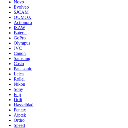
Novo
Evolveo
SJCAM
QUMOX
Actionpro
ISAW
Bateria
GoPro
Olympus
JVC
Canon
Samsung
Casio
Panasonic
Leica
Rollei
Nikon
Sony
Fuji
Drift
Hasselblad
Pentax
Aiptek
Ordro
Speed