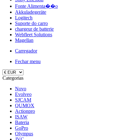
Fonte Alimenta��o
Akkuladegeräte
Logitech
Suporte do carro
chargeur de batterie
Webfleet Solutions
Magellan
Carregador
Fechar menu
Categorias
Novo
Evolveo
SJCAM
QUMOX
Actionpro
ISAW
Bateria
GoPro
Olympus
JVC