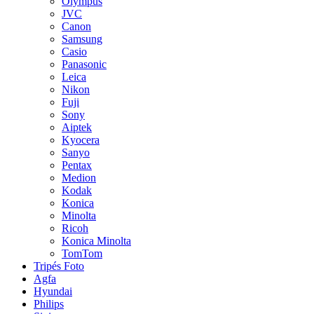
Olympus
JVC
Canon
Samsung
Casio
Panasonic
Leica
Nikon
Fuji
Sony
Aiptek
Kyocera
Sanyo
Pentax
Medion
Kodak
Konica
Minolta
Ricoh
Konica Minolta
TomTom
Tripés Foto
Agfa
Hyundai
Philips