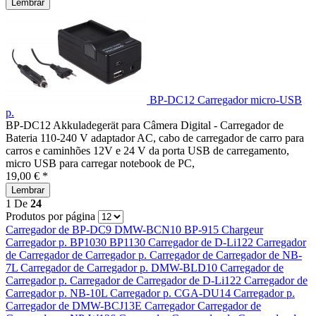
Lembrar
BP-DC12 Carregador micro-USB
p.
BP-DC12 Akkuladegerät para Câmera Digital - Carregador de
Bateria 110-240 V adaptador AC, cabo de carregador de carro para
carros e caminhões 12V e 24 V da porta USB de carregamento,
micro USB para carregar notebook de PC,
19,00 € *
Lembrar
1
De
24
Produtos por página
Carregador de
BP-DC9
DMW-BCN10
BP-915 Chargeur
Carregador p.
BP1030 BP1130
Carregador de
D-Li122
Carregador
de
Carregador de
Carregador p.
Carregador de
Carregador de
NB-
7L
Carregador de
Carregador p.
DMW-BLD10
Carregador de
Carregador p.
Carregador de
Carregador de
D-Li122
Carregador de
Carregador p.
NB-10L
Carregador p.
CGA-DU14
Carregador p.
Carregador de
DMW-BCJ13E
Carregador
Carregador de