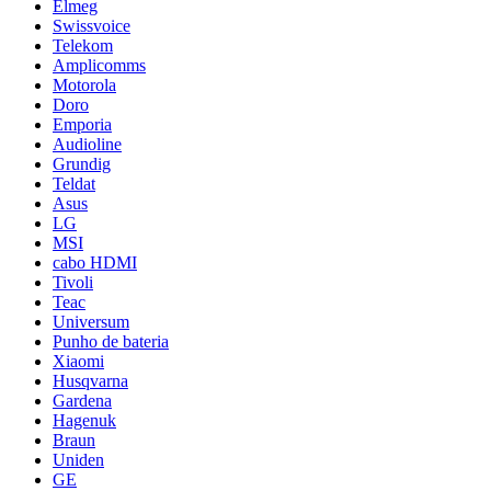
Elmeg
Swissvoice
Telekom
Amplicomms
Motorola
Doro
Emporia
Audioline
Grundig
Teldat
Asus
LG
MSI
cabo HDMI
Tivoli
Teac
Universum
Punho de bateria
Xiaomi
Husqvarna
Gardena
Hagenuk
Braun
Uniden
GE