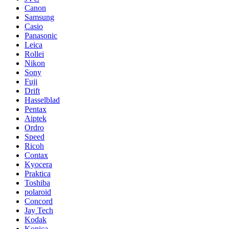
Canon
Samsung
Casio
Panasonic
Leica
Rollei
Nikon
Sony
Fuji
Drift
Hasselblad
Pentax
Aiptek
Ordro
Speed
Ricoh
Contax
Kyocera
Praktica
Toshiba
polaroid
Concord
Jay Tech
Kodak
Konica