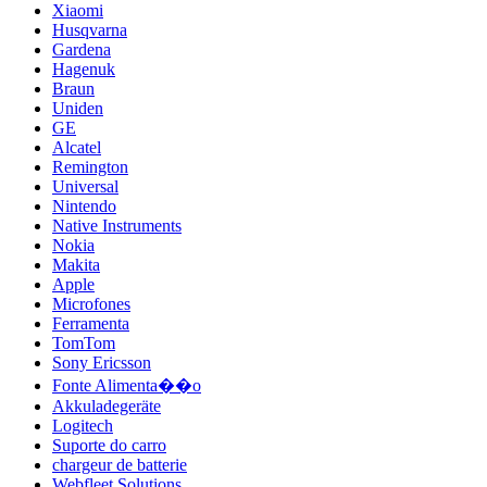
Xiaomi
Husqvarna
Gardena
Hagenuk
Braun
Uniden
GE
Alcatel
Remington
Universal
Nintendo
Native Instruments
Nokia
Makita
Apple
Microfones
Ferramenta
TomTom
Sony Ericsson
Fonte Alimenta��o
Akkuladegeräte
Logitech
Suporte do carro
chargeur de batterie
Webfleet Solutions