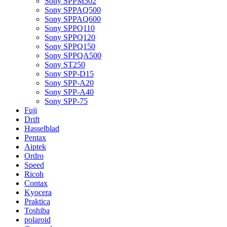
Sony SPPM502
Sony SPPAQ500
Sony SPPAQ600
Sony SPPQ110
Sony SPPQ120
Sony SPPQ150
Sony SPPQA500
Sony ST250
Sony SPP-D15
Sony SPP-A20
Sony SPP-A40
Sony SPP-75
Fuji
Drift
Hasselblad
Pentax
Aiptek
Ordro
Speed
Ricoh
Contax
Kyocera
Praktica
Toshiba
polaroid