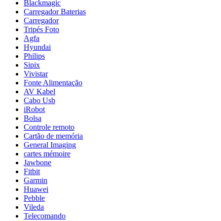
Blackmagic
Carregador Baterias
Carregador
Tripés Foto
Agfa
Hyundai
Philips
Sipix
Vivistar
Fonte Alimentação
AV Kabel
Cabo Usb
iRobot
Bolsa
Controle remoto
Cartão de memória
General Imaging
cartes mémoire
Jawbone
Fitbit
Garmin
Huawei
Pebble
Vileda
Telecomando