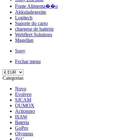
Fonte Alimenta��o
Akkuladegeräte
Logitech
Suporte do carro
chargeur de batterie
Webfleet Solutions
Magellan
Sony
Fechar menu
Categorias
Novo
Evolveo
SJCAM
QUMOX
Actionpro
ISAW
Bateria
GoPro
Olympus
JVC