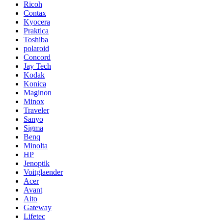
Ricoh
Contax
Kyocera
Praktica
Toshiba
polaroid
Concord
Jay Tech
Kodak
Konica
Maginon
Minox
Traveler
Sanyo
Sigma
Benq
Minolta
HP
Jenoptik
Voitglaender
Acer
Avant
Aito
Gateway
Lifetec