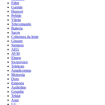
Fitbit
Garmin
Huawei
Pebble
Vileda
Telecomando
Batteria
Sacos
Cobertura da lente
Gigaset
Siemens
AEG
AVM
Elmeg
Swissvoice
Telekom
Amplicomms
Motorola
Doro
Emporia
Audioline
Grundig
Teldat
Asus
LG