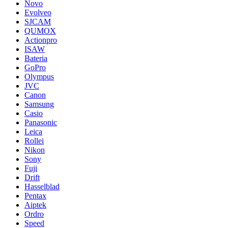
Novo
Evolveo
SJCAM
QUMOX
Actionpro
ISAW
Bateria
GoPro
Olympus
JVC
Canon
Samsung
Casio
Panasonic
Leica
Rollei
Nikon
Sony
Fuji
Drift
Hasselblad
Pentax
Aiptek
Ordro
Speed