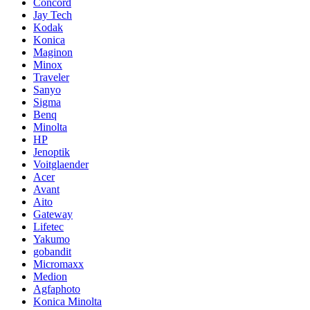
Concord
Jay Tech
Kodak
Konica
Maginon
Minox
Traveler
Sanyo
Sigma
Benq
Minolta
HP
Jenoptik
Voitglaender
Acer
Avant
Aito
Gateway
Lifetec
Yakumo
gobandit
Micromaxx
Medion
Agfaphoto
Konica Minolta