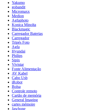
Yakumo
gobandit
Micromaxx
Medion
Agfaphoto
Konica Minolta
Blackmagic
Carregador Baterias
Carregador
Tripés Foto
Agfa
Hyundai
Philips
Sipix
Vivistar
Fonte Alimentação
AV Kabel
Cabo Usb
iRobot
Bolsa
Controle remoto
Cartão de memória
General Imaging
cartes mémoire
Jawbone