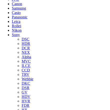
Canon
Samsung
Casio
Panasonic
Leica
Rollei
Nikon
Sony
DSC
HDR
DCR
NEX
Alpha
MVC
ILCE
CCD
TRV
Webbie
DKC
DSR
GV
HDV
HVR
FDR
HX