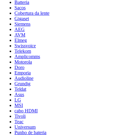
Batteria
Sacos
Cobertura da lente
Gigaset
Siemens
AEG
AVM
Elmeg
Swissvoice
Telekom
Amplicomms
Motorola
Doro
Emporia
Audioline
Grundig
Teldat
Asus
LG
MSI
cabo HDMI
Tivoli
Teac
Universum
Punho de bateria