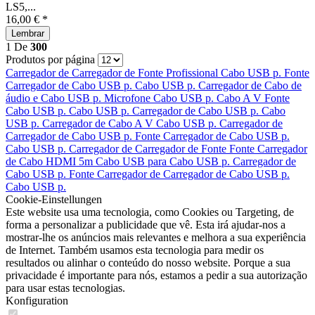
LS5,...
16,00 € *
Lembrar
1
De
300
Produtos por página
Carregador de
Carregador de
Fonte
Profissional
Cabo USB p.
Fonte
Carregador de
Cabo USB p.
Cabo USB p.
Carregador de
Cabo de
áudio e
Cabo USB p.
Microfone
Cabo USB p.
Cabo A V
Fonte
Cabo USB p.
Cabo USB p.
Carregador de
Cabo USB p.
Cabo
USB p.
Carregador de
Cabo A V
Cabo USB p.
Carregador de
Carregador de
Cabo USB p.
Fonte
Carregador de
Cabo USB p.
Cabo USB p.
Carregador de
Carregador de
Fonte
Fonte
Carregador
de
Cabo HDMI 5m
Cabo USB para
Cabo USB p.
Carregador de
Cabo USB p.
Fonte
Carregador de
Carregador de
Cabo USB p.
Cabo USB p.
Cookie-Einstellungen
Este website usa uma tecnologia, como Cookies ou Targeting, de
forma a personalizar a publicidade que vê. Esta irá ajudar-nos a
mostrar-lhe os anúncios mais relevantes e melhora a sua experiência
de Internet. Também usamos esta tecnologia para medir os
resultados ou alinhar o conteúdo do nosso website. Porque a sua
privacidade é importante para nós, estamos a pedir a sua autorização
para usar estas tecnologias.
Konfiguration