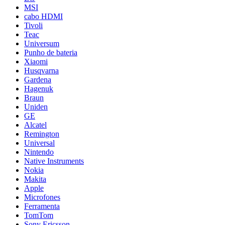
MSI
cabo HDMI
Tivoli
Teac
Universum
Punho de bateria
Xiaomi
Husqvarna
Gardena
Hagenuk
Braun
Uniden
GE
Alcatel
Remington
Universal
Nintendo
Native Instruments
Nokia
Makita
Apple
Microfones
Ferramenta
TomTom
Sony Ericsson