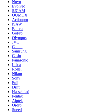
Novo
Evolveo
SJCAM
QUMOX
Actionpro
ISAW
Bateria
GoPro
Olympus
JVC
Canon
Samsung
Casio
Panasonic
Leica
Rollei
Nikon
Sony
Fuji
Drift
Hasselblad
Pentax
Aiptek
Ordro
Speed