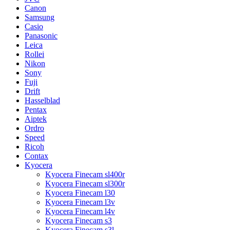
Canon
Samsung
Casio
Panasonic
Leica
Rollei
Nikon
Sony
Fuji
Drift
Hasselblad
Pentax
Aiptek
Ordro
Speed
Ricoh
Contax
Kyocera
Kyocera Finecam sl400r
Kyocera Finecam sl300r
Kyocera Finecam l30
Kyocera Finecam l3v
Kyocera Finecam l4v
Kyocera Finecam s3
Kyocera Finecam s3l