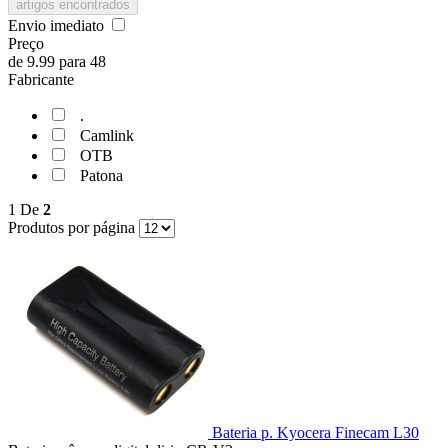
artigos encontrados
Envio imediato
Preço
de
9.99
para
48
Fabricante
.
Camlink
OTB
Patona
1
De
2
Produtos por página
Bateria p. Kyocera Finecam L30