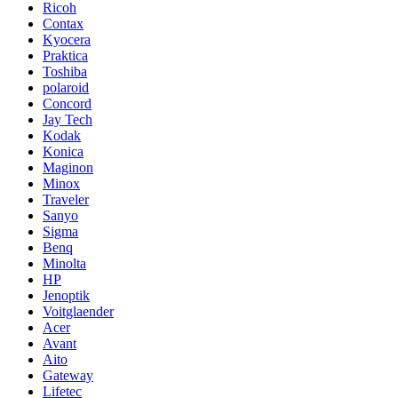
Ricoh
Contax
Kyocera
Praktica
Toshiba
polaroid
Concord
Jay Tech
Kodak
Konica
Maginon
Minox
Traveler
Sanyo
Sigma
Benq
Minolta
HP
Jenoptik
Voitglaender
Acer
Avant
Aito
Gateway
Lifetec