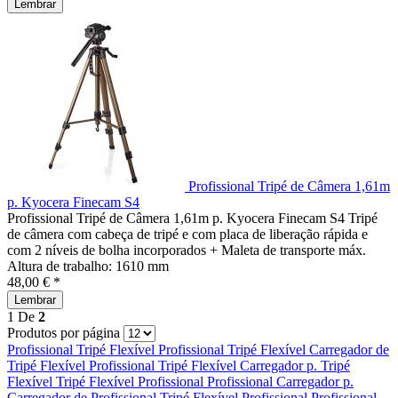
Lembrar
Profissional Tripé de Câmera 1,61m
p. Kyocera Finecam S4
Profissional Tripé de Câmera 1,61m p. Kyocera Finecam S4 Tripé
de câmera com cabeça de tripé e com placa de liberação rápida e
com 2 níveis de bolha incorporados + Maleta de transporte máx.
Altura de trabalho: 1610 mm
48,00 € *
Lembrar
1
De
2
Produtos por página
Profissional
Tripé Flexível
Profissional
Tripé Flexível
Carregador de
Tripé Flexível
Profissional
Tripé Flexível
Carregador p.
Tripé
Flexível
Tripé Flexível
Profissional
Profissional
Carregador p.
Carregador de
Profissional
Tripé Flexível
Profissional
Profissional