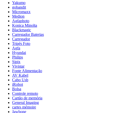
Yakumo
gobandit
Micromaxx
Medion
Agfaphoto
Konica Minolta
Blackmagic
Carregador Baterias
Carregador
Tripés Foto
Agfa
Hyundai
Philips
Sipix
Vivistar
Fonte Alimentação
AV Kabel
Cabo Usb
iRobot
Bolsa
Controle remoto
Cartão de memória
General Imaging
cartes mémoire
Jawbone