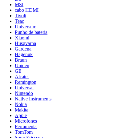
MSI
cabo HDMI
Tivoli
Teac
Universum
Punho de bateria
Xiaomi
Husqvarna
Gardena
Hagenuk
Braun
Uniden
GE
Alcatel
Remington
Universal
Nintendo
Native Instruments
Nokia
Makita
Apple
Microfones
Ferramenta
TomTom
Sony Ericsson