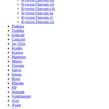
Kyocera Finecam s3r
Kyocera Finecam s3x
Kyocera Finecam s4
Kyocera Finecam s5
Kyocera Finecam s5r
Praktica
Toshiba
polaroid
Concord
Jay Tech
Kodak
Konica
Maginon
Minox
Traveler
Sanyo
Sigma
Benq
Minolta
HP
Jenoptik
Voitglaender
Acer
Avant