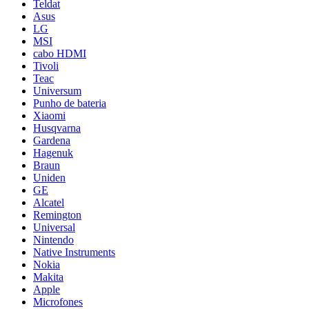
Teldat
Asus
LG
MSI
cabo HDMI
Tivoli
Teac
Universum
Punho de bateria
Xiaomi
Husqvarna
Gardena
Hagenuk
Braun
Uniden
GE
Alcatel
Remington
Universal
Nintendo
Native Instruments
Nokia
Makita
Apple
Microfones