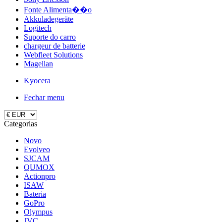
Fonte Alimenta��o
Akkuladegeräte
Logitech
Suporte do carro
chargeur de batterie
Webfleet Solutions
Magellan
Kyocera
Fechar menu
Categorias
Novo
Evolveo
SJCAM
QUMOX
Actionpro
ISAW
Bateria
GoPro
Olympus
JVC