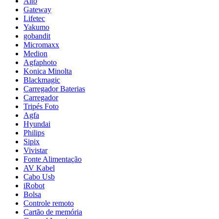
Aito
Gateway
Lifetec
Yakumo
gobandit
Micromaxx
Medion
Agfaphoto
Konica Minolta
Blackmagic
Carregador Baterias
Carregador
Tripés Foto
Agfa
Hyundai
Philips
Sipix
Vivistar
Fonte Alimentação
AV Kabel
Cabo Usb
iRobot
Bolsa
Controle remoto
Cartão de memória