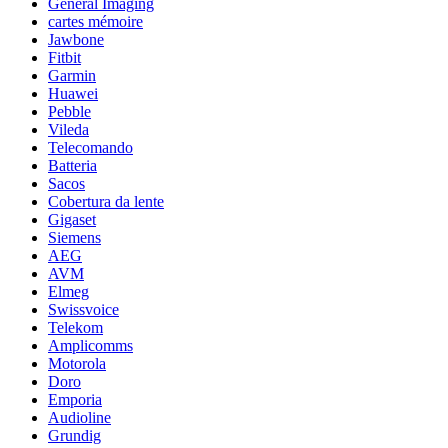
General Imaging
cartes mémoire
Jawbone
Fitbit
Garmin
Huawei
Pebble
Vileda
Telecomando
Batteria
Sacos
Cobertura da lente
Gigaset
Siemens
AEG
AVM
Elmeg
Swissvoice
Telekom
Amplicomms
Motorola
Doro
Emporia
Audioline
Grundig