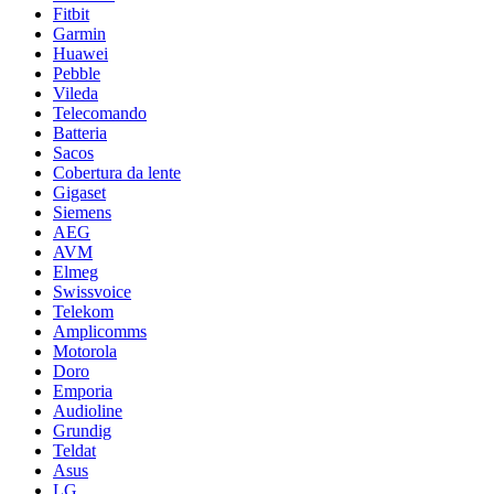
Fitbit
Garmin
Huawei
Pebble
Vileda
Telecomando
Batteria
Sacos
Cobertura da lente
Gigaset
Siemens
AEG
AVM
Elmeg
Swissvoice
Telekom
Amplicomms
Motorola
Doro
Emporia
Audioline
Grundig
Teldat
Asus
LG