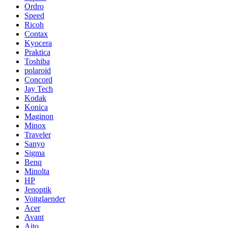
Ordro
Speed
Ricoh
Contax
Kyocera
Praktica
Toshiba
polaroid
Concord
Jay Tech
Kodak
Konica
Maginon
Minox
Traveler
Sanyo
Sigma
Benq
Minolta
HP
Jenoptik
Voitglaender
Acer
Avant
Aito