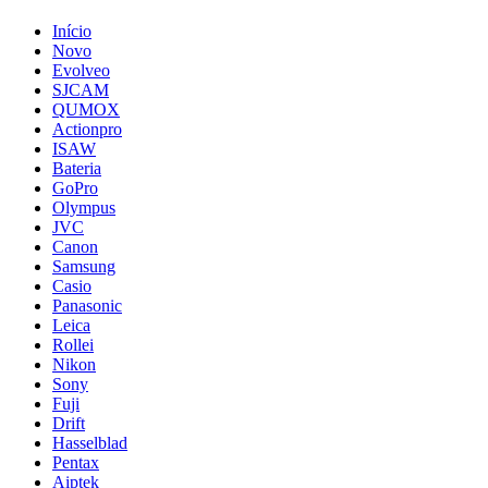
Início
Novo
Evolveo
SJCAM
QUMOX
Actionpro
ISAW
Bateria
GoPro
Olympus
JVC
Canon
Samsung
Casio
Panasonic
Leica
Rollei
Nikon
Sony
Fuji
Drift
Hasselblad
Pentax
Aiptek