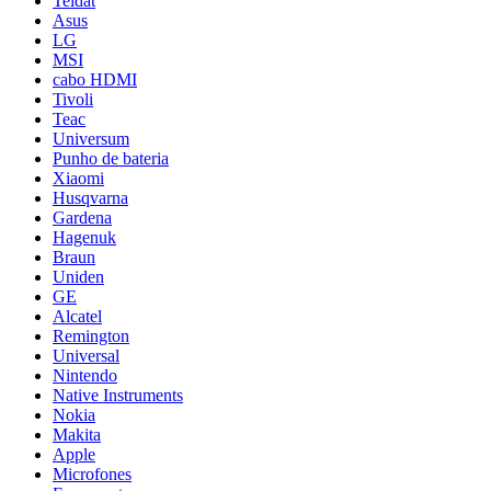
Teldat
Asus
LG
MSI
cabo HDMI
Tivoli
Teac
Universum
Punho de bateria
Xiaomi
Husqvarna
Gardena
Hagenuk
Braun
Uniden
GE
Alcatel
Remington
Universal
Nintendo
Native Instruments
Nokia
Makita
Apple
Microfones