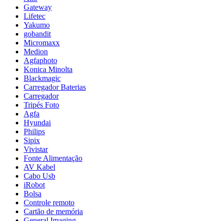
Gateway
Lifetec
Yakumo
gobandit
Micromaxx
Medion
Agfaphoto
Konica Minolta
Blackmagic
Carregador Baterias
Carregador
Tripés Foto
Agfa
Hyundai
Philips
Sipix
Vivistar
Fonte Alimentação
AV Kabel
Cabo Usb
iRobot
Bolsa
Controle remoto
Cartão de memória
General Imaging