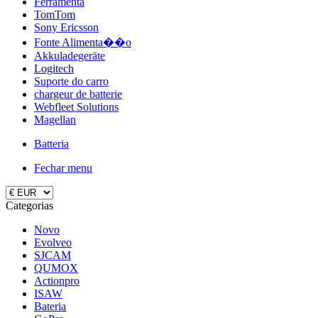
Ferramenta
TomTom
Sony Ericsson
Fonte Alimenta��o
Akkuladegeräte
Logitech
Suporte do carro
chargeur de batterie
Webfleet Solutions
Magellan
Batteria
Fechar menu
Categorias
Novo
Evolveo
SJCAM
QUMOX
Actionpro
ISAW
Bateria