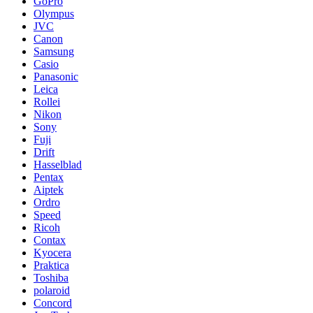
GoPro
Olympus
JVC
Canon
Samsung
Casio
Panasonic
Leica
Rollei
Nikon
Sony
Fuji
Drift
Hasselblad
Pentax
Aiptek
Ordro
Speed
Ricoh
Contax
Kyocera
Praktica
Toshiba
polaroid
Concord