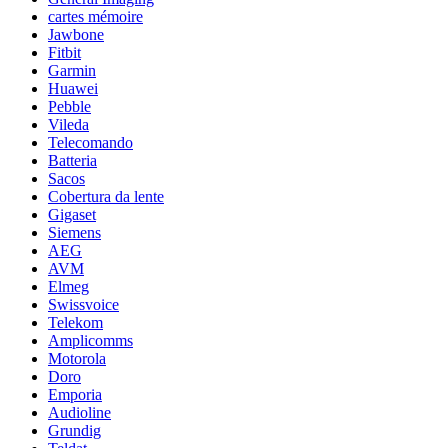
cartes mémoire
Jawbone
Fitbit
Garmin
Huawei
Pebble
Vileda
Telecomando
Batteria
Sacos
Cobertura da lente
Gigaset
Siemens
AEG
AVM
Elmeg
Swissvoice
Telekom
Amplicomms
Motorola
Doro
Emporia
Audioline
Grundig