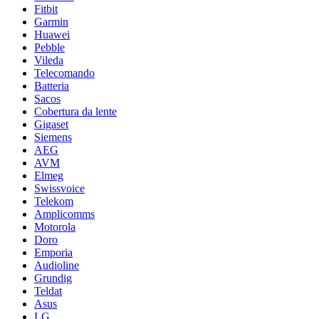
Fitbit
Garmin
Huawei
Pebble
Vileda
Telecomando
Batteria
Sacos
Cobertura da lente
Gigaset
Siemens
AEG
AVM
Elmeg
Swissvoice
Telekom
Amplicomms
Motorola
Doro
Emporia
Audioline
Grundig
Teldat
Asus
LG