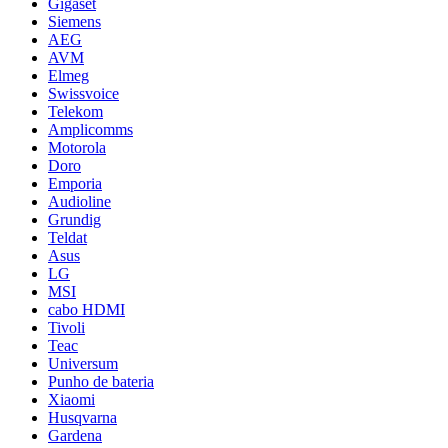
Gigaset
Siemens
AEG
AVM
Elmeg
Swissvoice
Telekom
Amplicomms
Motorola
Doro
Emporia
Audioline
Grundig
Teldat
Asus
LG
MSI
cabo HDMI
Tivoli
Teac
Universum
Punho de bateria
Xiaomi
Husqvarna
Gardena