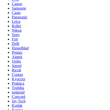
Canon
Samsung
Casio
Panasonic
Leica
Rollei
Nikon
Sony
Fuji
Drift
Hasselblad
Pentax
Aiptek
Ordro
Speed
Ricoh
Contax
Kyocera
Praktica
Toshiba
polaroid
Concord
Jay Tech
Kodak
Konica