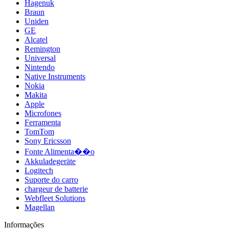
Hagenuk
Braun
Uniden
GE
Alcatel
Remington
Universal
Nintendo
Native Instruments
Nokia
Makita
Apple
Microfones
Ferramenta
TomTom
Sony Ericsson
Fonte Alimenta��o
Akkuladegeräte
Logitech
Suporte do carro
chargeur de batterie
Webfleet Solutions
Magellan
Informações