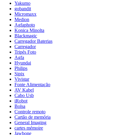
Yakumo
gobandit
Micromaxx
Medion
Agfaphoto
Konica Minolta
Blackmagic
Carregador Baterias
Carregador
Tripés Foto
Agfa
Hyundai
Philips
Sipix
Vivistar
Fonte Alimentação
AV Kabel
Cabo Usb
iRobot
Bolsa
Controle remoto
Cartão de memória
General Imaging
cartes mémoire
Jawbone