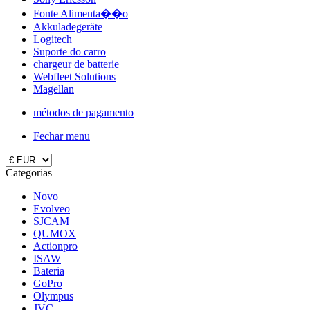
Fonte Alimenta��o
Akkuladegeräte
Logitech
Suporte do carro
chargeur de batterie
Webfleet Solutions
Magellan
métodos de pagamento
Fechar menu
Categorias
Novo
Evolveo
SJCAM
QUMOX
Actionpro
ISAW
Bateria
GoPro
Olympus
JVC