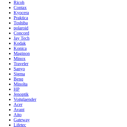
Ricoh
Contax
Kyocera
Praktica
Toshiba
polaroid
Concord
Jay Tech
Kodak
Konica
Maginon
Minox
Traveler
Sanyo
Sigma
Benq
Minolta
HP
Jenoptik
Voitglaender
Acer
Avant
Aito
Gateway
Lifetec