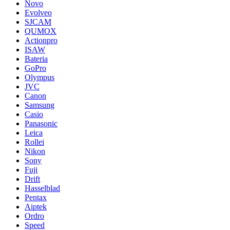
Novo
Evolveo
SJCAM
QUMOX
Actionpro
ISAW
Bateria
GoPro
Olympus
JVC
Canon
Samsung
Casio
Panasonic
Leica
Rollei
Nikon
Sony
Fuji
Drift
Hasselblad
Pentax
Aiptek
Ordro
Speed