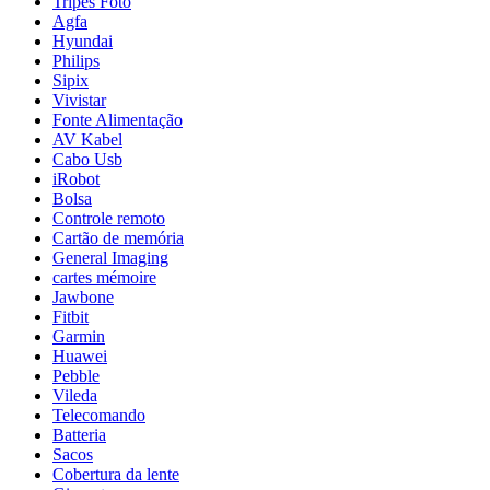
Tripés Foto
Agfa
Hyundai
Philips
Sipix
Vivistar
Fonte Alimentação
AV Kabel
Cabo Usb
iRobot
Bolsa
Controle remoto
Cartão de memória
General Imaging
cartes mémoire
Jawbone
Fitbit
Garmin
Huawei
Pebble
Vileda
Telecomando
Batteria
Sacos
Cobertura da lente