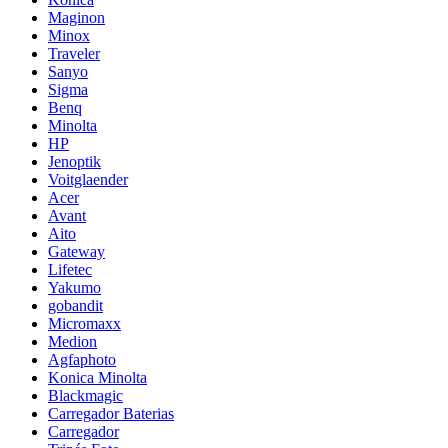
Maginon
Minox
Traveler
Sanyo
Sigma
Benq
Minolta
HP
Jenoptik
Voitglaender
Acer
Avant
Aito
Gateway
Lifetec
Yakumo
gobandit
Micromaxx
Medion
Agfaphoto
Konica Minolta
Blackmagic
Carregador Baterias
Carregador