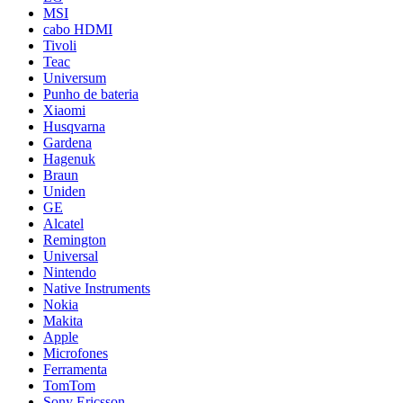
MSI
cabo HDMI
Tivoli
Teac
Universum
Punho de bateria
Xiaomi
Husqvarna
Gardena
Hagenuk
Braun
Uniden
GE
Alcatel
Remington
Universal
Nintendo
Native Instruments
Nokia
Makita
Apple
Microfones
Ferramenta
TomTom
Sony Ericsson