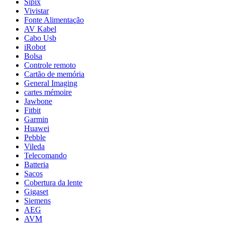
Sipix
Vivistar
Fonte Alimentação
AV Kabel
Cabo Usb
iRobot
Bolsa
Controle remoto
Cartão de memória
General Imaging
cartes mémoire
Jawbone
Fitbit
Garmin
Huawei
Pebble
Vileda
Telecomando
Batteria
Sacos
Cobertura da lente
Gigaset
Siemens
AEG
AVM