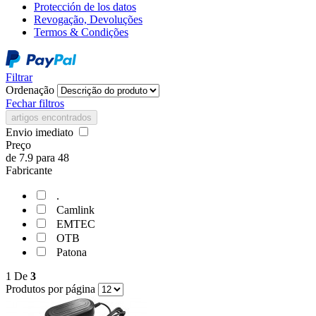
Protección de los datos
Revogação, Devoluções
Termos & Condições
Filtrar
Ordenação
Fechar filtros
artigos encontrados
Envio imediato
Preço
de
7.9
para
48
Fabricante
.
Camlink
EMTEC
OTB
Patona
1
De
3
Produtos por página