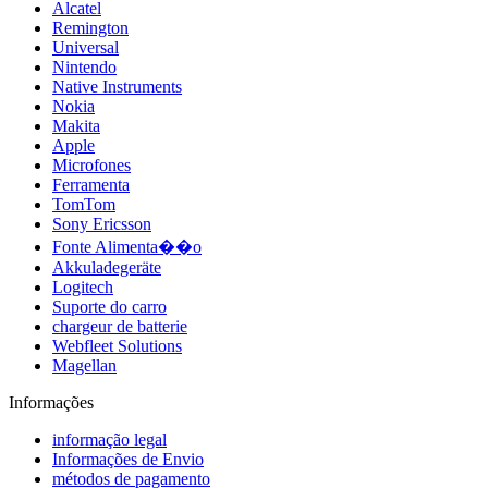
Alcatel
Remington
Universal
Nintendo
Native Instruments
Nokia
Makita
Apple
Microfones
Ferramenta
TomTom
Sony Ericsson
Fonte Alimenta��o
Akkuladegeräte
Logitech
Suporte do carro
chargeur de batterie
Webfleet Solutions
Magellan
Informações
informação legal
Informações de Envio
métodos de pagamento