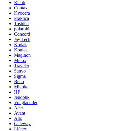
Ricoh
Contax
Kyocera
Praktica
Toshiba
polaroid
Concord
Jay Tech
Kodak
Konica
Maginon
Minox
Traveler
Sanyo
Sigma
Benq
Minolta
HP
Jenoptik
Voitglaender
Acer
Avant
Aito
Gateway
Lifetec