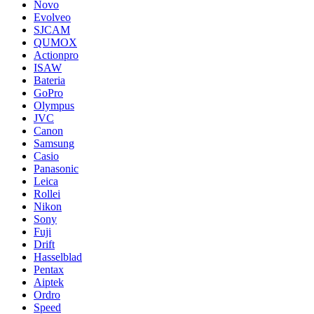
Novo
Evolveo
SJCAM
QUMOX
Actionpro
ISAW
Bateria
GoPro
Olympus
JVC
Canon
Samsung
Casio
Panasonic
Leica
Rollei
Nikon
Sony
Fuji
Drift
Hasselblad
Pentax
Aiptek
Ordro
Speed