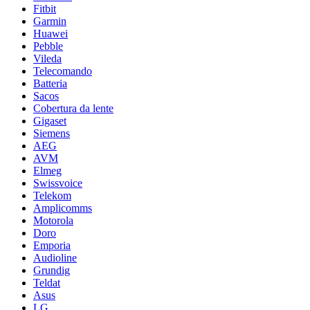
Fitbit
Garmin
Huawei
Pebble
Vileda
Telecomando
Batteria
Sacos
Cobertura da lente
Gigaset
Siemens
AEG
AVM
Elmeg
Swissvoice
Telekom
Amplicomms
Motorola
Doro
Emporia
Audioline
Grundig
Teldat
Asus
LG