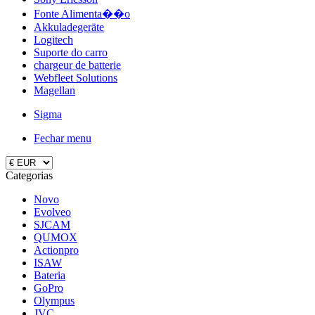
Fonte Alimenta��o
Akkuladegeräte
Logitech
Suporte do carro
chargeur de batterie
Webfleet Solutions
Magellan
Sigma
Fechar menu
Categorias
Novo
Evolveo
SJCAM
QUMOX
Actionpro
ISAW
Bateria
GoPro
Olympus
JVC