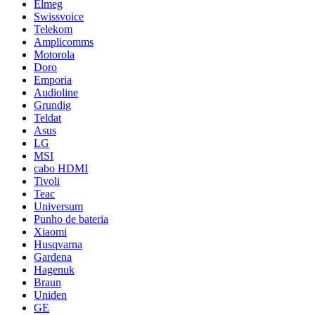
Elmeg
Swissvoice
Telekom
Amplicomms
Motorola
Doro
Emporia
Audioline
Grundig
Teldat
Asus
LG
MSI
cabo HDMI
Tivoli
Teac
Universum
Punho de bateria
Xiaomi
Husqvarna
Gardena
Hagenuk
Braun
Uniden
GE