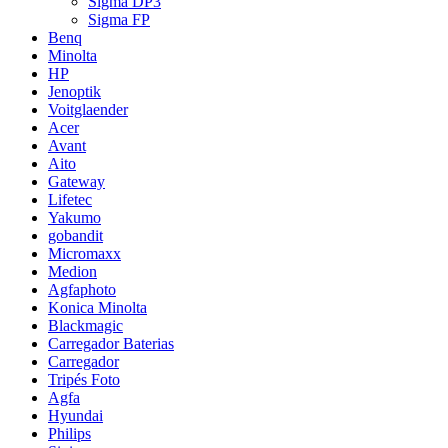
Sigma DP3
Sigma FP
Benq
Minolta
HP
Jenoptik
Voitglaender
Acer
Avant
Aito
Gateway
Lifetec
Yakumo
gobandit
Micromaxx
Medion
Agfaphoto
Konica Minolta
Blackmagic
Carregador Baterias
Carregador
Tripés Foto
Agfa
Hyundai
Philips