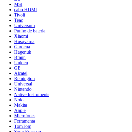
MSI
cabo HDMI
Tivoli
Teac
Universum
Punho de bateria
Xiaomi
Husqvarna
Gardena
Hagenuk
Braun
Uniden
GE
Alcatel
Remington
Universal
Nintendo
Native Instruments
Nokia
Makita
Apple
Microfones
Ferramenta
TomTom
Sony Ericsson