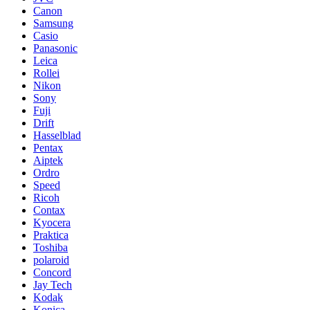
Canon
Samsung
Casio
Panasonic
Leica
Rollei
Nikon
Sony
Fuji
Drift
Hasselblad
Pentax
Aiptek
Ordro
Speed
Ricoh
Contax
Kyocera
Praktica
Toshiba
polaroid
Concord
Jay Tech
Kodak
Konica