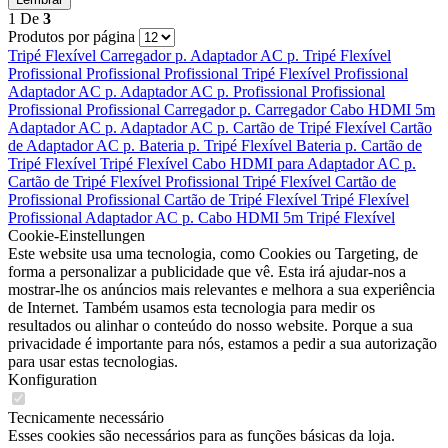
1
De
3
Produtos por página
Tripé Flexível
Carregador p.
Adaptador AC p.
Tripé Flexível
Profissional
Profissional
Profissional
Tripé Flexível
Profissional
Adaptador AC p.
Adaptador AC p.
Profissional
Profissional
Profissional
Profissional
Carregador p.
Carregador
Cabo HDMI 5m
Adaptador AC p.
Adaptador AC p.
Cartão de
Tripé Flexível
Cartão
de
Adaptador AC p.
Bateria p.
Tripé Flexível
Bateria p.
Cartão de
Tripé Flexível
Tripé Flexível
Cabo HDMI para
Adaptador AC p.
Cartão de
Tripé Flexível
Profissional
Tripé Flexível
Cartão de
Profissional
Profissional
Cartão de
Tripé Flexível
Tripé Flexível
Profissional
Adaptador AC p.
Cabo HDMI 5m
Tripé Flexível
Cookie-Einstellungen
Este website usa uma tecnologia, como Cookies ou Targeting, de
forma a personalizar a publicidade que vê. Esta irá ajudar-nos a
mostrar-lhe os anúncios mais relevantes e melhora a sua experiência
de Internet. Também usamos esta tecnologia para medir os
resultados ou alinhar o conteúdo do nosso website. Porque a sua
privacidade é importante para nós, estamos a pedir a sua autorização
para usar estas tecnologias.
Konfiguration
Tecnicamente necessário
Esses cookies são necessários para as funções básicas da loja.