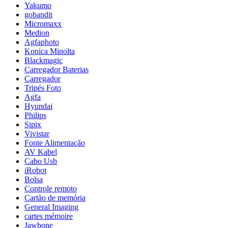
Yakumo
gobandit
Micromaxx
Medion
Agfaphoto
Konica Minolta
Blackmagic
Carregador Baterias
Carregador
Tripés Foto
Agfa
Hyundai
Philips
Sipix
Vivistar
Fonte Alimentação
AV Kabel
Cabo Usb
iRobot
Bolsa
Controle remoto
Cartão de memória
General Imaging
cartes mémoire
Jawbone