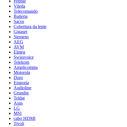
Pebble
Vileda
Telecomando
Batteria
Sacos
Cobertura da lente
Gigaset
Siemens
AEG
AVM
Elmeg
Swissvoice
Telekom
Amplicomms
Motorola
Doro
Emporia
Audioline
Grundig
Teldat
Asus
LG
MSI
cabo HDMI
Tivoli