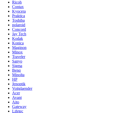
Ricoh
Contax
Kyocera
Praktica
Toshiba
polaroid
Concord
Jay Tech
Kodak
Konica
Maginon
Minox
Traveler
Sanyo
Sigma
Benq
Minolta
HP
Jenoptik
Voitglaender
Acer
Avant
Aito
Gateway
Lifetec