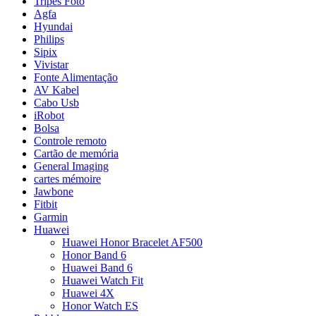
Tripés Foto
Agfa
Hyundai
Philips
Sipix
Vivistar
Fonte Alimentação
AV Kabel
Cabo Usb
iRobot
Bolsa
Controle remoto
Cartão de memória
General Imaging
cartes mémoire
Jawbone
Fitbit
Garmin
Huawei
Huawei Honor Bracelet AF500
Honor Band 6
Huawei Band 6
Huawei Watch Fit
Huawei 4X
Honor Watch ES