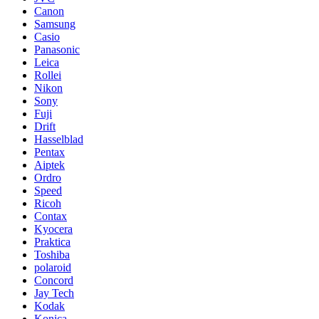
Canon
Samsung
Casio
Panasonic
Leica
Rollei
Nikon
Sony
Fuji
Drift
Hasselblad
Pentax
Aiptek
Ordro
Speed
Ricoh
Contax
Kyocera
Praktica
Toshiba
polaroid
Concord
Jay Tech
Kodak
Konica