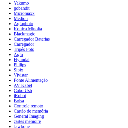
Yakumo
gobandit
Micromaxx
Medion
Agfaphoto
Konica Minolta
Blackmagic
Carregador Baterias
Carregador
Tripés Foto
Agfa
Hyundai
Philips
Sipix
Vivistar
Fonte Alimentação
AV Kabel
Cabo Usb
iRobot
Bolsa
Controle remoto
Cartão de memória
General Imaging
cartes mémoire
Jawbone