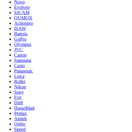
Novo
Evolveo
SJCAM
QUMOX
Actionpro
ISAW
Bateria
GoPro
Olympus
JVC
Canon
Samsung
Casio
Panasonic
Leica
Rollei
Nikon
Sony
Fuji
Drift
Hasselblad
Pentax
Aiptek
Ordro
Speed