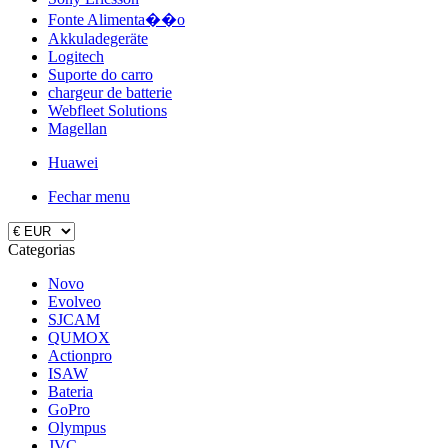
Fonte Alimenta��o
Akkuladegeräte
Logitech
Suporte do carro
chargeur de batterie
Webfleet Solutions
Magellan
Huawei
Fechar menu
Categorias
Novo
Evolveo
SJCAM
QUMOX
Actionpro
ISAW
Bateria
GoPro
Olympus
JVC