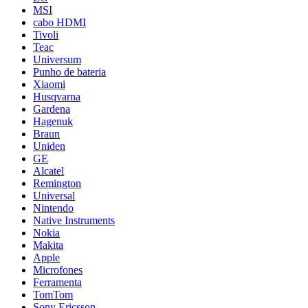
MSI
cabo HDMI
Tivoli
Teac
Universum
Punho de bateria
Xiaomi
Husqvarna
Gardena
Hagenuk
Braun
Uniden
GE
Alcatel
Remington
Universal
Nintendo
Native Instruments
Nokia
Makita
Apple
Microfones
Ferramenta
TomTom
Sony Ericsson