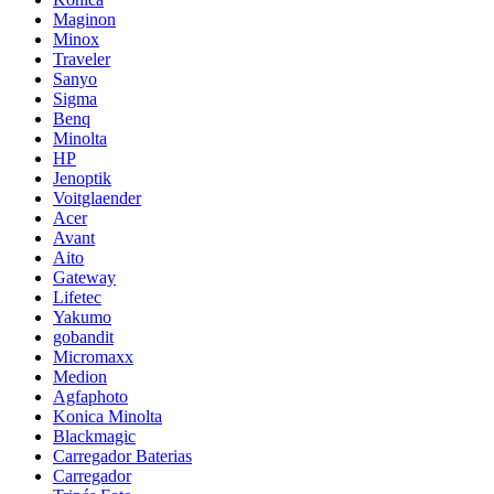
Maginon
Minox
Traveler
Sanyo
Sigma
Benq
Minolta
HP
Jenoptik
Voitglaender
Acer
Avant
Aito
Gateway
Lifetec
Yakumo
gobandit
Micromaxx
Medion
Agfaphoto
Konica Minolta
Blackmagic
Carregador Baterias
Carregador