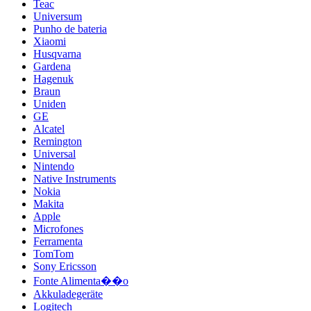
Teac
Universum
Punho de bateria
Xiaomi
Husqvarna
Gardena
Hagenuk
Braun
Uniden
GE
Alcatel
Remington
Universal
Nintendo
Native Instruments
Nokia
Makita
Apple
Microfones
Ferramenta
TomTom
Sony Ericsson
Fonte Alimenta��o
Akkuladegeräte
Logitech