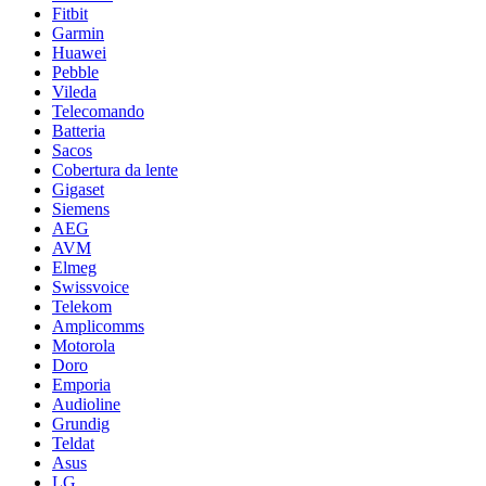
Fitbit
Garmin
Huawei
Pebble
Vileda
Telecomando
Batteria
Sacos
Cobertura da lente
Gigaset
Siemens
AEG
AVM
Elmeg
Swissvoice
Telekom
Amplicomms
Motorola
Doro
Emporia
Audioline
Grundig
Teldat
Asus
LG