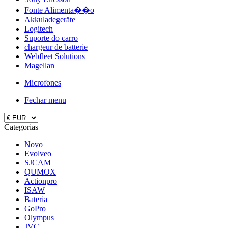
Fonte Alimenta��o
Akkuladegeräte
Logitech
Suporte do carro
chargeur de batterie
Webfleet Solutions
Magellan
Microfones
Fechar menu
Categorias
Novo
Evolveo
SJCAM
QUMOX
Actionpro
ISAW
Bateria
GoPro
Olympus
JVC