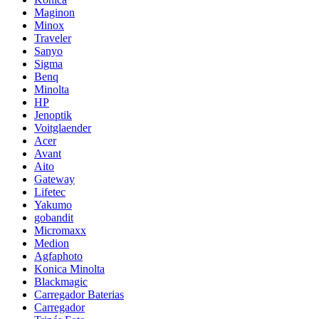
Maginon
Minox
Traveler
Sanyo
Sigma
Benq
Minolta
HP
Jenoptik
Voitglaender
Acer
Avant
Aito
Gateway
Lifetec
Yakumo
gobandit
Micromaxx
Medion
Agfaphoto
Konica Minolta
Blackmagic
Carregador Baterias
Carregador