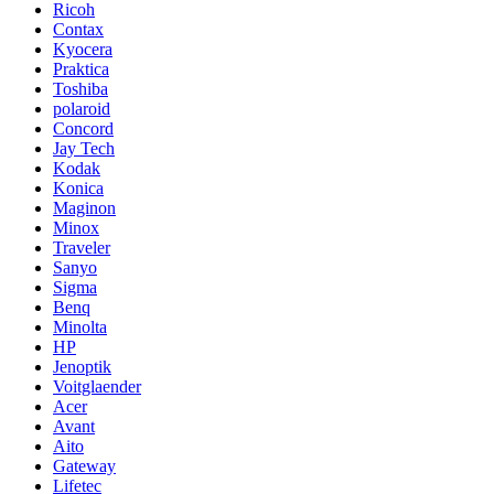
Ricoh
Contax
Kyocera
Praktica
Toshiba
polaroid
Concord
Jay Tech
Kodak
Konica
Maginon
Minox
Traveler
Sanyo
Sigma
Benq
Minolta
HP
Jenoptik
Voitglaender
Acer
Avant
Aito
Gateway
Lifetec