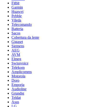
Fitbit
Garmin
Huawei
Pebble
Vileda
Telecomando
Batteria
Sacos
Cobertura da lente
Gigaset
Siemens
AEG
AVM
Elmeg
Swissvoice
Telekom
Amplicomms
Motorola
Doro
Emporia
Audioline
Grundig
Teldat
Asus
LG