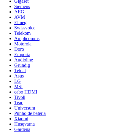
Gigaset
Siemens
AEG
AVM
Elmeg
Swissvoice
Telekom
Amplicomms
Motorola
Doro
Emporia
Audioline
Grundig
Teldat
Asus
LG
MSI
cabo HDMI
Tivoli
Teac
Universum
Punho de bateria
Xiaomi
Husqvarna
Gardena