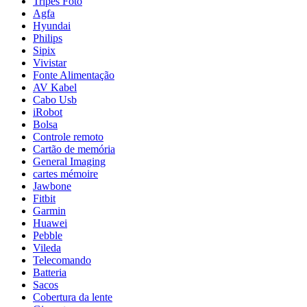
Tripés Foto
Agfa
Hyundai
Philips
Sipix
Vivistar
Fonte Alimentação
AV Kabel
Cabo Usb
iRobot
Bolsa
Controle remoto
Cartão de memória
General Imaging
cartes mémoire
Jawbone
Fitbit
Garmin
Huawei
Pebble
Vileda
Telecomando
Batteria
Sacos
Cobertura da lente