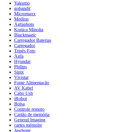
Yakumo
gobandit
Micromaxx
Medion
Agfaphoto
Konica Minolta
Blackmagic
Carregador Baterias
Carregador
Tripés Foto
Agfa
Hyundai
Philips
Sipix
Vivistar
Fonte Alimentação
AV Kabel
Cabo Usb
iRobot
Bolsa
Controle remoto
Cartão de memória
General Imaging
cartes mémoire
Jawbone