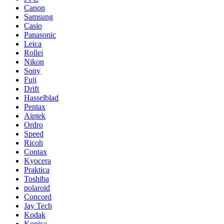
Canon
Samsung
Casio
Panasonic
Leica
Rollei
Nikon
Sony
Fuji
Drift
Hasselblad
Pentax
Aiptek
Ordro
Speed
Ricoh
Contax
Kyocera
Praktica
Toshiba
polaroid
Concord
Jay Tech
Kodak
Konica