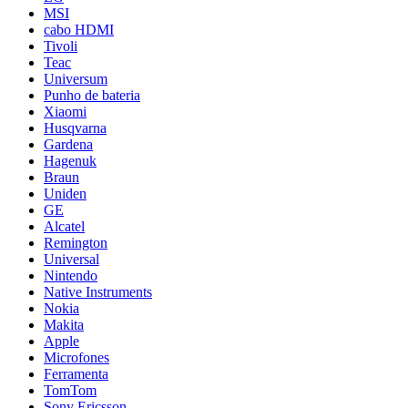
MSI
cabo HDMI
Tivoli
Teac
Universum
Punho de bateria
Xiaomi
Husqvarna
Gardena
Hagenuk
Braun
Uniden
GE
Alcatel
Remington
Universal
Nintendo
Native Instruments
Nokia
Makita
Apple
Microfones
Ferramenta
TomTom
Sony Ericsson