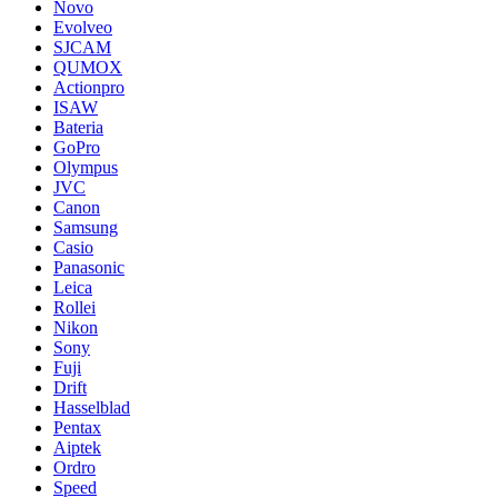
Novo
Evolveo
SJCAM
QUMOX
Actionpro
ISAW
Bateria
GoPro
Olympus
JVC
Canon
Samsung
Casio
Panasonic
Leica
Rollei
Nikon
Sony
Fuji
Drift
Hasselblad
Pentax
Aiptek
Ordro
Speed