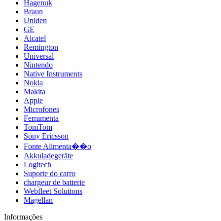
Hagenuk
Braun
Uniden
GE
Alcatel
Remington
Universal
Nintendo
Native Instruments
Nokia
Makita
Apple
Microfones
Ferramenta
TomTom
Sony Ericsson
Fonte Alimenta��o
Akkuladegeräte
Logitech
Suporte do carro
chargeur de batterie
Webfleet Solutions
Magellan
Informações