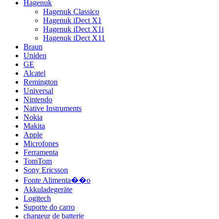
Hagenuk
Hagenuk Classico
Hagenuk iDect X1
Hagenuk iDect X1i
Hagenuk iDect X11
Braun
Uniden
GE
Alcatel
Remington
Universal
Nintendo
Native Instruments
Nokia
Makita
Apple
Microfones
Ferramenta
TomTom
Sony Ericsson
Fonte Alimenta��o
Akkuladegeräte
Logitech
Suporte do carro
chargeur de batterie