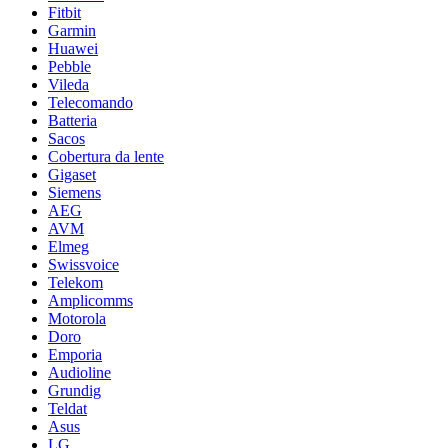
Fitbit
Garmin
Huawei
Pebble
Vileda
Telecomando
Batteria
Sacos
Cobertura da lente
Gigaset
Siemens
AEG
AVM
Elmeg
Swissvoice
Telekom
Amplicomms
Motorola
Doro
Emporia
Audioline
Grundig
Teldat
Asus
LG