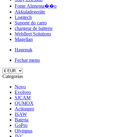
Fonte Alimenta��o
Akkuladegeräte
Logitech
Suporte do carro
chargeur de batterie
Webfleet Solutions
Magellan
Hagenuk
Fechar menu
Categorias
Novo
Evolveo
SJCAM
QUMOX
Actionpro
ISAW
Bateria
GoPro
Olympus
JVC