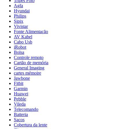
Tripés Foto
Agfa
Hyundai
Philips
Sipix
Vivistar
Fonte Alimentação
AV Kabel
Cabo Usb
iRobot
Bolsa
Controle remoto
Cartão de memória
General Imaging
cartes mémoire
Jawbone
Fitbit
Garmin
Huawei
Pebble
Vileda
Telecomando
Batteria
Sacos
Cobertura da lente