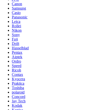
Canon
Samsung
Casio
Panasonic
Leica
Rollei
Nikon
Sony
Fuji
Drift
Hasselblad
Pentax
Aiptek
Ordro
Speed
Ricoh
Contax
Kyocera
Praktica
Toshiba
polaroid
Concord
Jay Tech
Kodak
Konica