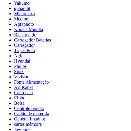
Yakumo
gobandit
Micromaxx
Medion
Agfaphoto
Konica Minolta
Blackmagic
Carregador Baterias
Carregador
Tripés Foto
Agfa
Hyundai
Philips
Sipix
Vivistar
Fonte Alimentação
AV Kabel
Cabo Usb
iRobot
Bolsa
Controle remoto
Cartão de memória
General Imaging
cartes mémoire
Jawbone