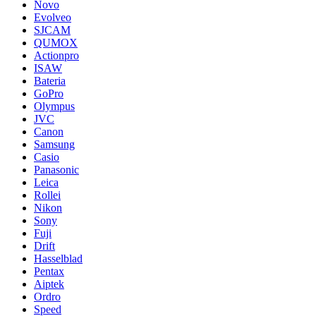
Novo
Evolveo
SJCAM
QUMOX
Actionpro
ISAW
Bateria
GoPro
Olympus
JVC
Canon
Samsung
Casio
Panasonic
Leica
Rollei
Nikon
Sony
Fuji
Drift
Hasselblad
Pentax
Aiptek
Ordro
Speed