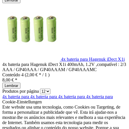
Lembrar
4x bateria para Hagenuk iDect X1i
4x bateria para Hagenuk iDect X1i 400mAh, 1.2V ,compatível : 2/3
AAA / GP40AAA / GP40AAAM / GP40AAAMC
Conteúdo
4
(2,00 € * / 1 )
8,00 € *
Lembrar
Produtos por página
4x bateria para
4x bateria para
4x bateria para
4x bateria para
Cookie-Einstellungen
Este website usa uma tecnologia, como Cookies ou Targeting, de
forma a personalizar a publicidade que vê. Esta irá ajudar-nos a
mostrar-lhe os anúncios mais relevantes e melhora a sua experiência
de Internet. Também usamos esta tecnologia para medir os
resultados ou alinhar o conteúdo do nosso website. Porque a sua