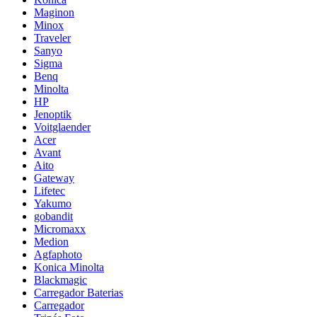
Maginon
Minox
Traveler
Sanyo
Sigma
Benq
Minolta
HP
Jenoptik
Voitglaender
Acer
Avant
Aito
Gateway
Lifetec
Yakumo
gobandit
Micromaxx
Medion
Agfaphoto
Konica Minolta
Blackmagic
Carregador Baterias
Carregador