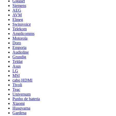
Gigaset
Siemens
AEG
AVM
Elmeg
Swissvoice
Telekom
Amplicomms
Motorola
Doro
Emporia
Audioline
Grundig
Teldat
Asus
LG
MSI
cabo HDMI
Tivoli
Teac
Universum
Punho de bateria
Xiaomi
Husqvarna
Gardena