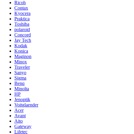
Ricoh
Contax
Kyocera
Praktica
Toshiba
polaroid
Concord
Jay Tech
Kodak
Konica
Maginon
Minox
Traveler
Sanyo
Sigma
Benq
Minolta
HP
Jenoptik
Voitglaender
Acer
Avant
Aito
Gateway
Lifetec