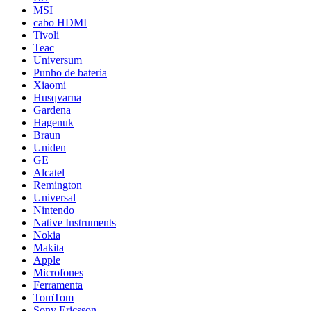
MSI
cabo HDMI
Tivoli
Teac
Universum
Punho de bateria
Xiaomi
Husqvarna
Gardena
Hagenuk
Braun
Uniden
GE
Alcatel
Remington
Universal
Nintendo
Native Instruments
Nokia
Makita
Apple
Microfones
Ferramenta
TomTom
Sony Ericsson