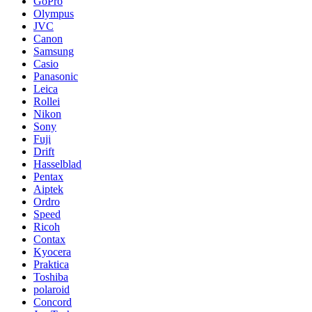
GoPro
Olympus
JVC
Canon
Samsung
Casio
Panasonic
Leica
Rollei
Nikon
Sony
Fuji
Drift
Hasselblad
Pentax
Aiptek
Ordro
Speed
Ricoh
Contax
Kyocera
Praktica
Toshiba
polaroid
Concord