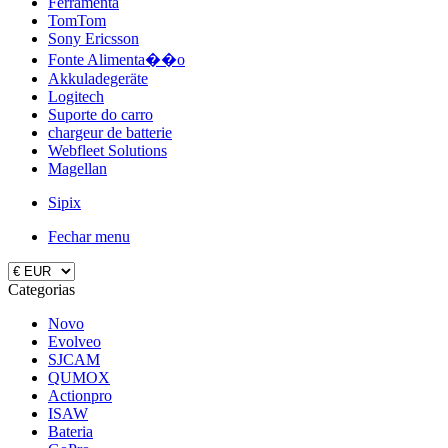
Ferramenta
TomTom
Sony Ericsson
Fonte Alimenta��o
Akkuladegeräte
Logitech
Suporte do carro
chargeur de batterie
Webfleet Solutions
Magellan
Sipix
Fechar menu
Categorias
Novo
Evolveo
SJCAM
QUMOX
Actionpro
ISAW
Bateria