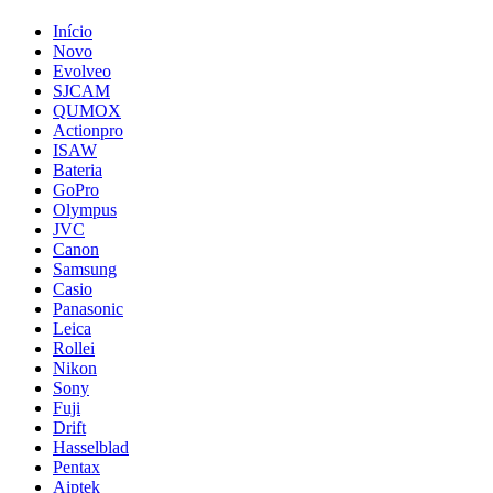
Início
Novo
Evolveo
SJCAM
QUMOX
Actionpro
ISAW
Bateria
GoPro
Olympus
JVC
Canon
Samsung
Casio
Panasonic
Leica
Rollei
Nikon
Sony
Fuji
Drift
Hasselblad
Pentax
Aiptek