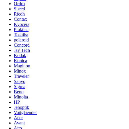
Ordro
Speed
Ricoh
Contax
Kyocera
Praktica
Toshiba
polaroid
Concord
Jay Tech
Kodak
Konica
Maginon
Minox
Traveler
Sanyo
Sigma
Benq
Minolta
HP
Jenoptik
Voitglaender
Acer
Avant
Aito