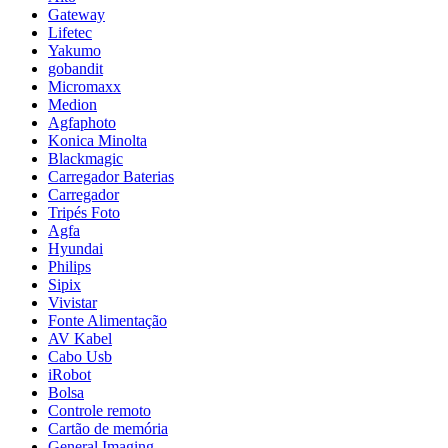
Gateway
Lifetec
Yakumo
gobandit
Micromaxx
Medion
Agfaphoto
Konica Minolta
Blackmagic
Carregador Baterias
Carregador
Tripés Foto
Agfa
Hyundai
Philips
Sipix
Vivistar
Fonte Alimentação
AV Kabel
Cabo Usb
iRobot
Bolsa
Controle remoto
Cartão de memória
General Imaging