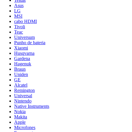
Teldat
Asus
LG
MSI
cabo HDMI
Tivoli
Teac
Universum
Punho de bateria
Xiaomi
Husqvarna
Gardena
Hagenuk
Braun
Uniden
GE
Alcatel
Remington
Universal
Nintendo
Native Instruments
Nokia
Makita
Apple
Microfones