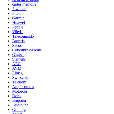
cartes mémoire
Jawbone
Fitbit
Garmin
Huawei
Pebble
Vileda
Telecomando
Batteria
Sacos
Cobertura da lente
Gigaset
Siemens
AEG
AVM
Elmeg
Swissvoice
Telekom
Amplicomms
Motorola
Doro
Emporia
Audioline
Grundig