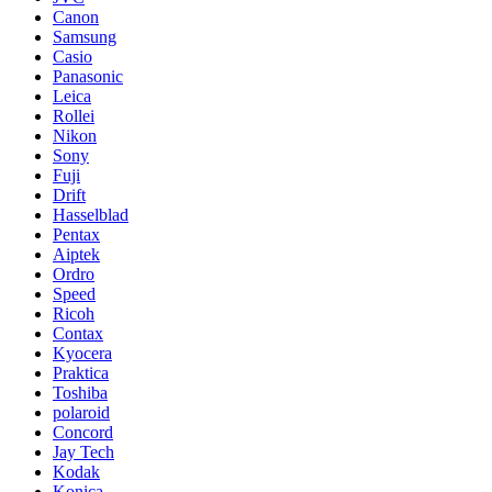
Canon
Samsung
Casio
Panasonic
Leica
Rollei
Nikon
Sony
Fuji
Drift
Hasselblad
Pentax
Aiptek
Ordro
Speed
Ricoh
Contax
Kyocera
Praktica
Toshiba
polaroid
Concord
Jay Tech
Kodak
Konica