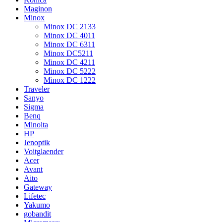
Maginon
Minox
Minox DC 2133
Minox DC 4011
Minox DC 6311
Minox DC5211
Minox DC 4211
Minox DC 5222
Minox DC 1222
Traveler
Sanyo
Sigma
Benq
Minolta
HP
Jenoptik
Voitglaender
Acer
Avant
Aito
Gateway
Lifetec
Yakumo
gobandit