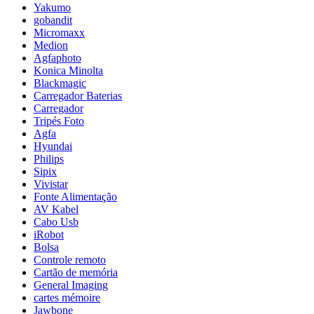
Yakumo
gobandit
Micromaxx
Medion
Agfaphoto
Konica Minolta
Blackmagic
Carregador Baterias
Carregador
Tripés Foto
Agfa
Hyundai
Philips
Sipix
Vivistar
Fonte Alimentação
AV Kabel
Cabo Usb
iRobot
Bolsa
Controle remoto
Cartão de memória
General Imaging
cartes mémoire
Jawbone