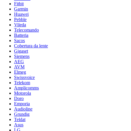
Fitbit
Garmin
Huawei
Pebble
Vileda
Telecomando
Batteria
Sacos
Cobertura da lente
Gigaset
Siemens
AEG
AVM
Elmeg
Swissvoice
Telekom
Amplicomms
Motorola
Doro
Emporia
Audioline
Grundig
Teldat
Asus
LG