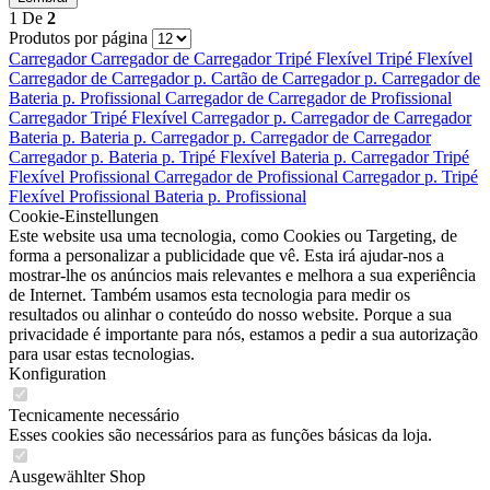
1
De
2
Produtos por página
Carregador
Carregador de
Carregador
Tripé Flexível
Tripé Flexível
Carregador de
Carregador p.
Cartão de
Carregador p.
Carregador de
Bateria p.
Profissional
Carregador de
Carregador de
Profissional
Carregador
Tripé Flexível
Carregador p.
Carregador de
Carregador
Bateria p.
Bateria p.
Carregador p.
Carregador de
Carregador
Carregador p.
Bateria p.
Tripé Flexível
Bateria p.
Carregador
Tripé
Flexível
Profissional
Carregador de
Profissional
Carregador p.
Tripé
Flexível
Profissional
Bateria p.
Profissional
Cookie-Einstellungen
Este website usa uma tecnologia, como Cookies ou Targeting, de
forma a personalizar a publicidade que vê. Esta irá ajudar-nos a
mostrar-lhe os anúncios mais relevantes e melhora a sua experiência
de Internet. Também usamos esta tecnologia para medir os
resultados ou alinhar o conteúdo do nosso website. Porque a sua
privacidade é importante para nós, estamos a pedir a sua autorização
para usar estas tecnologias.
Konfiguration
Tecnicamente necessário
Esses cookies são necessários para as funções básicas da loja.
Ausgewählter Shop