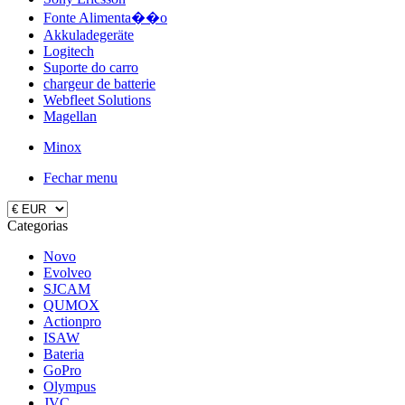
Fonte Alimenta��o
Akkuladegeräte
Logitech
Suporte do carro
chargeur de batterie
Webfleet Solutions
Magellan
Minox
Fechar menu
Categorias
Novo
Evolveo
SJCAM
QUMOX
Actionpro
ISAW
Bateria
GoPro
Olympus
JVC