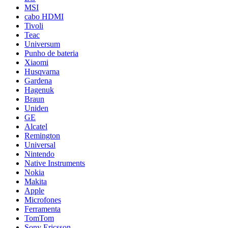
MSI
cabo HDMI
Tivoli
Teac
Universum
Punho de bateria
Xiaomi
Husqvarna
Gardena
Hagenuk
Braun
Uniden
GE
Alcatel
Remington
Universal
Nintendo
Native Instruments
Nokia
Makita
Apple
Microfones
Ferramenta
TomTom
Sony Ericsson