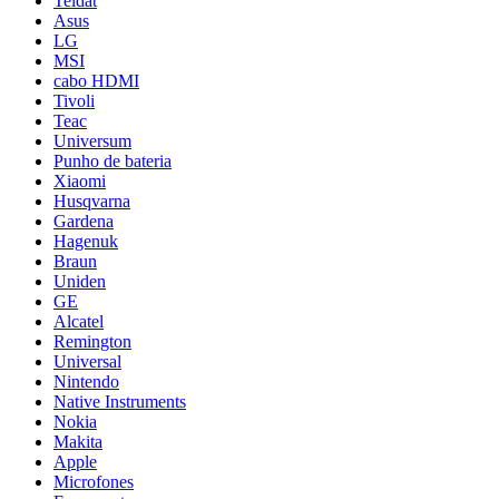
Teldat
Asus
LG
MSI
cabo HDMI
Tivoli
Teac
Universum
Punho de bateria
Xiaomi
Husqvarna
Gardena
Hagenuk
Braun
Uniden
GE
Alcatel
Remington
Universal
Nintendo
Native Instruments
Nokia
Makita
Apple
Microfones