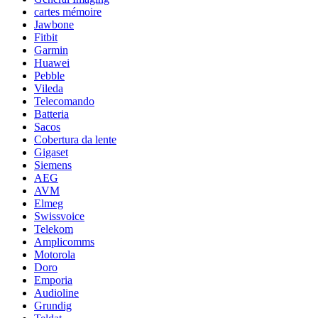
cartes mémoire
Jawbone
Fitbit
Garmin
Huawei
Pebble
Vileda
Telecomando
Batteria
Sacos
Cobertura da lente
Gigaset
Siemens
AEG
AVM
Elmeg
Swissvoice
Telekom
Amplicomms
Motorola
Doro
Emporia
Audioline
Grundig