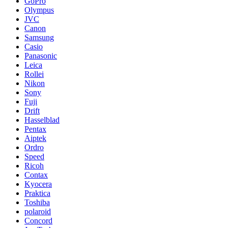
GoPro
Olympus
JVC
Canon
Samsung
Casio
Panasonic
Leica
Rollei
Nikon
Sony
Fuji
Drift
Hasselblad
Pentax
Aiptek
Ordro
Speed
Ricoh
Contax
Kyocera
Praktica
Toshiba
polaroid
Concord