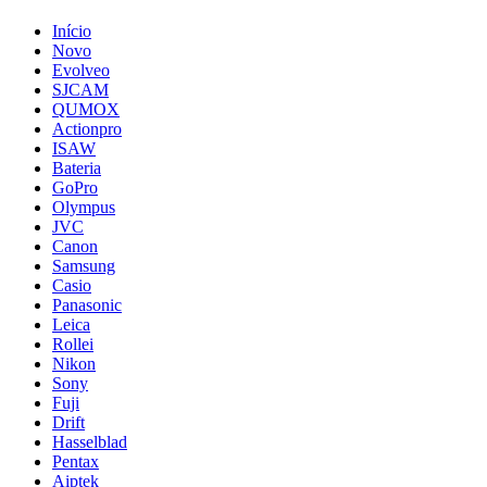
Início
Novo
Evolveo
SJCAM
QUMOX
Actionpro
ISAW
Bateria
GoPro
Olympus
JVC
Canon
Samsung
Casio
Panasonic
Leica
Rollei
Nikon
Sony
Fuji
Drift
Hasselblad
Pentax
Aiptek