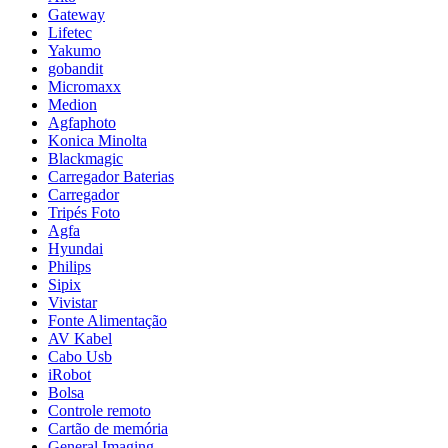
Gateway
Lifetec
Yakumo
gobandit
Micromaxx
Medion
Agfaphoto
Konica Minolta
Blackmagic
Carregador Baterias
Carregador
Tripés Foto
Agfa
Hyundai
Philips
Sipix
Vivistar
Fonte Alimentação
AV Kabel
Cabo Usb
iRobot
Bolsa
Controle remoto
Cartão de memória
General Imaging