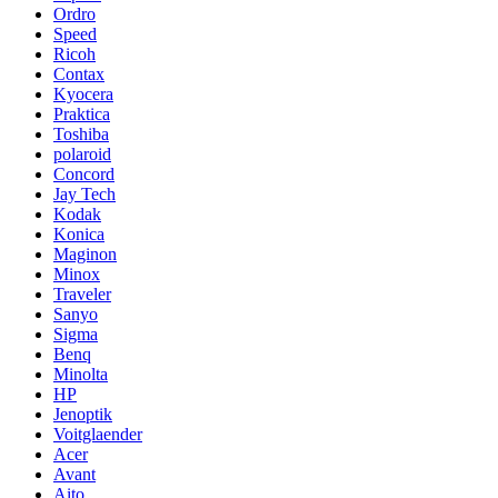
Ordro
Speed
Ricoh
Contax
Kyocera
Praktica
Toshiba
polaroid
Concord
Jay Tech
Kodak
Konica
Maginon
Minox
Traveler
Sanyo
Sigma
Benq
Minolta
HP
Jenoptik
Voitglaender
Acer
Avant
Aito