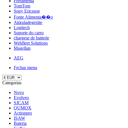
Ferramenta
TomTom
Sony Ericsson
Fonte Alimenta��o
Akkuladegeräte
Logitech
Suporte do carro
chargeur de batterie
Webfleet Solutions
Magellan
AEG
Fechar menu
Categorias
Novo
Evolveo
SJCAM
QUMOX
Actionpro
ISAW
Bateria