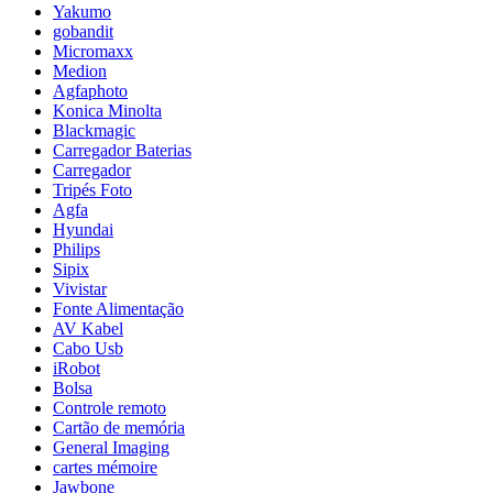
Yakumo
gobandit
Micromaxx
Medion
Agfaphoto
Konica Minolta
Blackmagic
Carregador Baterias
Carregador
Tripés Foto
Agfa
Hyundai
Philips
Sipix
Vivistar
Fonte Alimentação
AV Kabel
Cabo Usb
iRobot
Bolsa
Controle remoto
Cartão de memória
General Imaging
cartes mémoire
Jawbone