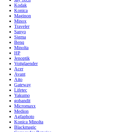
Kodak
Konica
Maginon
Minox
Traveler
Sanyo
Sigma
Benq
Minolta
HP
Jenoptik
Voitglaender
Acer
Avant
Aito
Gateway
Lifetec
Yakumo
gobandit
Micromaxx
Medion
Agfaphoto
Konica Minolta
Blackmagic