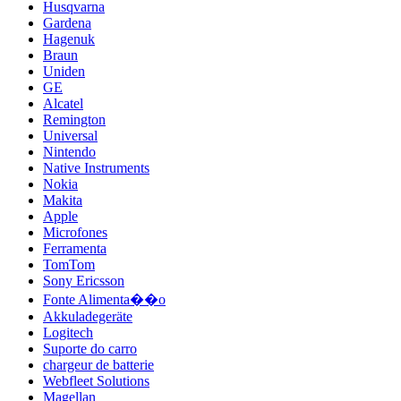
Husqvarna
Gardena
Hagenuk
Braun
Uniden
GE
Alcatel
Remington
Universal
Nintendo
Native Instruments
Nokia
Makita
Apple
Microfones
Ferramenta
TomTom
Sony Ericsson
Fonte Alimenta��o
Akkuladegeräte
Logitech
Suporte do carro
chargeur de batterie
Webfleet Solutions
Magellan