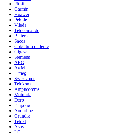
Fitbit
Garmin
Huawei
Pebble
Vileda
Telecomando
Batteria
Sacos
Cobertura da lente
Gigaset
Siemens
AEG
AVM
Elmeg
Swissvoice
Telekom
Amplicomms
Motorola
Doro
Emporia
Audioline
Grundig
Teldat
Asus
LG