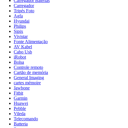
Carregador Baterias
Carregador
Tripés Foto
Agfa
Hyundai
Philips
Sipix
Vivistar
Fonte Alimentação
AV Kabel
Cabo Usb
iRobot
Bolsa
Controle remoto
Cartão de memória
General Imaging
cartes mémoire
Jawbone
Fitbit
Garmin
Huawei
Pebble
Vileda
Telecomando
Batteria