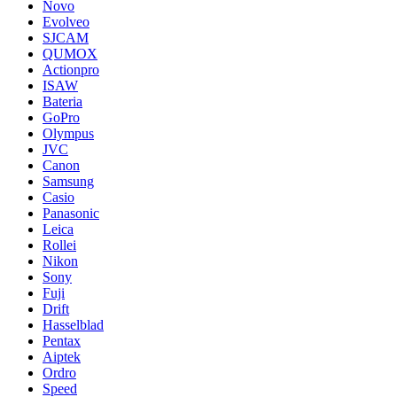
Novo
Evolveo
SJCAM
QUMOX
Actionpro
ISAW
Bateria
GoPro
Olympus
JVC
Canon
Samsung
Casio
Panasonic
Leica
Rollei
Nikon
Sony
Fuji
Drift
Hasselblad
Pentax
Aiptek
Ordro
Speed