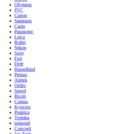
Olympus
JVC
Canon
Samsung
Casio
Panasonic
Leica
Rollei
Nikon
Sony
Fuji
Drift
Hasselblad
Pentax
Aiptek
Ordro
Speed
Ricoh
Contax
Kyocera
Praktica
Toshiba
polaroid
Concord
Jay Tech