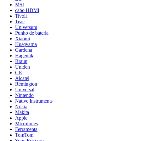
MSI
cabo HDMI
Tivoli
Teac
Universum
Punho de bateria
Xiaomi
Husqvarna
Gardena
Hagenuk
Braun
Uniden
GE
Alcatel
Remington
Universal
Nintendo
Native Instruments
Nokia
Makita
Apple
Microfones
Ferramenta
TomTom
Sony Ericsson