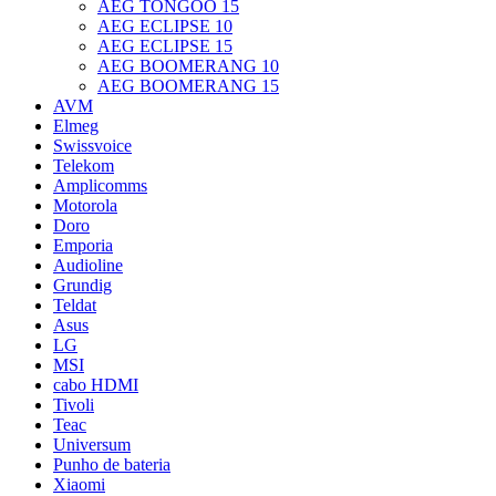
AEG TONGOO 15
AEG ECLIPSE 10
AEG ECLIPSE 15
AEG BOOMERANG 10
AEG BOOMERANG 15
AVM
Elmeg
Swissvoice
Telekom
Amplicomms
Motorola
Doro
Emporia
Audioline
Grundig
Teldat
Asus
LG
MSI
cabo HDMI
Tivoli
Teac
Universum
Punho de bateria
Xiaomi