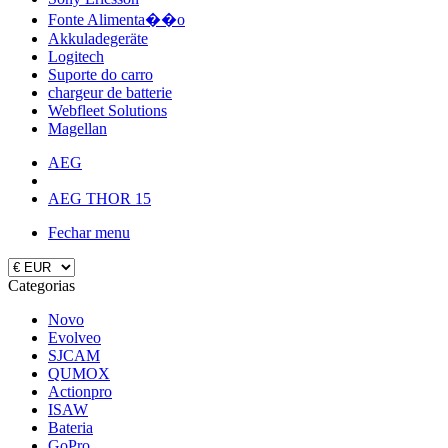
Fonte Alimenta��o
Akkuladegeräte
Logitech
Suporte do carro
chargeur de batterie
Webfleet Solutions
Magellan
AEG
AEG THOR 15
Fechar menu
Categorias
Novo
Evolveo
SJCAM
QUMOX
Actionpro
ISAW
Bateria
GoPro