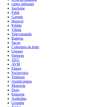
cartes mémoire
Jawbone
Fitbit
Garmin
Huawei
Pebble
Vileda
Telecomando
Batteria
Sacos
Cobertura da lente
Gigaset
Siemens
AEG
AVM
Elmeg
Swissvoice
Telekom
Amplicomms
Motorola
Doro
Emporia
Audioline
Grundig