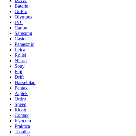
ISAW
Bateria
GoPro
Olympus
JVC
Canon
Samsung
Casio
Panasonic
Leica
Rollei
Nikon
Sony
Fuji
Drift
Hasselblad
Pentax
Aiptek
Ordro
Speed
Ricoh
Contax
Kyocera
Praktica
Toshiba