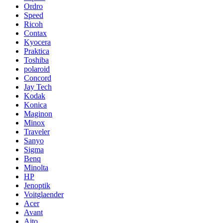
Ordro
Speed
Ricoh
Contax
Kyocera
Praktica
Toshiba
polaroid
Concord
Jay Tech
Kodak
Konica
Maginon
Minox
Traveler
Sanyo
Sigma
Benq
Minolta
HP
Jenoptik
Voitglaender
Acer
Avant
Aito