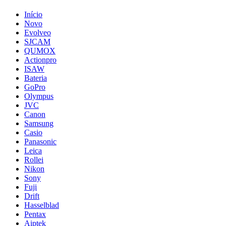
Início
Novo
Evolveo
SJCAM
QUMOX
Actionpro
ISAW
Bateria
GoPro
Olympus
JVC
Canon
Samsung
Casio
Panasonic
Leica
Rollei
Nikon
Sony
Fuji
Drift
Hasselblad
Pentax
Aiptek