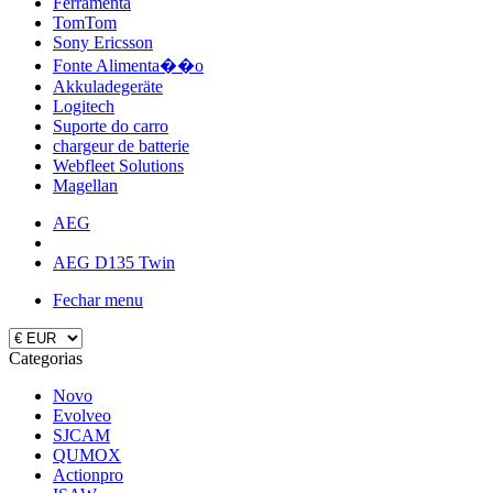
Ferramenta
TomTom
Sony Ericsson
Fonte Alimenta��o
Akkuladegeräte
Logitech
Suporte do carro
chargeur de batterie
Webfleet Solutions
Magellan
AEG
AEG D135 Twin
Fechar menu
Categorias
Novo
Evolveo
SJCAM
QUMOX
Actionpro