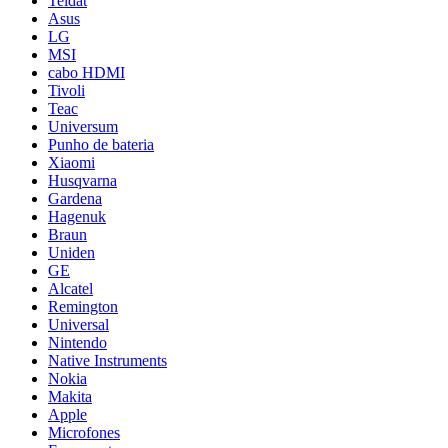
Teldat
Asus
LG
MSI
cabo HDMI
Tivoli
Teac
Universum
Punho de bateria
Xiaomi
Husqvarna
Gardena
Hagenuk
Braun
Uniden
GE
Alcatel
Remington
Universal
Nintendo
Native Instruments
Nokia
Makita
Apple
Microfones