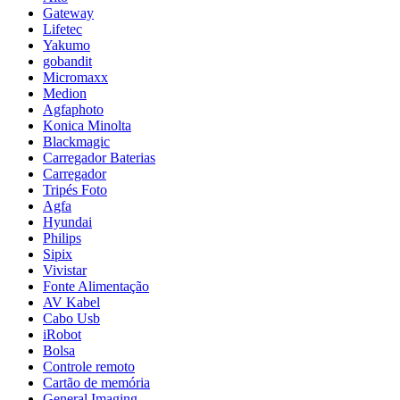
Gateway
Lifetec
Yakumo
gobandit
Micromaxx
Medion
Agfaphoto
Konica Minolta
Blackmagic
Carregador Baterias
Carregador
Tripés Foto
Agfa
Hyundai
Philips
Sipix
Vivistar
Fonte Alimentação
AV Kabel
Cabo Usb
iRobot
Bolsa
Controle remoto
Cartão de memória
General Imaging