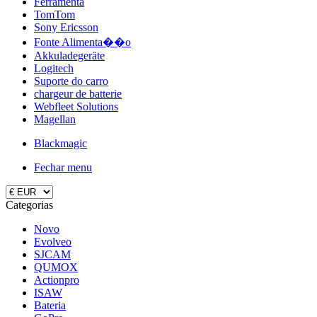
Ferramenta
TomTom
Sony Ericsson
Fonte Alimenta��o
Akkuladegeräte
Logitech
Suporte do carro
chargeur de batterie
Webfleet Solutions
Magellan
Blackmagic
Fechar menu
Categorias
Novo
Evolveo
SJCAM
QUMOX
Actionpro
ISAW
Bateria