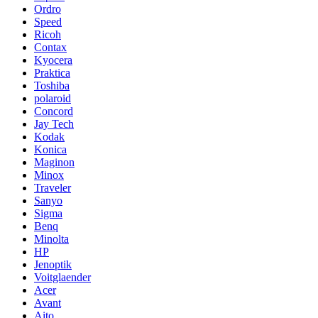
Ordro
Speed
Ricoh
Contax
Kyocera
Praktica
Toshiba
polaroid
Concord
Jay Tech
Kodak
Konica
Maginon
Minox
Traveler
Sanyo
Sigma
Benq
Minolta
HP
Jenoptik
Voitglaender
Acer
Avant
Aito