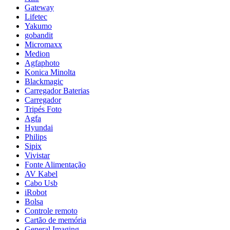
Gateway
Lifetec
Yakumo
gobandit
Micromaxx
Medion
Agfaphoto
Konica Minolta
Blackmagic
Carregador Baterias
Carregador
Tripés Foto
Agfa
Hyundai
Philips
Sipix
Vivistar
Fonte Alimentação
AV Kabel
Cabo Usb
iRobot
Bolsa
Controle remoto
Cartão de memória
General Imaging