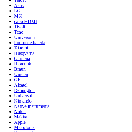
Teldat
Asus
LG
MSI
cabo HDMI
Tivoli
Teac
Universum
Punho de bateria
Xiaomi
Husqvarna
Gardena
Hagenuk
Braun
Uniden
GE
Alcatel
Remington
Universal
Nintendo
Native Instruments
Nokia
Makita
Apple
Microfones