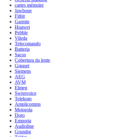
cartes mémoire
Jawbone
Fitbit
Garmin
Huawei
Pebble
Vileda
Telecomando
Batteria
Sacos
Cobertura da lente
Gigaset
Siemens
AEG
AVM
Elmeg
Swissvoice
Telekom
Amplicomms
Motorola
Doro
Emporia
Audioline
Grundig