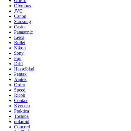
GoPro
Olympus
JVC
Canon
Samsung
Casio
Panasonic
Leica
Rollei
Nikon
Sony
Fuji
Drift
Hasselblad
Pentax
Aiptek
Ordro
Speed
Ricoh
Contax
Kyocera
Praktica
Toshiba
polaroid
Concord