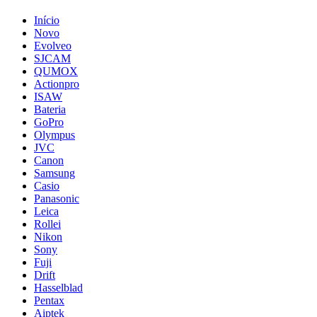
Início
Novo
Evolveo
SJCAM
QUMOX
Actionpro
ISAW
Bateria
GoPro
Olympus
JVC
Canon
Samsung
Casio
Panasonic
Leica
Rollei
Nikon
Sony
Fuji
Drift
Hasselblad
Pentax
Aiptek