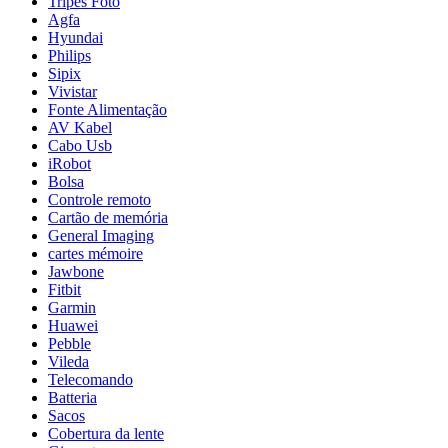
Tripés Foto
Agfa
Hyundai
Philips
Sipix
Vivistar
Fonte Alimentação
AV Kabel
Cabo Usb
iRobot
Bolsa
Controle remoto
Cartão de memória
General Imaging
cartes mémoire
Jawbone
Fitbit
Garmin
Huawei
Pebble
Vileda
Telecomando
Batteria
Sacos
Cobertura da lente