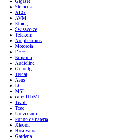
Gigaset
Siemens
AEG
AVM
Elmeg
Swissvoice
Telekom
Amplicomms
Motorola
Doro
Emporia
Audioline
Grundig
Teldat
Asus
LG
MSI
cabo HDMI
Tivoli
Teac
Universum
Punho de bateria
Xiaomi
Husqvarna
Gardena