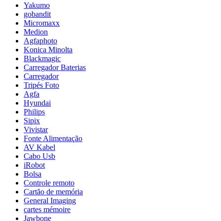
Yakumo
gobandit
Micromaxx
Medion
Agfaphoto
Konica Minolta
Blackmagic
Carregador Baterias
Carregador
Tripés Foto
Agfa
Hyundai
Philips
Sipix
Vivistar
Fonte Alimentação
AV Kabel
Cabo Usb
iRobot
Bolsa
Controle remoto
Cartão de memória
General Imaging
cartes mémoire
Jawbone