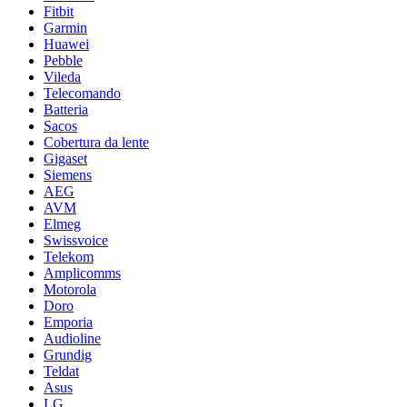
Fitbit
Garmin
Huawei
Pebble
Vileda
Telecomando
Batteria
Sacos
Cobertura da lente
Gigaset
Siemens
AEG
AVM
Elmeg
Swissvoice
Telekom
Amplicomms
Motorola
Doro
Emporia
Audioline
Grundig
Teldat
Asus
LG