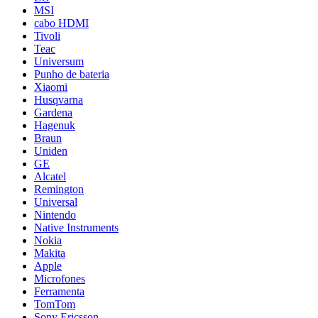
MSI
cabo HDMI
Tivoli
Teac
Universum
Punho de bateria
Xiaomi
Husqvarna
Gardena
Hagenuk
Braun
Uniden
GE
Alcatel
Remington
Universal
Nintendo
Native Instruments
Nokia
Makita
Apple
Microfones
Ferramenta
TomTom
Sony Ericsson