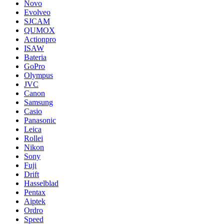
Novo
Evolveo
SJCAM
QUMOX
Actionpro
ISAW
Bateria
GoPro
Olympus
JVC
Canon
Samsung
Casio
Panasonic
Leica
Rollei
Nikon
Sony
Fuji
Drift
Hasselblad
Pentax
Aiptek
Ordro
Speed