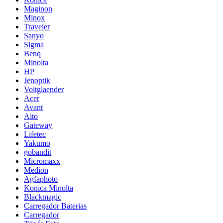
Maginon
Minox
Traveler
Sanyo
Sigma
Benq
Minolta
HP
Jenoptik
Voitglaender
Acer
Avant
Aito
Gateway
Lifetec
Yakumo
gobandit
Micromaxx
Medion
Agfaphoto
Konica Minolta
Blackmagic
Carregador Baterias
Carregador