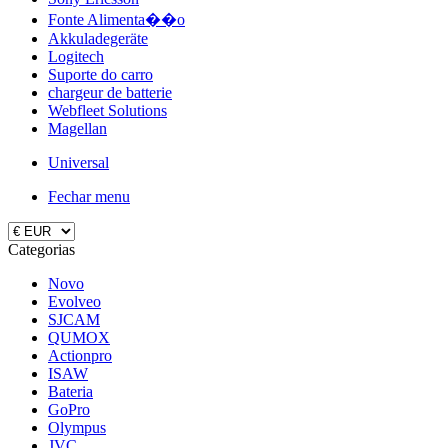
Fonte Alimenta��o
Akkuladegeräte
Logitech
Suporte do carro
chargeur de batterie
Webfleet Solutions
Magellan
Universal
Fechar menu
Categorias
Novo
Evolveo
SJCAM
QUMOX
Actionpro
ISAW
Bateria
GoPro
Olympus
JVC