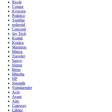
Ricoh
Contax
Kyocera
Praktica
Toshiba
polaroid
Concord
Jay Tech
Kodak
Konica
Maginon
Minox
Traveler
Sanyo
Sigma
Benq
Minolta
HP
Jenoptik
Voitglaender
Acer
Avant
Aito
Gateway
Lifetec