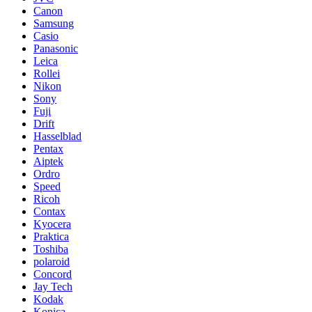
Canon
Samsung
Casio
Panasonic
Leica
Rollei
Nikon
Sony
Fuji
Drift
Hasselblad
Pentax
Aiptek
Ordro
Speed
Ricoh
Contax
Kyocera
Praktica
Toshiba
polaroid
Concord
Jay Tech
Kodak
Konica