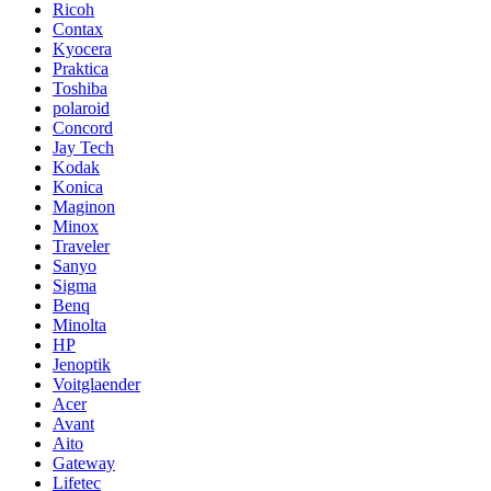
Ricoh
Contax
Kyocera
Praktica
Toshiba
polaroid
Concord
Jay Tech
Kodak
Konica
Maginon
Minox
Traveler
Sanyo
Sigma
Benq
Minolta
HP
Jenoptik
Voitglaender
Acer
Avant
Aito
Gateway
Lifetec