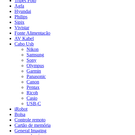
Tripés Foto
Agfa
Hyundai
Philips
Sipix
Vivistar
Fonte Alimentação
AV Kabel
Cabo Usb
Nikon
Samsung
Sony
Olympus
Garmin
Panasonic
Canon
Pentax
Ricoh
Casio
USB-C
iRobot
Bolsa
Controle remoto
Cartão de memória
General Imaging