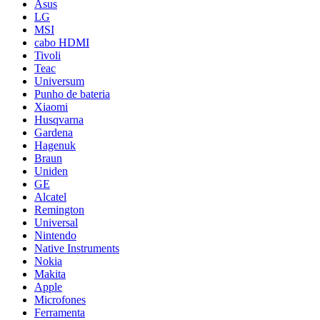
Asus
LG
MSI
cabo HDMI
Tivoli
Teac
Universum
Punho de bateria
Xiaomi
Husqvarna
Gardena
Hagenuk
Braun
Uniden
GE
Alcatel
Remington
Universal
Nintendo
Native Instruments
Nokia
Makita
Apple
Microfones
Ferramenta