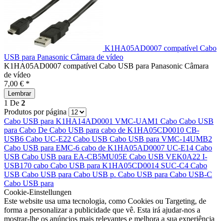
K1HA05AD0007 compatível Cabo
USB para Panasonic Câmara de vídeo
K1HA05AD0007 compatível Cabo USB para Panasonic Câmara
de vídeo
7,00 € *
Lembrar
1
De
2
Produtos por página
Cabo USB para
K1HA14AD0001
VMC-UAM1 Cabo
Cabo USB
para
Cabo De
Cabo USB para
cabo de
K1HA05CD0010
CB-
USB6 Cabo
UC-E22 Cabo USB
Cabo USB para
VMC-14UMB2
Cabo USB para
EMC-6 cabo de
K1HA05AD0007
UC-E14 Cabo
USB
Cabo USB para
EA-CB5MU05E
Cabo USB
VEK0A22
I-
USB170 cabo
Cabo USB para
K1HA05CD0014
SUC-C4 Cabo
USB
Cabo USB para
Cabo USB p.
Cabo USB para
Cabo USB-C
Cabo USB para
Cookie-Einstellungen
Este website usa uma tecnologia, como Cookies ou Targeting, de
forma a personalizar a publicidade que vê. Esta irá ajudar-nos a
mostrar-lhe os anúncios mais relevantes e melhora a sua experiência