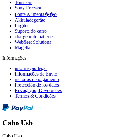
TomTom
Sony Ericsson
Fonte Alimenta��o
Akkuladegeräte
Logitech
Suporte do carro
chargeur de batterie
Webfleet Solutions
Magellan
Informações
informação legal
Informações de Envio
métodos de pagamento
Protección de los datos
Revogação, Devoluções
Termos & Condições
Cabo Usb
Cabo Usb