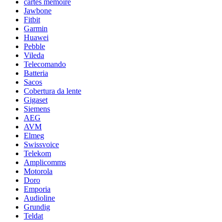
cartes mémoire
Jawbone
Fitbit
Garmin
Huawei
Pebble
Vileda
Telecomando
Batteria
Sacos
Cobertura da lente
Gigaset
Siemens
AEG
AVM
Elmeg
Swissvoice
Telekom
Amplicomms
Motorola
Doro
Emporia
Audioline
Grundig
Teldat