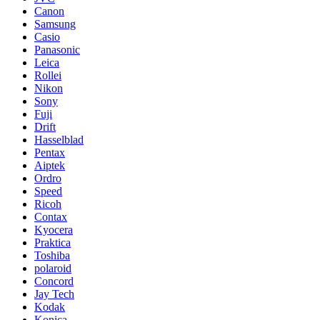
Canon
Samsung
Casio
Panasonic
Leica
Rollei
Nikon
Sony
Fuji
Drift
Hasselblad
Pentax
Aiptek
Ordro
Speed
Ricoh
Contax
Kyocera
Praktica
Toshiba
polaroid
Concord
Jay Tech
Kodak
Konica