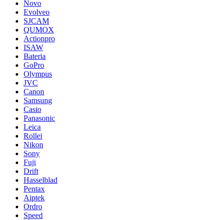
Novo
Evolveo
SJCAM
QUMOX
Actionpro
ISAW
Bateria
GoPro
Olympus
JVC
Canon
Samsung
Casio
Panasonic
Leica
Rollei
Nikon
Sony
Fuji
Drift
Hasselblad
Pentax
Aiptek
Ordro
Speed