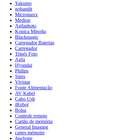
Yakumo
gobandit
Micromaxx
Medion
Agfaphoto
Konica Minolta
Blackmagic
Carregador Baterias
Carregador
Tripés Foto
Agfa
Hyundai
Philips
Sipix
Vivistar
Fonte Alimentação
AV Kabel
Cabo Usb
iRobot
Bolsa
Controle remoto
Cartão de memória
General Imaging
cartes mémoire
Jawbone