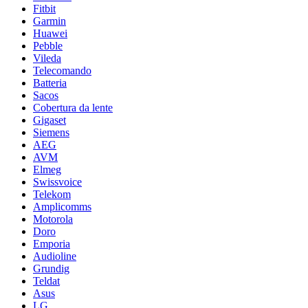
Fitbit
Garmin
Huawei
Pebble
Vileda
Telecomando
Batteria
Sacos
Cobertura da lente
Gigaset
Siemens
AEG
AVM
Elmeg
Swissvoice
Telekom
Amplicomms
Motorola
Doro
Emporia
Audioline
Grundig
Teldat
Asus
LG