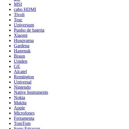
MSI
cabo HDMI
Tivoli
Teac
Universum
Punho de bateria
Xiaomi
Husqvarna
Gardena
Hagenuk
Braun
Uniden
GE
Alcatel
Remington
Universal
Nintendo
Native Instruments
Nokia
Makita
Apple
Microfones
Ferramenta
TomTom
Sony Ericsson