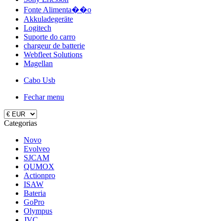
Fonte Alimenta��o
Akkuladegeräte
Logitech
Suporte do carro
chargeur de batterie
Webfleet Solutions
Magellan
Cabo Usb
Fechar menu
Categorias
Novo
Evolveo
SJCAM
QUMOX
Actionpro
ISAW
Bateria
GoPro
Olympus
JVC