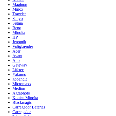
Maginon
Minox
Traveler
Sanyo
Sigma
Benq
Minolta
HP
Jenoptik
Voitglaender
Acer
Avant
Aito
Gateway
Lifetec
Yakumo
gobandit
Micromaxx
Medion
Agfaphoto
Konica Minolta
Blackmagic
Carregador Baterias
Carregador