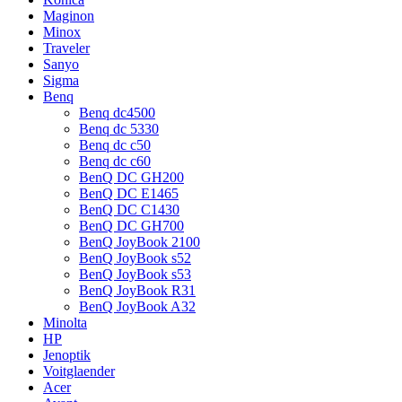
Maginon
Minox
Traveler
Sanyo
Sigma
Benq
Benq dc4500
Benq dc 5330
Benq dc c50
Benq dc c60
BenQ DC GH200
BenQ DC E1465
BenQ DC C1430
BenQ DC GH700
BenQ JoyBook 2100
BenQ JoyBook s52
BenQ JoyBook s53
BenQ JoyBook R31
BenQ JoyBook A32
Minolta
HP
Jenoptik
Voitglaender
Acer