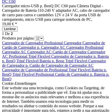
DC C60
Carregador micro-USB p. BenQ DC C60 para Câmera Digital -
Carregador de Bateria 110-240 V adaptador AC, cabo de carregador
de carro para carros e caminhões 12V e 24 V da porta USB de
carregamento, micro USB para carregar notebook de PC,
19,00 € *
Lembrar
1
De
2
Produtos por página
Carregador de
Carregador
Profissional
Carregador
Carregador de
Cartão de
Carregador p.
Carregador AC
Carregador
Profissional
Carregador AC
Carregador AC
Cartão de
Carregador
Carregador
AC
Profissional
Tripé Flexível
Carregador de
Carregador p.
Bateria
p. BenQ
Tripé Flexível
Bateria p. Benq
Tripé Flexível
Carregador
de
Carregador p.
Cartão de
Carregador de
Carregador AC
Carregador de
Carregador de
Profissional
Tripé Flexível
Bateria p.
BenQ
Tripé Flexível
Profissional
Cartão de
Carregador p.
Bateria p.
BenQ
Cookie-Einstellungen
Este website usa uma tecnologia, como Cookies ou Targeting, de
forma a personalizar a publicidade que vê. Esta irá ajudar-nos a
mostrar-lhe os anúncios mais relevantes e melhora a sua experiência
de Internet. Também usamos esta tecnologia para medir os
resultados ou alinhar o conteúdo do nosso website. Porque a sua
privacidade é importante para nós, estamos a pedir a sua autorização