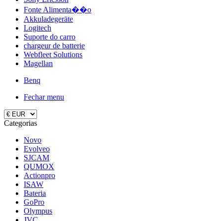
Fonte Alimenta��o
Akkuladegeräte
Logitech
Suporte do carro
chargeur de batterie
Webfleet Solutions
Magellan
Benq
Fechar menu
Categorias
Novo
Evolveo
SJCAM
QUMOX
Actionpro
ISAW
Bateria
GoPro
Olympus
JVC