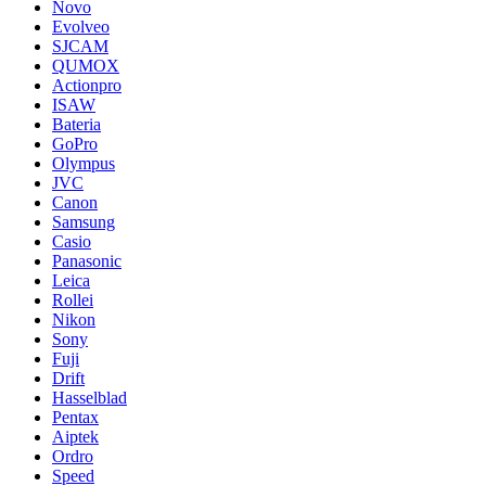
Novo
Evolveo
SJCAM
QUMOX
Actionpro
ISAW
Bateria
GoPro
Olympus
JVC
Canon
Samsung
Casio
Panasonic
Leica
Rollei
Nikon
Sony
Fuji
Drift
Hasselblad
Pentax
Aiptek
Ordro
Speed