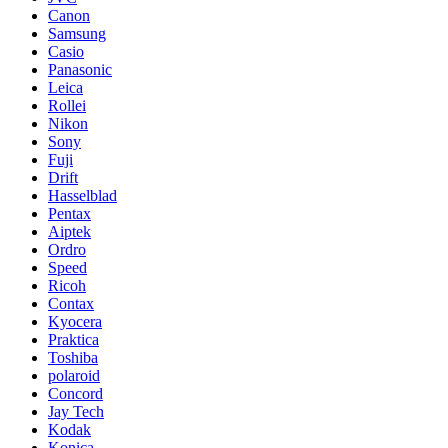
Canon
Samsung
Casio
Panasonic
Leica
Rollei
Nikon
Sony
Fuji
Drift
Hasselblad
Pentax
Aiptek
Ordro
Speed
Ricoh
Contax
Kyocera
Praktica
Toshiba
polaroid
Concord
Jay Tech
Kodak
Konica