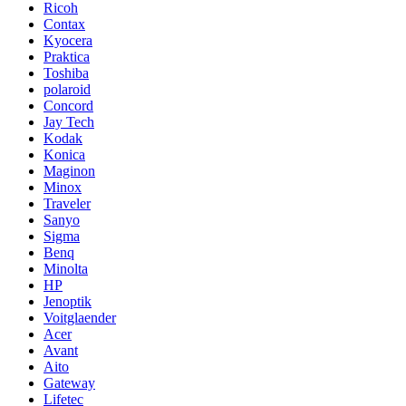
Ricoh
Contax
Kyocera
Praktica
Toshiba
polaroid
Concord
Jay Tech
Kodak
Konica
Maginon
Minox
Traveler
Sanyo
Sigma
Benq
Minolta
HP
Jenoptik
Voitglaender
Acer
Avant
Aito
Gateway
Lifetec