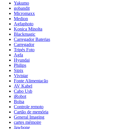
Yakumo
gobandit
Micromaxx
Medion
Agfaphoto
Konica Minolta
Blackmagic
Carregador Baterias
Carregador
Tripés Foto
Agfa
Hyundai
Philips
Sipix
Vivistar
Fonte Alimentação
AV Kabel
Cabo Usb
iRobot
Bolsa
Controle remoto
Cartão de memória
General Imaging
cartes mémoire
Jawbone