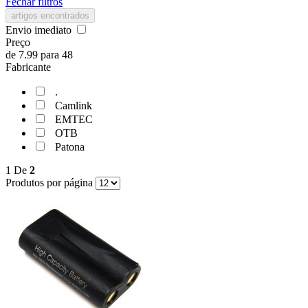
Fechar filtros
artigos encontrados
Envio imediato
Preço
de
7.99
para
48
Fabricante
.
Camlink
EMTEC
OTB
Patona
1
De
2
Produtos por página