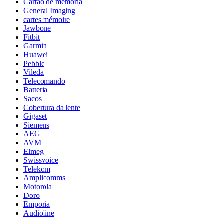
Cartão de memória
General Imaging
cartes mémoire
Jawbone
Fitbit
Garmin
Huawei
Pebble
Vileda
Telecomando
Batteria
Sacos
Cobertura da lente
Gigaset
Siemens
AEG
AVM
Elmeg
Swissvoice
Telekom
Amplicomms
Motorola
Doro
Emporia
Audioline