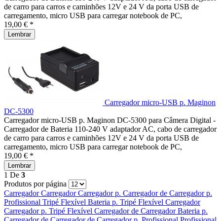
de carro para carros e caminhões 12V e 24 V da porta USB de
carregamento, micro USB para carregar notebook de PC,
19,00 € *
Lembrar
Carregador micro-USB p. Maginon
DC-5300
Carregador micro-USB p. Maginon DC-5300 para Câmera Digital -
Carregador de Bateria 110-240 V adaptador AC, cabo de carregador
de carro para carros e caminhões 12V e 24 V da porta USB de
carregamento, micro USB para carregar notebook de PC,
19,00 € *
Lembrar
1
De
3
Produtos por página
Carregador
Carregador
Carregador p.
Carregador de
Carregador p.
Profissional
Tripé Flexível
Bateria p.
Tripé Flexível
Carregador
Carregador p.
Tripé Flexível
Carregador de
Carregador
Bateria p.
Carregador de
Carregador de
Carregador p.
Profissional
Profissional