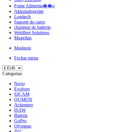
Fonte Alimenta��o
Akkuladegeräte
Logitech
Suporte do carro
chargeur de batterie
Webfleet Solutions
Magellan
Maginon
Fechar menu
Categorias
Novo
Evolveo
SJCAM
QUMOX
Actionpro
ISAW
Bateria
GoPro
Olympus
JVC