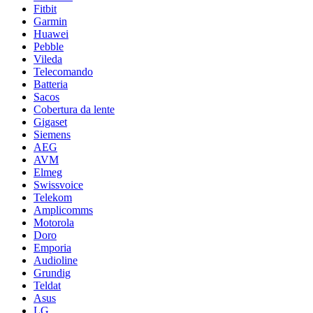
Fitbit
Garmin
Huawei
Pebble
Vileda
Telecomando
Batteria
Sacos
Cobertura da lente
Gigaset
Siemens
AEG
AVM
Elmeg
Swissvoice
Telekom
Amplicomms
Motorola
Doro
Emporia
Audioline
Grundig
Teldat
Asus
LG