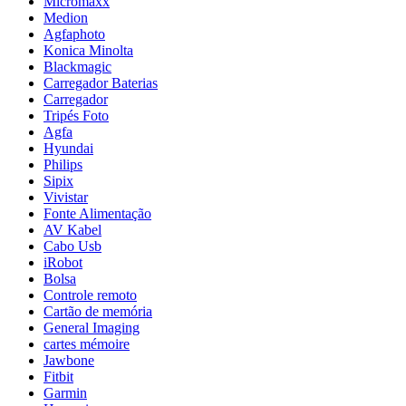
Micromaxx
Medion
Agfaphoto
Konica Minolta
Blackmagic
Carregador Baterias
Carregador
Tripés Foto
Agfa
Hyundai
Philips
Sipix
Vivistar
Fonte Alimentação
AV Kabel
Cabo Usb
iRobot
Bolsa
Controle remoto
Cartão de memória
General Imaging
cartes mémoire
Jawbone
Fitbit
Garmin