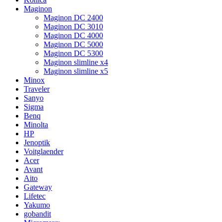
Maginon
Maginon DC 2400
Maginon DC 3010
Maginon DC 4000
Maginon DC 5000
Maginon DC 5300
Maginon slimline x4
Maginon slimline x5
Minox
Traveler
Sanyo
Sigma
Benq
Minolta
HP
Jenoptik
Voitglaender
Acer
Avant
Aito
Gateway
Lifetec
Yakumo
gobandit