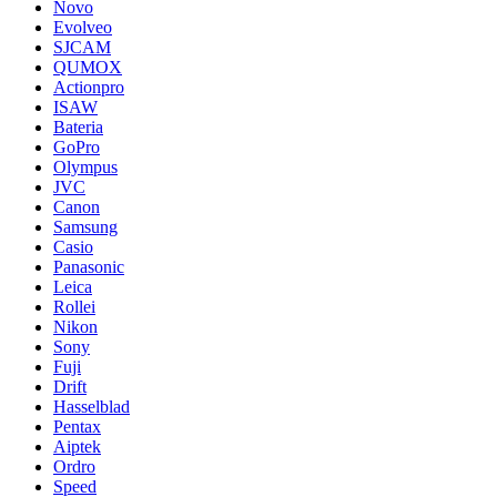
Novo
Evolveo
SJCAM
QUMOX
Actionpro
ISAW
Bateria
GoPro
Olympus
JVC
Canon
Samsung
Casio
Panasonic
Leica
Rollei
Nikon
Sony
Fuji
Drift
Hasselblad
Pentax
Aiptek
Ordro
Speed