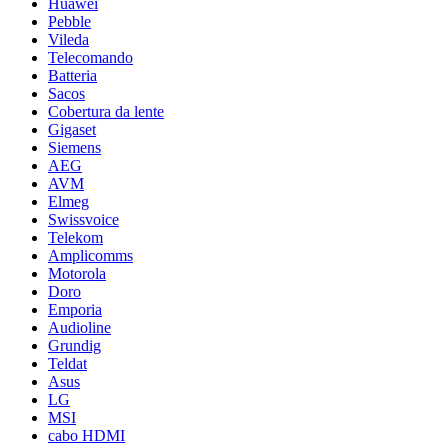
Huawei
Pebble
Vileda
Telecomando
Batteria
Sacos
Cobertura da lente
Gigaset
Siemens
AEG
AVM
Elmeg
Swissvoice
Telekom
Amplicomms
Motorola
Doro
Emporia
Audioline
Grundig
Teldat
Asus
LG
MSI
cabo HDMI