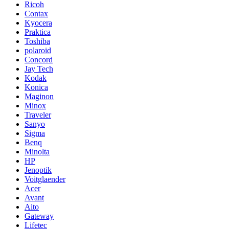
Ricoh
Contax
Kyocera
Praktica
Toshiba
polaroid
Concord
Jay Tech
Kodak
Konica
Maginon
Minox
Traveler
Sanyo
Sigma
Benq
Minolta
HP
Jenoptik
Voitglaender
Acer
Avant
Aito
Gateway
Lifetec