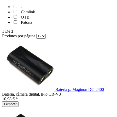
.
Camlink
OTB
Patona
1
De
3
Produtos por página
Bateria p. Maginon DC-2400
Bateria, câmera digital, li-io CR-V3
10,98 € *
Lembrar