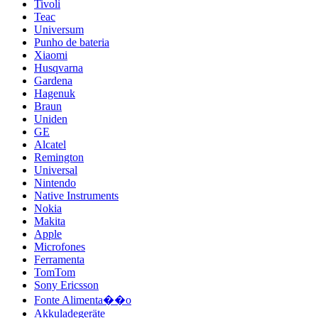
Tivoli
Teac
Universum
Punho de bateria
Xiaomi
Husqvarna
Gardena
Hagenuk
Braun
Uniden
GE
Alcatel
Remington
Universal
Nintendo
Native Instruments
Nokia
Makita
Apple
Microfones
Ferramenta
TomTom
Sony Ericsson
Fonte Alimenta��o
Akkuladegeräte