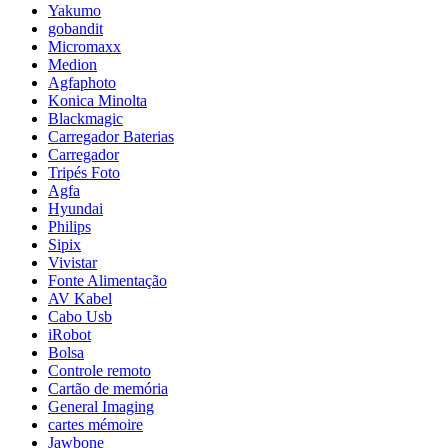
Yakumo
gobandit
Micromaxx
Medion
Agfaphoto
Konica Minolta
Blackmagic
Carregador Baterias
Carregador
Tripés Foto
Agfa
Hyundai
Philips
Sipix
Vivistar
Fonte Alimentação
AV Kabel
Cabo Usb
iRobot
Bolsa
Controle remoto
Cartão de memória
General Imaging
cartes mémoire
Jawbone