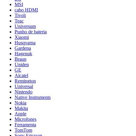
MSI
cabo HDMI
Tivoli
Teac
Universum
Punho de bateria
Xiaomi
Husqvarna
Gardena
Hagenuk
Braun
Uniden
GE
Alcatel
Remington
Universal
Nintendo
Native Instruments
Nokia
Makita
Apple
Microfones
Ferramenta
TomTom
Sony Ericsson