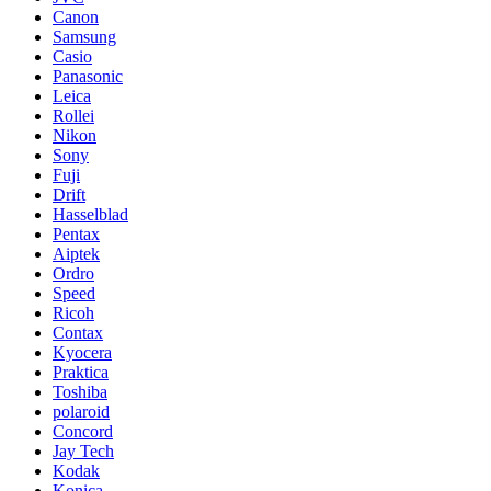
Canon
Samsung
Casio
Panasonic
Leica
Rollei
Nikon
Sony
Fuji
Drift
Hasselblad
Pentax
Aiptek
Ordro
Speed
Ricoh
Contax
Kyocera
Praktica
Toshiba
polaroid
Concord
Jay Tech
Kodak
Konica