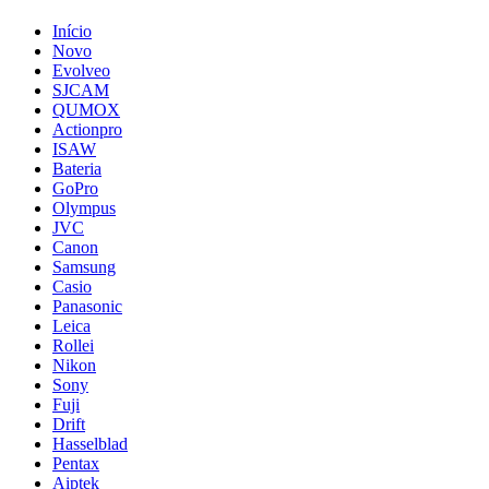
Início
Novo
Evolveo
SJCAM
QUMOX
Actionpro
ISAW
Bateria
GoPro
Olympus
JVC
Canon
Samsung
Casio
Panasonic
Leica
Rollei
Nikon
Sony
Fuji
Drift
Hasselblad
Pentax
Aiptek