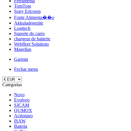
Ferramenta
TomTom
Sony Ericsson
Fonte Alimenta��o
Akkuladegeräte
Logitech
Suporte do carro
chargeur de batterie
Webfleet Solutions
Magellan
Garmin
Fechar menu
Categorias
Novo
Evolveo
SJCAM
QUMOX
Actionpro
ISAW
Bateria