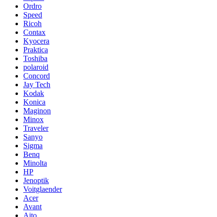
Ordro
Speed
Ricoh
Contax
Kyocera
Praktica
Toshiba
polaroid
Concord
Jay Tech
Kodak
Konica
Maginon
Minox
Traveler
Sanyo
Sigma
Benq
Minolta
HP
Jenoptik
Voitglaender
Acer
Avant
Aito