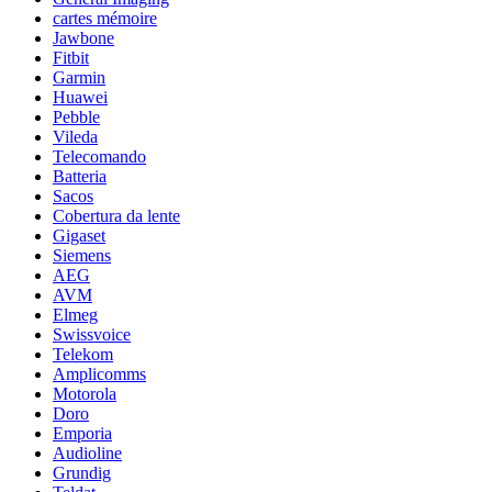
cartes mémoire
Jawbone
Fitbit
Garmin
Huawei
Pebble
Vileda
Telecomando
Batteria
Sacos
Cobertura da lente
Gigaset
Siemens
AEG
AVM
Elmeg
Swissvoice
Telekom
Amplicomms
Motorola
Doro
Emporia
Audioline
Grundig