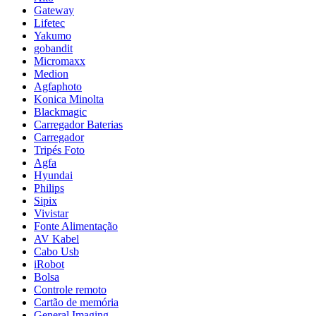
Gateway
Lifetec
Yakumo
gobandit
Micromaxx
Medion
Agfaphoto
Konica Minolta
Blackmagic
Carregador Baterias
Carregador
Tripés Foto
Agfa
Hyundai
Philips
Sipix
Vivistar
Fonte Alimentação
AV Kabel
Cabo Usb
iRobot
Bolsa
Controle remoto
Cartão de memória
General Imaging