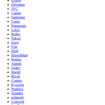
GoPro
Olympus
JVC
Canon
Samsung
Casio
Panasonic
Leica
Rollei
Nikon
Sony
Fuji
Drift
Hasselblad
Pentax
Aiptek
Ordro
Speed
Ricoh
Contax
Kyocera
Praktica
Toshiba
polaroid
Concord