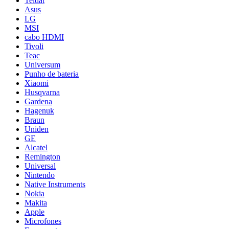
Teldat
Asus
LG
MSI
cabo HDMI
Tivoli
Teac
Universum
Punho de bateria
Xiaomi
Husqvarna
Gardena
Hagenuk
Braun
Uniden
GE
Alcatel
Remington
Universal
Nintendo
Native Instruments
Nokia
Makita
Apple
Microfones