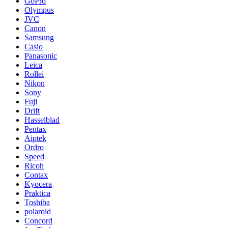
GoPro
Olympus
JVC
Canon
Samsung
Casio
Panasonic
Leica
Rollei
Nikon
Sony
Fuji
Drift
Hasselblad
Pentax
Aiptek
Ordro
Speed
Ricoh
Contax
Kyocera
Praktica
Toshiba
polaroid
Concord