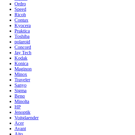
Ordro
Speed
Ricoh
Contax
Kyocera
Praktica
Toshiba
polaroid
Concord
Jay Tech
Kodak
Konica
Maginon
Minox
Traveler
Sanyo
Sigma
Benq
Minolta
HP
Jenoptik
Voitglaender
Acer
Avant
Aito