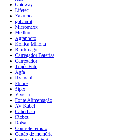
Gateway
Lifetec
Yakumo
gobandit
Micromaxx
Medion
Agfaphoto
Konica Minolta
Blackmagic
Carregador Baterias
Carregador
Tripés Foto
Agfa
Hyundai
Philips
Sipix
Vivistar
Fonte Alimentação
AV Kabel
Cabo Usb
iRobot
Bolsa
Controle remoto
Cartão de memória
General Imaging