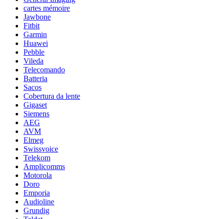
cartes mémoire
Jawbone
Fitbit
Garmin
Huawei
Pebble
Vileda
Telecomando
Batteria
Sacos
Cobertura da lente
Gigaset
Siemens
AEG
AVM
Elmeg
Swissvoice
Telekom
Amplicomms
Motorola
Doro
Emporia
Audioline
Grundig