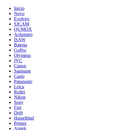
Início
Novo
Evolveo
SJCAM
QUMOX
Actionpro
ISAW
Bateria
GoPro
Olympus
JVC
Canon
Samsung
Casio
Panasonic
Leica
Rollei
Nikon
Sony
Fuji
Drift
Hasselblad
Pentax
Aiptek