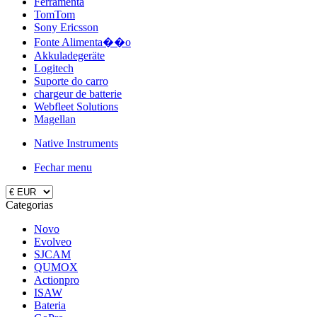
Ferramenta
TomTom
Sony Ericsson
Fonte Alimenta��o
Akkuladegeräte
Logitech
Suporte do carro
chargeur de batterie
Webfleet Solutions
Magellan
Native Instruments
Fechar menu
Categorias
Novo
Evolveo
SJCAM
QUMOX
Actionpro
ISAW
Bateria