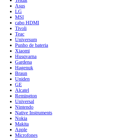
Teldat
Asus
LG
MSI
cabo HDMI
Tivoli
Teac
Universum
Punho de bateria
Xiaomi
Husqvarna
Gardena
Hagenuk
Braun
Uniden
GE
Alcatel
Remington
Universal
Nintendo
Native Instruments
Nokia
Makita
Apple
Microfones