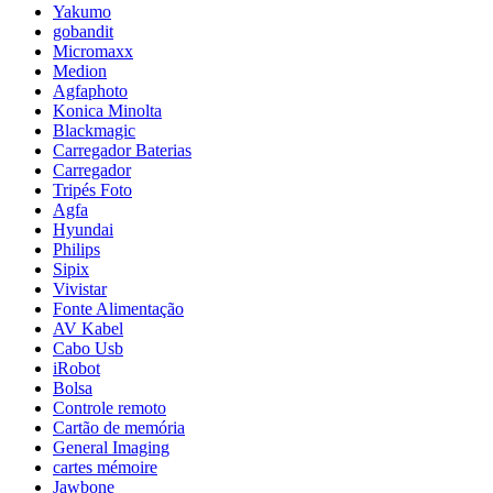
Yakumo
gobandit
Micromaxx
Medion
Agfaphoto
Konica Minolta
Blackmagic
Carregador Baterias
Carregador
Tripés Foto
Agfa
Hyundai
Philips
Sipix
Vivistar
Fonte Alimentação
AV Kabel
Cabo Usb
iRobot
Bolsa
Controle remoto
Cartão de memória
General Imaging
cartes mémoire
Jawbone