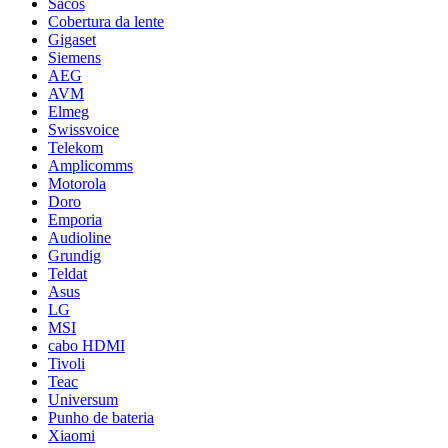
Sacos
Cobertura da lente
Gigaset
Siemens
AEG
AVM
Elmeg
Swissvoice
Telekom
Amplicomms
Motorola
Doro
Emporia
Audioline
Grundig
Teldat
Asus
LG
MSI
cabo HDMI
Tivoli
Teac
Universum
Punho de bateria
Xiaomi