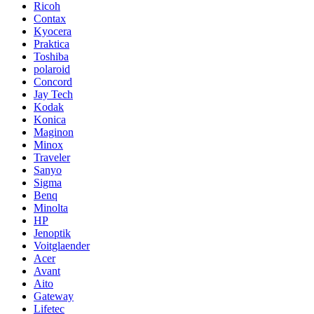
Ricoh
Contax
Kyocera
Praktica
Toshiba
polaroid
Concord
Jay Tech
Kodak
Konica
Maginon
Minox
Traveler
Sanyo
Sigma
Benq
Minolta
HP
Jenoptik
Voitglaender
Acer
Avant
Aito
Gateway
Lifetec