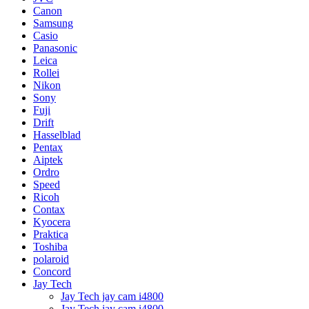
Canon
Samsung
Casio
Panasonic
Leica
Rollei
Nikon
Sony
Fuji
Drift
Hasselblad
Pentax
Aiptek
Ordro
Speed
Ricoh
Contax
Kyocera
Praktica
Toshiba
polaroid
Concord
Jay Tech
Jay Tech jay cam i4800
Jay Tech jay cam i4800