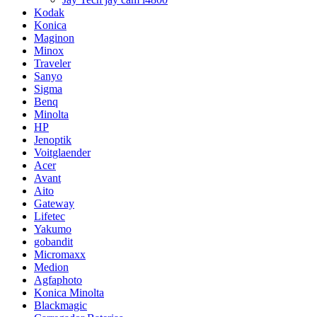
Kodak
Konica
Maginon
Minox
Traveler
Sanyo
Sigma
Benq
Minolta
HP
Jenoptik
Voitglaender
Acer
Avant
Aito
Gateway
Lifetec
Yakumo
gobandit
Micromaxx
Medion
Agfaphoto
Konica Minolta
Blackmagic