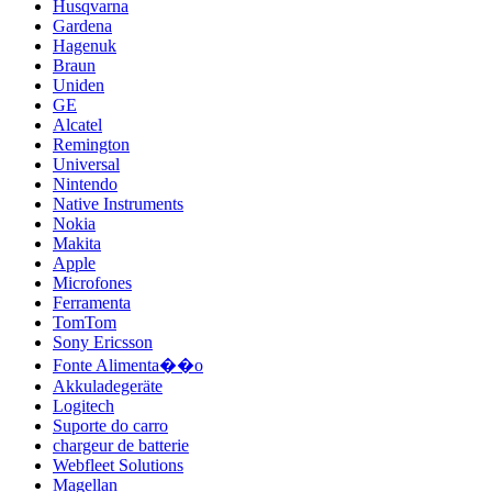
Husqvarna
Gardena
Hagenuk
Braun
Uniden
GE
Alcatel
Remington
Universal
Nintendo
Native Instruments
Nokia
Makita
Apple
Microfones
Ferramenta
TomTom
Sony Ericsson
Fonte Alimenta��o
Akkuladegeräte
Logitech
Suporte do carro
chargeur de batterie
Webfleet Solutions
Magellan