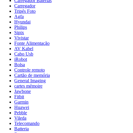
Carregador Baterias
Carregador
Tripés Foto
Agfa
Hyundai
Philips
Sipix
Vivistar
Fonte Alimentação
AV Kabel
Cabo Usb
iRobot
Bolsa
Controle remoto
Cartão de memória
General Imaging
cartes mémoire
Jawbone
Fitbit
Garmin
Huawei
Pebble
Vileda
Telecomando
Batteria