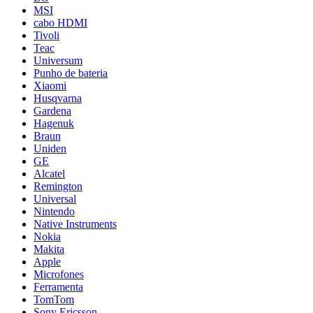
MSI
cabo HDMI
Tivoli
Teac
Universum
Punho de bateria
Xiaomi
Husqvarna
Gardena
Hagenuk
Braun
Uniden
GE
Alcatel
Remington
Universal
Nintendo
Native Instruments
Nokia
Makita
Apple
Microfones
Ferramenta
TomTom
Sony Ericsson