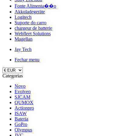
Fonte Alimenta��o
Akkuladegeräte
Logitech
Suporte do carro
chargeur de batterie
Webfleet Solutions
Magellan
Jay Tech
Fechar menu
Categorias
Novo
Evolveo
SJCAM
QUMOX
Actionpro
ISAW
Bateria
GoPro
Olympus
JVC