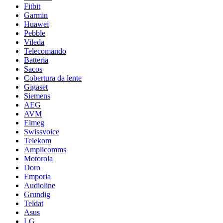
Fitbit
Garmin
Huawei
Pebble
Vileda
Telecomando
Batteria
Sacos
Cobertura da lente
Gigaset
Siemens
AEG
AVM
Elmeg
Swissvoice
Telekom
Amplicomms
Motorola
Doro
Emporia
Audioline
Grundig
Teldat
Asus
LG