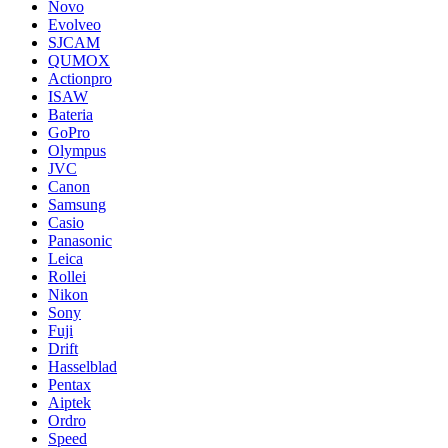
Novo
Evolveo
SJCAM
QUMOX
Actionpro
ISAW
Bateria
GoPro
Olympus
JVC
Canon
Samsung
Casio
Panasonic
Leica
Rollei
Nikon
Sony
Fuji
Drift
Hasselblad
Pentax
Aiptek
Ordro
Speed