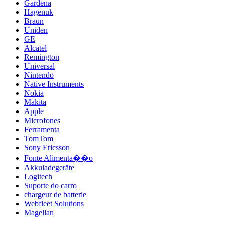
Gardena
Hagenuk
Braun
Uniden
GE
Alcatel
Remington
Universal
Nintendo
Native Instruments
Nokia
Makita
Apple
Microfones
Ferramenta
TomTom
Sony Ericsson
Fonte Alimenta��o
Akkuladegeräte
Logitech
Suporte do carro
chargeur de batterie
Webfleet Solutions
Magellan