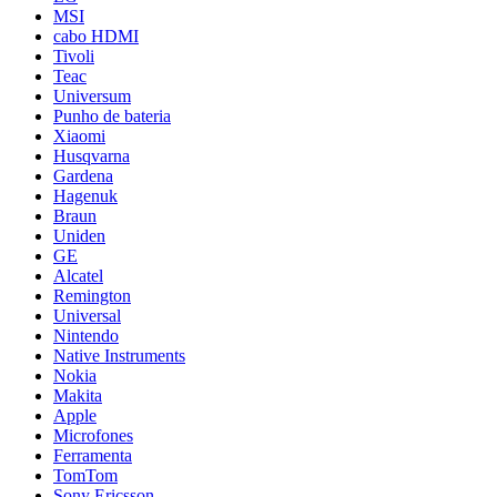
MSI
cabo HDMI
Tivoli
Teac
Universum
Punho de bateria
Xiaomi
Husqvarna
Gardena
Hagenuk
Braun
Uniden
GE
Alcatel
Remington
Universal
Nintendo
Native Instruments
Nokia
Makita
Apple
Microfones
Ferramenta
TomTom
Sony Ericsson