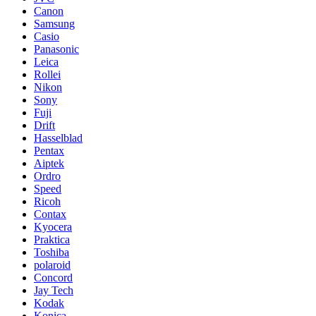
Canon
Samsung
Casio
Panasonic
Leica
Rollei
Nikon
Sony
Fuji
Drift
Hasselblad
Pentax
Aiptek
Ordro
Speed
Ricoh
Contax
Kyocera
Praktica
Toshiba
polaroid
Concord
Jay Tech
Kodak
Konica