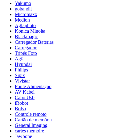
Yakumo
gobandit
Micromaxx
Medion
Agfaphoto
Konica Minolta
Blackmagic
Carregador Baterias
Carregador
Tripés Foto
Agfa
Hyundai
Philips
Sipix
Vivistar
Fonte Alimentação
AV Kabel
Cabo Usb
iRobot
Bolsa
Controle remoto
Cartão de memória
General Imaging
cartes mémoire
Jawbone