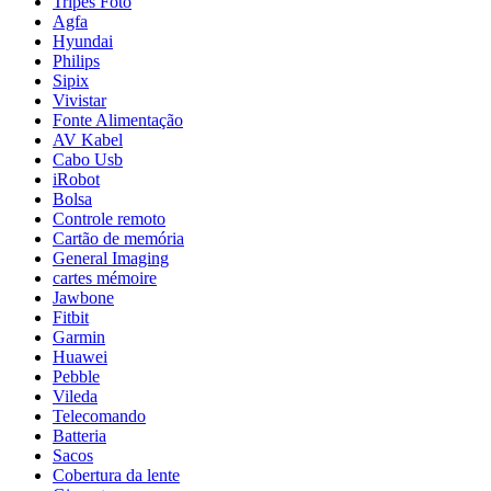
Tripés Foto
Agfa
Hyundai
Philips
Sipix
Vivistar
Fonte Alimentação
AV Kabel
Cabo Usb
iRobot
Bolsa
Controle remoto
Cartão de memória
General Imaging
cartes mémoire
Jawbone
Fitbit
Garmin
Huawei
Pebble
Vileda
Telecomando
Batteria
Sacos
Cobertura da lente