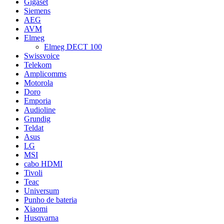
Gigaset
Siemens
AEG
AVM
Elmeg
Elmeg DECT 100
Swissvoice
Telekom
Amplicomms
Motorola
Doro
Emporia
Audioline
Grundig
Teldat
Asus
LG
MSI
cabo HDMI
Tivoli
Teac
Universum
Punho de bateria
Xiaomi
Husqvarna