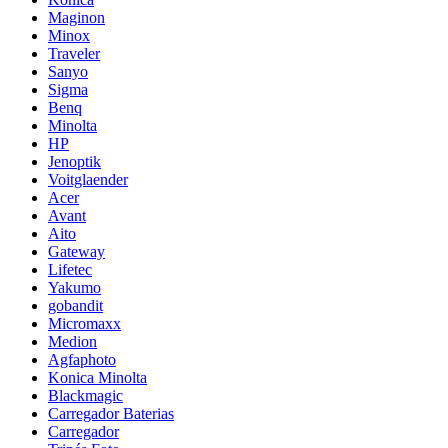
Maginon
Minox
Traveler
Sanyo
Sigma
Benq
Minolta
HP
Jenoptik
Voitglaender
Acer
Avant
Aito
Gateway
Lifetec
Yakumo
gobandit
Micromaxx
Medion
Agfaphoto
Konica Minolta
Blackmagic
Carregador Baterias
Carregador