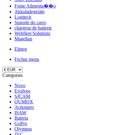
Fonte Alimenta��o
Akkuladegeräte
Logitech
Suporte do carro
chargeur de batterie
Webfleet Solutions
Magellan
Elmeg
Fechar menu
Categorias
Novo
Evolveo
SJCAM
QUMOX
Actionpro
ISAW
Bateria
GoPro
Olympus
JVC