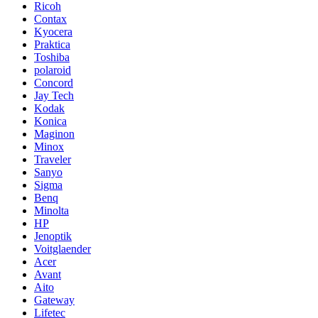
Ricoh
Contax
Kyocera
Praktica
Toshiba
polaroid
Concord
Jay Tech
Kodak
Konica
Maginon
Minox
Traveler
Sanyo
Sigma
Benq
Minolta
HP
Jenoptik
Voitglaender
Acer
Avant
Aito
Gateway
Lifetec