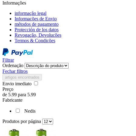
Informações
informação legal
Informações de Envio
métodos de pagamento
Protección de los datos
Revogação, Devoluções
Termos & Condições
Filtrar
Ordenação
Fechar filtros
artigos encontrados
Envio imediato
Preço
de
5.99
para
5.99
Fabricante
Nedis
Produtos por página