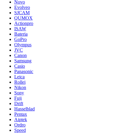
Novo
Evolveo
SJCAM
QUMOX
Actionpro
ISAW
Bateria
GoPro
Olympus
JVC
Canon
Samsung
Casio
Panasonic
Leica
Rollei
Nikon
Sony
Fuji
Drift
Hasselblad
Pentax
Aiptek
Ordro
Speed