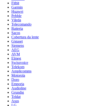
Fitbit
Garmin
Huawei
Pebble
Vileda
Telecomando
Batteria
Sacos
Cobertura da lente
Gigaset
Siemens
AEG
AVM
Elmeg
Swissvoice
Telekom
Amplicomms
Motorola
Doro
Emporia
Audioline
Grundig
Teldat
Asus
LG