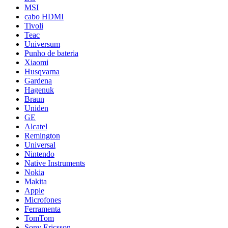
MSI
cabo HDMI
Tivoli
Teac
Universum
Punho de bateria
Xiaomi
Husqvarna
Gardena
Hagenuk
Braun
Uniden
GE
Alcatel
Remington
Universal
Nintendo
Native Instruments
Nokia
Makita
Apple
Microfones
Ferramenta
TomTom
Sony Ericsson