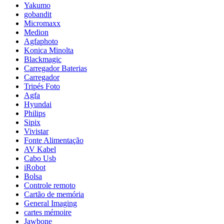
Yakumo
gobandit
Micromaxx
Medion
Agfaphoto
Konica Minolta
Blackmagic
Carregador Baterias
Carregador
Tripés Foto
Agfa
Hyundai
Philips
Sipix
Vivistar
Fonte Alimentação
AV Kabel
Cabo Usb
iRobot
Bolsa
Controle remoto
Cartão de memória
General Imaging
cartes mémoire
Jawbone