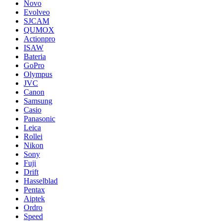
Novo
Evolveo
SJCAM
QUMOX
Actionpro
ISAW
Bateria
GoPro
Olympus
JVC
Canon
Samsung
Casio
Panasonic
Leica
Rollei
Nikon
Sony
Fuji
Drift
Hasselblad
Pentax
Aiptek
Ordro
Speed