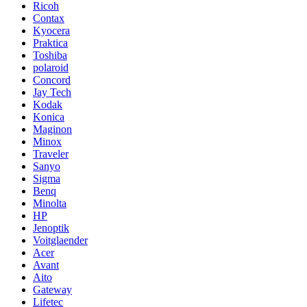
Ricoh
Contax
Kyocera
Praktica
Toshiba
polaroid
Concord
Jay Tech
Kodak
Konica
Maginon
Minox
Traveler
Sanyo
Sigma
Benq
Minolta
HP
Jenoptik
Voitglaender
Acer
Avant
Aito
Gateway
Lifetec