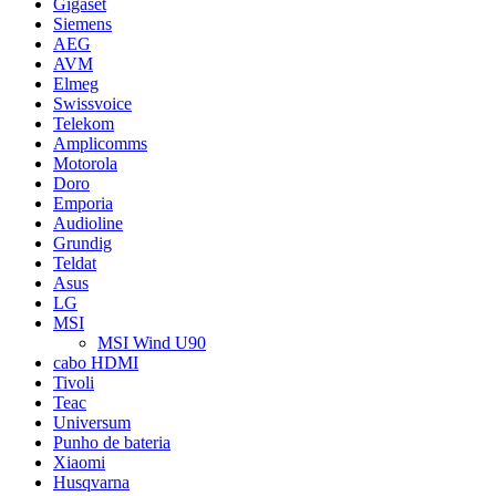
Gigaset
Siemens
AEG
AVM
Elmeg
Swissvoice
Telekom
Amplicomms
Motorola
Doro
Emporia
Audioline
Grundig
Teldat
Asus
LG
MSI
MSI Wind U90
cabo HDMI
Tivoli
Teac
Universum
Punho de bateria
Xiaomi
Husqvarna