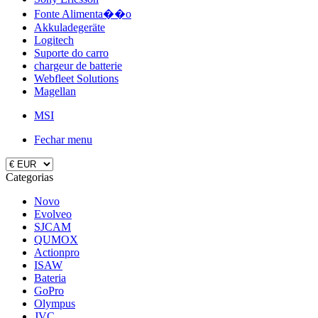
Fonte Alimenta��o
Akkuladegeräte
Logitech
Suporte do carro
chargeur de batterie
Webfleet Solutions
Magellan
MSI
Fechar menu
Categorias
Novo
Evolveo
SJCAM
QUMOX
Actionpro
ISAW
Bateria
GoPro
Olympus
JVC