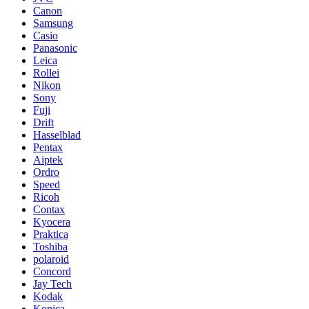
Canon
Samsung
Casio
Panasonic
Leica
Rollei
Nikon
Sony
Fuji
Drift
Hasselblad
Pentax
Aiptek
Ordro
Speed
Ricoh
Contax
Kyocera
Praktica
Toshiba
polaroid
Concord
Jay Tech
Kodak
Konica