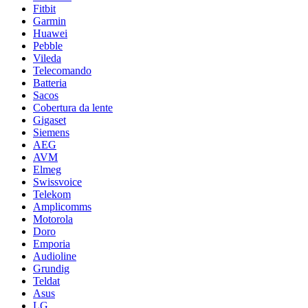
Fitbit
Garmin
Huawei
Pebble
Vileda
Telecomando
Batteria
Sacos
Cobertura da lente
Gigaset
Siemens
AEG
AVM
Elmeg
Swissvoice
Telekom
Amplicomms
Motorola
Doro
Emporia
Audioline
Grundig
Teldat
Asus
LG