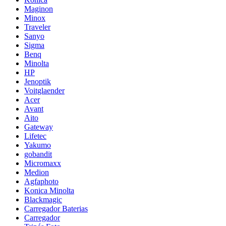
Maginon
Minox
Traveler
Sanyo
Sigma
Benq
Minolta
HP
Jenoptik
Voitglaender
Acer
Avant
Aito
Gateway
Lifetec
Yakumo
gobandit
Micromaxx
Medion
Agfaphoto
Konica Minolta
Blackmagic
Carregador Baterias
Carregador