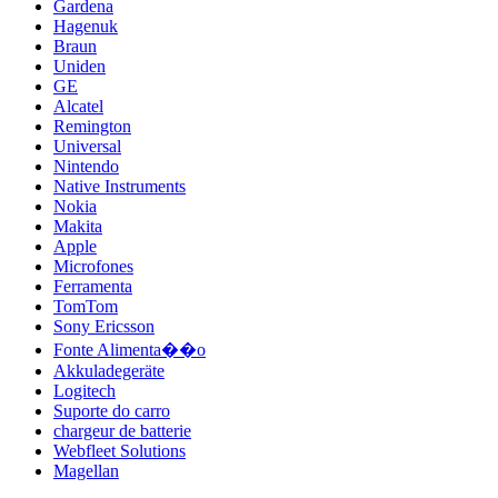
Gardena
Hagenuk
Braun
Uniden
GE
Alcatel
Remington
Universal
Nintendo
Native Instruments
Nokia
Makita
Apple
Microfones
Ferramenta
TomTom
Sony Ericsson
Fonte Alimenta��o
Akkuladegeräte
Logitech
Suporte do carro
chargeur de batterie
Webfleet Solutions
Magellan