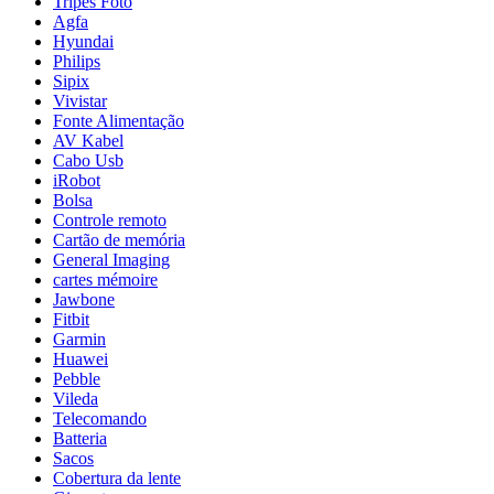
Tripés Foto
Agfa
Hyundai
Philips
Sipix
Vivistar
Fonte Alimentação
AV Kabel
Cabo Usb
iRobot
Bolsa
Controle remoto
Cartão de memória
General Imaging
cartes mémoire
Jawbone
Fitbit
Garmin
Huawei
Pebble
Vileda
Telecomando
Batteria
Sacos
Cobertura da lente