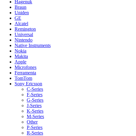
Hagenuk
Braun
Uniden
GE
Alcatel
Remington
Universal
Nintendo
Native Instruments
Nokia
Makita
Apple
Microfones
Ferramenta
TomTom
Sony Ericsson
C-Series
F-Series
G-Series
J-Series
K-Series
M-Series
Other
P-Series
R-Series