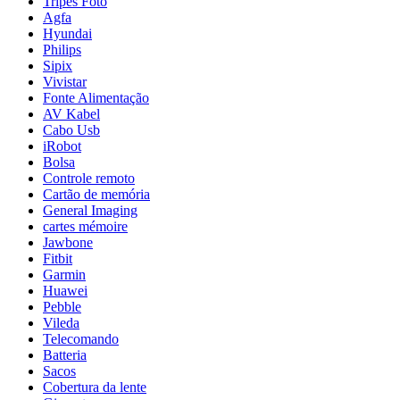
Tripés Foto
Agfa
Hyundai
Philips
Sipix
Vivistar
Fonte Alimentação
AV Kabel
Cabo Usb
iRobot
Bolsa
Controle remoto
Cartão de memória
General Imaging
cartes mémoire
Jawbone
Fitbit
Garmin
Huawei
Pebble
Vileda
Telecomando
Batteria
Sacos
Cobertura da lente