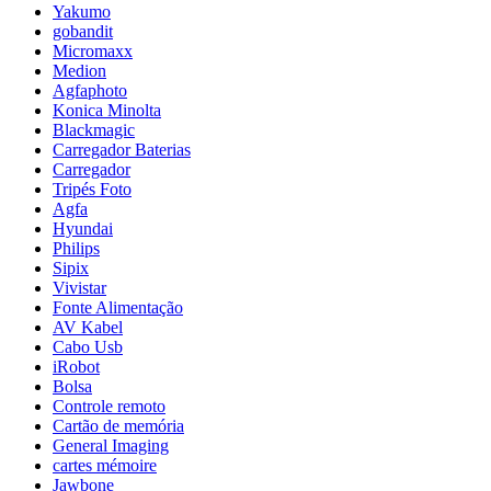
Yakumo
gobandit
Micromaxx
Medion
Agfaphoto
Konica Minolta
Blackmagic
Carregador Baterias
Carregador
Tripés Foto
Agfa
Hyundai
Philips
Sipix
Vivistar
Fonte Alimentação
AV Kabel
Cabo Usb
iRobot
Bolsa
Controle remoto
Cartão de memória
General Imaging
cartes mémoire
Jawbone