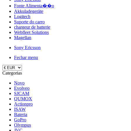
Fonte Alimenta��o
Akkuladegeräte
Logitech
Suporte do carro
chargeur de batterie
Webfleet Solutions
Magellan
Sony Ericsson
Fechar menu
Categorias
Novo
Evolveo
SJCAM
QUMOX
Actionpro
ISAW
Bateria
GoPro
Olympus
JVC