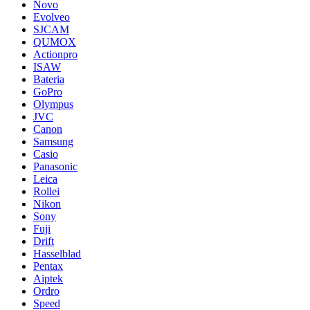
Novo
Evolveo
SJCAM
QUMOX
Actionpro
ISAW
Bateria
GoPro
Olympus
JVC
Canon
Samsung
Casio
Panasonic
Leica
Rollei
Nikon
Sony
Fuji
Drift
Hasselblad
Pentax
Aiptek
Ordro
Speed