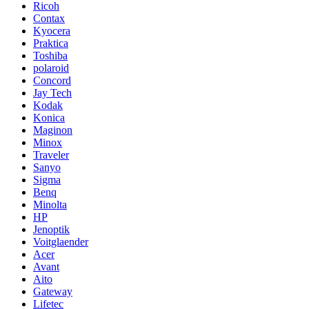
Ricoh
Contax
Kyocera
Praktica
Toshiba
polaroid
Concord
Jay Tech
Kodak
Konica
Maginon
Minox
Traveler
Sanyo
Sigma
Benq
Minolta
HP
Jenoptik
Voitglaender
Acer
Avant
Aito
Gateway
Lifetec