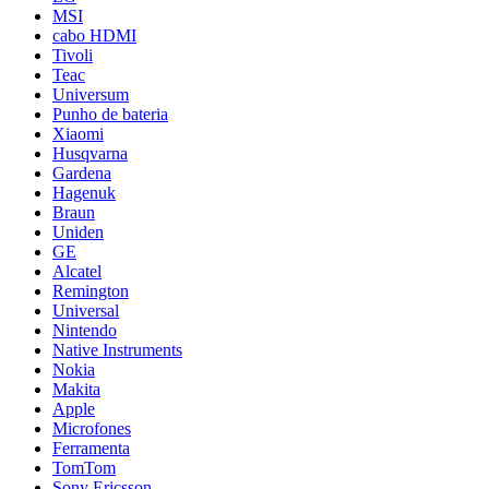
MSI
cabo HDMI
Tivoli
Teac
Universum
Punho de bateria
Xiaomi
Husqvarna
Gardena
Hagenuk
Braun
Uniden
GE
Alcatel
Remington
Universal
Nintendo
Native Instruments
Nokia
Makita
Apple
Microfones
Ferramenta
TomTom
Sony Ericsson