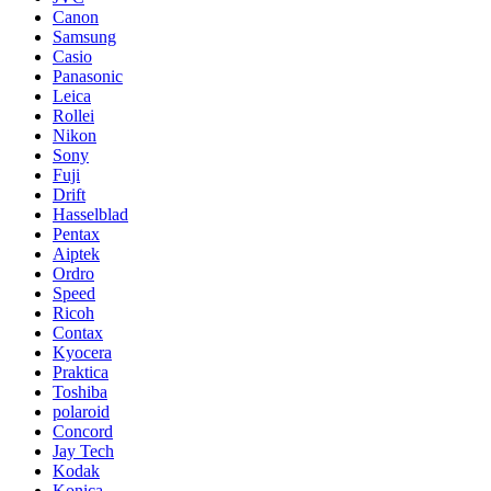
Canon
Samsung
Casio
Panasonic
Leica
Rollei
Nikon
Sony
Fuji
Drift
Hasselblad
Pentax
Aiptek
Ordro
Speed
Ricoh
Contax
Kyocera
Praktica
Toshiba
polaroid
Concord
Jay Tech
Kodak
Konica