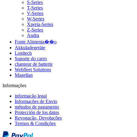
S-Series
T-Series
V-Series
W-Series
Xperia-Series
Z-Series
Andra
Fonte Alimenta��o
Akkuladegeräte
Logitech
Suporte do carro
chargeur de batterie
Webfleet Solutions
Magellan
Informações
informação legal
Informações de Envio
métodos de pagamento
Protección de los datos
Revogação, Devoluções
Termos & Condições