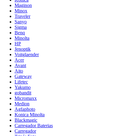
Maginon
Minox
Traveler
Sanyo
Sigma
Benq
Minolta
HP
Jenoptik
Voitglaender
Acer
Avant
Aito
Gateway
Lifetec
Yakumo
gobandit
Micromaxx
Medion
Agfaphoto
Konica Minolta
Blackmagic
Carregador Baterias
Carregador