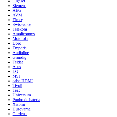
Gigaset
Siemens
AEG
AVM
Elmeg
Swissvoice
Telekom
Amplicomms
Motorola
Doro
Emporia
Audioline
Grundig
Teldat
Asus
LG
MSI
cabo HDMI
Tivoli
Teac
Universum
Punho de bateria
Xiaomi
Husqvarna
Gardena