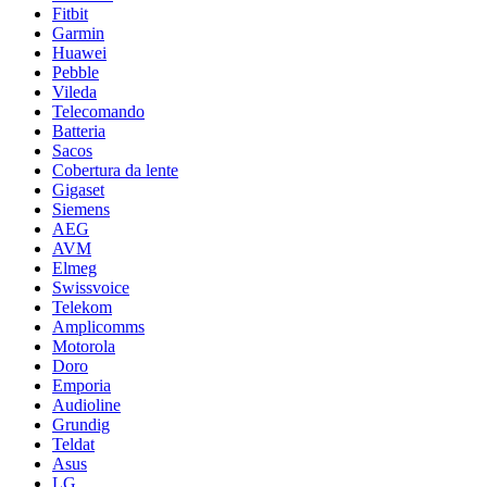
Fitbit
Garmin
Huawei
Pebble
Vileda
Telecomando
Batteria
Sacos
Cobertura da lente
Gigaset
Siemens
AEG
AVM
Elmeg
Swissvoice
Telekom
Amplicomms
Motorola
Doro
Emporia
Audioline
Grundig
Teldat
Asus
LG