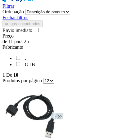
Filtrar
Ordenação
Fechar filtros
artigos encontrados
Envio imediato
Preço
de
11
para
25
Fabricante
.
OTB
1
De
10
Produtos por página