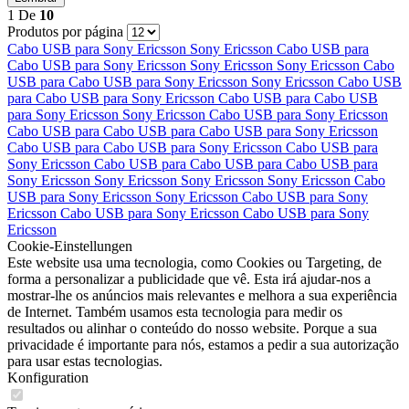
1
De
10
Produtos por página
Cabo USB para
Sony Ericsson
Sony Ericsson
Cabo USB para
Cabo USB para
Sony Ericsson
Sony Ericsson
Sony Ericsson
Cabo
USB para
Cabo USB para
Sony Ericsson
Sony Ericsson
Cabo USB
para
Cabo USB para
Sony Ericsson
Cabo USB para
Cabo USB
para
Sony Ericsson
Sony Ericsson
Cabo USB para
Sony Ericsson
Cabo USB para
Cabo USB para
Cabo USB para
Sony Ericsson
Cabo USB para
Cabo USB para
Sony Ericsson
Cabo USB para
Sony Ericsson
Cabo USB para
Cabo USB para
Cabo USB para
Sony Ericsson
Sony Ericsson
Sony Ericsson
Sony Ericsson
Cabo
USB para
Sony Ericsson
Sony Ericsson
Cabo USB para
Sony
Ericsson
Cabo USB para
Sony Ericsson
Cabo USB para
Sony
Ericsson
Cookie-Einstellungen
Este website usa uma tecnologia, como Cookies ou Targeting, de
forma a personalizar a publicidade que vê. Esta irá ajudar-nos a
mostrar-lhe os anúncios mais relevantes e melhora a sua experiência
de Internet. Também usamos esta tecnologia para medir os
resultados ou alinhar o conteúdo do nosso website. Porque a sua
privacidade é importante para nós, estamos a pedir a sua autorização
para usar estas tecnologias.
Konfiguration