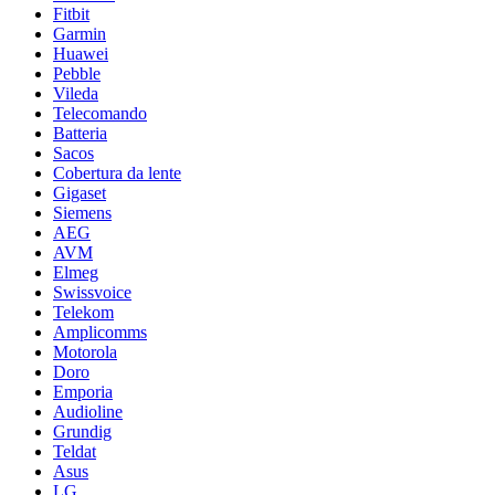
Fitbit
Garmin
Huawei
Pebble
Vileda
Telecomando
Batteria
Sacos
Cobertura da lente
Gigaset
Siemens
AEG
AVM
Elmeg
Swissvoice
Telekom
Amplicomms
Motorola
Doro
Emporia
Audioline
Grundig
Teldat
Asus
LG