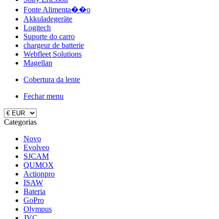
Fonte Alimenta��o
Akkuladegeräte
Logitech
Suporte do carro
chargeur de batterie
Webfleet Solutions
Magellan
Cobertura da lente
Fechar menu
Categorias
Novo
Evolveo
SJCAM
QUMOX
Actionpro
ISAW
Bateria
GoPro
Olympus
JVC