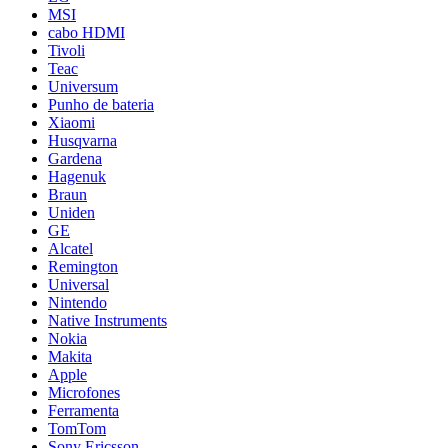
MSI
cabo HDMI
Tivoli
Teac
Universum
Punho de bateria
Xiaomi
Husqvarna
Gardena
Hagenuk
Braun
Uniden
GE
Alcatel
Remington
Universal
Nintendo
Native Instruments
Nokia
Makita
Apple
Microfones
Ferramenta
TomTom
Sony Ericsson