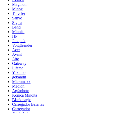
Maginon
Minox
Traveler
Sanyo
Sigma
Benq
Minolta
HP
Jenoptik
Voitglaender
Acer
Avant
Aito
Gateway
Lifetec
Yakumo
gobandit
Micromaxx
Medion
Agfaphoto
Konica Minolta
Blackmagic
Carregador Baterias
Carregador