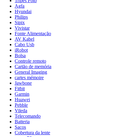
Tripés Foto
Agfa
Hyundai
Philips
Sipix
Vivistar
Fonte Alimentação
AV Kabel
Cabo Usb
iRobot
Bolsa
Controle remoto
Cartão de memória
General Imaging
cartes mémoire
Jawbone
Fitbit
Garmin
Huawei
Pebble
Vileda
Telecomando
Batteria
Sacos
Cobertura da lente