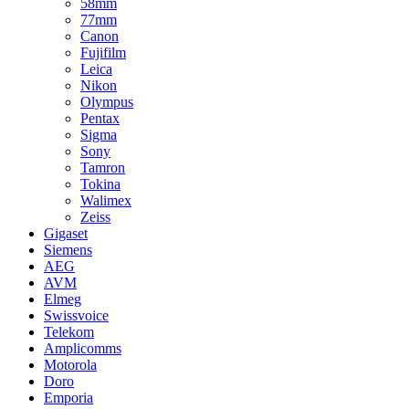
58mm
77mm
Canon
Fujifilm
Leica
Nikon
Olympus
Pentax
Sigma
Sony
Tamron
Tokina
Walimex
Zeiss
Gigaset
Siemens
AEG
AVM
Elmeg
Swissvoice
Telekom
Amplicomms
Motorola
Doro
Emporia