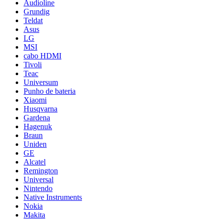
Audioline
Grundig
Teldat
Asus
LG
MSI
cabo HDMI
Tivoli
Teac
Universum
Punho de bateria
Xiaomi
Husqvarna
Gardena
Hagenuk
Braun
Uniden
GE
Alcatel
Remington
Universal
Nintendo
Native Instruments
Nokia
Makita