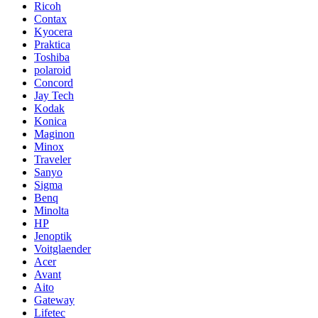
Ricoh
Contax
Kyocera
Praktica
Toshiba
polaroid
Concord
Jay Tech
Kodak
Konica
Maginon
Minox
Traveler
Sanyo
Sigma
Benq
Minolta
HP
Jenoptik
Voitglaender
Acer
Avant
Aito
Gateway
Lifetec