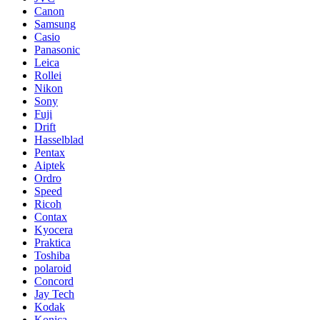
Canon
Samsung
Casio
Panasonic
Leica
Rollei
Nikon
Sony
Fuji
Drift
Hasselblad
Pentax
Aiptek
Ordro
Speed
Ricoh
Contax
Kyocera
Praktica
Toshiba
polaroid
Concord
Jay Tech
Kodak
Konica