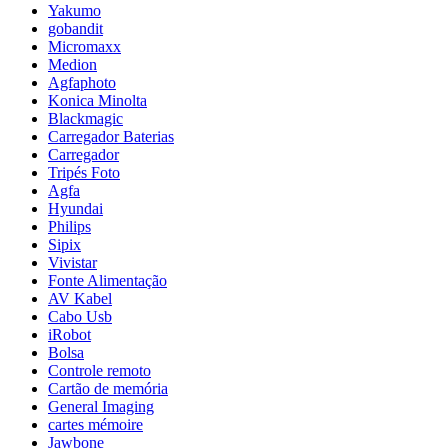
Yakumo
gobandit
Micromaxx
Medion
Agfaphoto
Konica Minolta
Blackmagic
Carregador Baterias
Carregador
Tripés Foto
Agfa
Hyundai
Philips
Sipix
Vivistar
Fonte Alimentação
AV Kabel
Cabo Usb
iRobot
Bolsa
Controle remoto
Cartão de memória
General Imaging
cartes mémoire
Jawbone