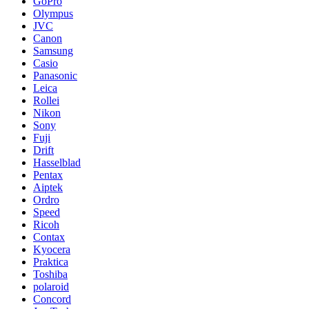
GoPro
Olympus
JVC
Canon
Samsung
Casio
Panasonic
Leica
Rollei
Nikon
Sony
Fuji
Drift
Hasselblad
Pentax
Aiptek
Ordro
Speed
Ricoh
Contax
Kyocera
Praktica
Toshiba
polaroid
Concord