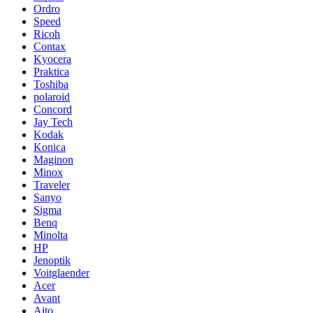
Ordro
Speed
Ricoh
Contax
Kyocera
Praktica
Toshiba
polaroid
Concord
Jay Tech
Kodak
Konica
Maginon
Minox
Traveler
Sanyo
Sigma
Benq
Minolta
HP
Jenoptik
Voitglaender
Acer
Avant
Aito