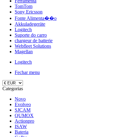
Ferramenta
TomTom
Sony Ericsson
Fonte Alimenta��o
Akkuladegeräte
Logitech
Suporte do carro
chargeur de batterie
Webfleet Solutions
Magellan
Logitech
Fechar menu
Categorias
Novo
Evolveo
SJCAM
QUMOX
Actionpro
ISAW
Bateria