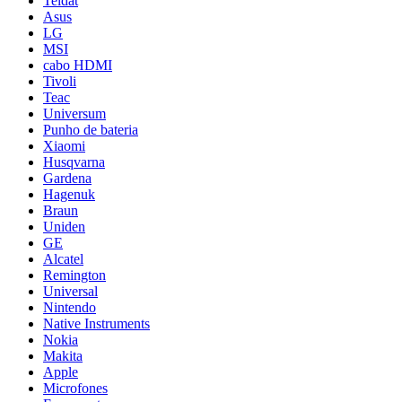
Teldat
Asus
LG
MSI
cabo HDMI
Tivoli
Teac
Universum
Punho de bateria
Xiaomi
Husqvarna
Gardena
Hagenuk
Braun
Uniden
GE
Alcatel
Remington
Universal
Nintendo
Native Instruments
Nokia
Makita
Apple
Microfones