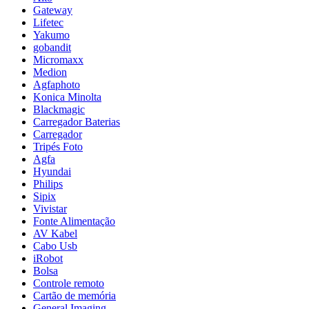
Gateway
Lifetec
Yakumo
gobandit
Micromaxx
Medion
Agfaphoto
Konica Minolta
Blackmagic
Carregador Baterias
Carregador
Tripés Foto
Agfa
Hyundai
Philips
Sipix
Vivistar
Fonte Alimentação
AV Kabel
Cabo Usb
iRobot
Bolsa
Controle remoto
Cartão de memória
General Imaging