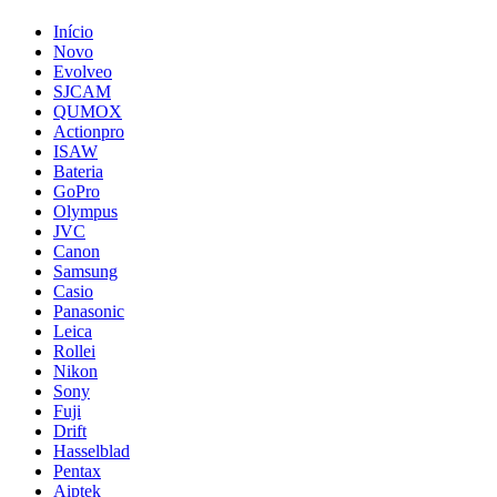
Início
Novo
Evolveo
SJCAM
QUMOX
Actionpro
ISAW
Bateria
GoPro
Olympus
JVC
Canon
Samsung
Casio
Panasonic
Leica
Rollei
Nikon
Sony
Fuji
Drift
Hasselblad
Pentax
Aiptek