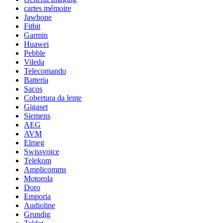
cartes mémoire
Jawbone
Fitbit
Garmin
Huawei
Pebble
Vileda
Telecomando
Batteria
Sacos
Cobertura da lente
Gigaset
Siemens
AEG
AVM
Elmeg
Swissvoice
Telekom
Amplicomms
Motorola
Doro
Emporia
Audioline
Grundig