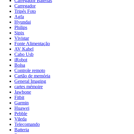
Carregador Baterias
Carregador
Tripés Foto
Agfa
Hyundai
Philips
Sipix
Vivistar
Fonte Alimentação
AV Kabel
Cabo Usb
iRobot
Bolsa
Controle remoto
Cartão de memória
General Imaging
cartes mémoire
Jawbone
Fitbit
Garmin
Huawei
Pebble
Vileda
Telecomando
Batteria