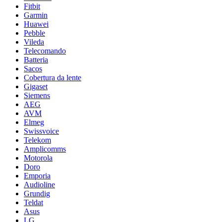
Fitbit
Garmin
Huawei
Pebble
Vileda
Telecomando
Batteria
Sacos
Cobertura da lente
Gigaset
Siemens
AEG
AVM
Elmeg
Swissvoice
Telekom
Amplicomms
Motorola
Doro
Emporia
Audioline
Grundig
Teldat
Asus
LG