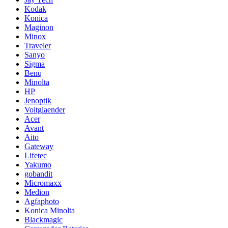
Kodak
Konica
Maginon
Minox
Traveler
Sanyo
Sigma
Benq
Minolta
HP
Jenoptik
Voitglaender
Acer
Avant
Aito
Gateway
Lifetec
Yakumo
gobandit
Micromaxx
Medion
Agfaphoto
Konica Minolta
Blackmagic