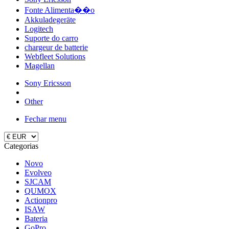
Fonte Alimenta��o
Akkuladegeräte
Logitech
Suporte do carro
chargeur de batterie
Webfleet Solutions
Magellan
Sony Ericsson
Other
Fechar menu
Categorias
Novo
Evolveo
SJCAM
QUMOX
Actionpro
ISAW
Bateria
GoPro