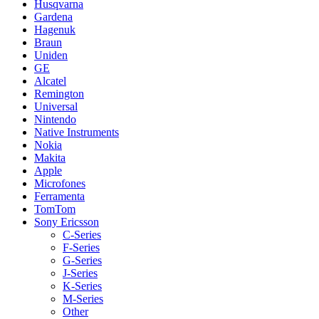
Husqvarna
Gardena
Hagenuk
Braun
Uniden
GE
Alcatel
Remington
Universal
Nintendo
Native Instruments
Nokia
Makita
Apple
Microfones
Ferramenta
TomTom
Sony Ericsson
C-Series
F-Series
G-Series
J-Series
K-Series
M-Series
Other