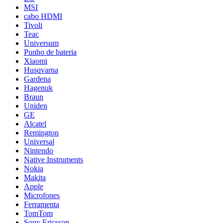
MSI
cabo HDMI
Tivoli
Teac
Universum
Punho de bateria
Xiaomi
Husqvarna
Gardena
Hagenuk
Braun
Uniden
GE
Alcatel
Remington
Universal
Nintendo
Native Instruments
Nokia
Makita
Apple
Microfones
Ferramenta
TomTom
Sony Ericsson