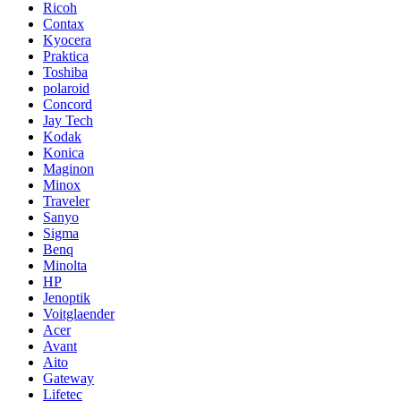
Ricoh
Contax
Kyocera
Praktica
Toshiba
polaroid
Concord
Jay Tech
Kodak
Konica
Maginon
Minox
Traveler
Sanyo
Sigma
Benq
Minolta
HP
Jenoptik
Voitglaender
Acer
Avant
Aito
Gateway
Lifetec