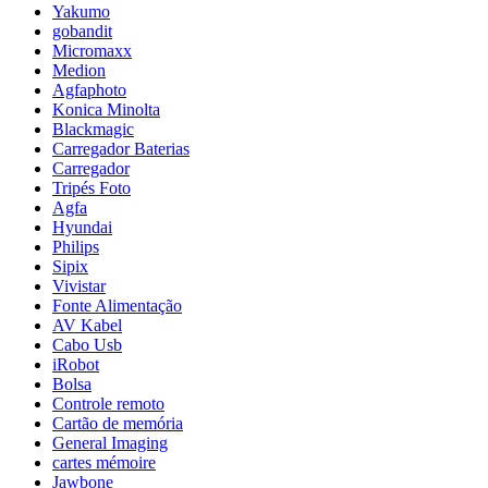
Yakumo
gobandit
Micromaxx
Medion
Agfaphoto
Konica Minolta
Blackmagic
Carregador Baterias
Carregador
Tripés Foto
Agfa
Hyundai
Philips
Sipix
Vivistar
Fonte Alimentação
AV Kabel
Cabo Usb
iRobot
Bolsa
Controle remoto
Cartão de memória
General Imaging
cartes mémoire
Jawbone