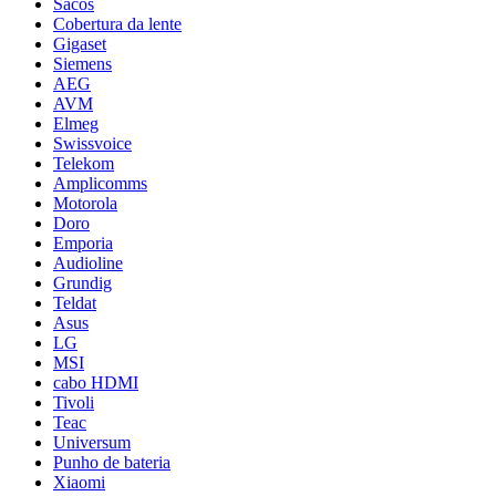
Sacos
Cobertura da lente
Gigaset
Siemens
AEG
AVM
Elmeg
Swissvoice
Telekom
Amplicomms
Motorola
Doro
Emporia
Audioline
Grundig
Teldat
Asus
LG
MSI
cabo HDMI
Tivoli
Teac
Universum
Punho de bateria
Xiaomi