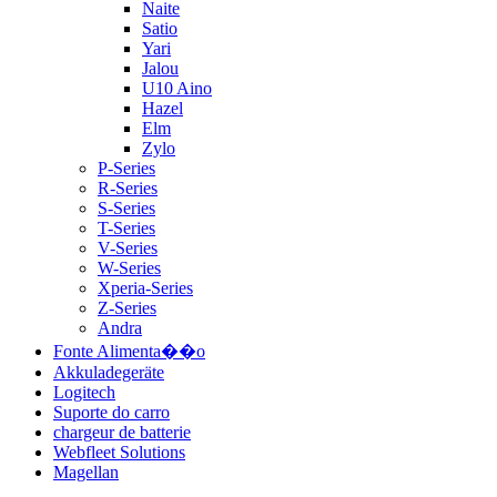
Naite
Satio
Yari
Jalou
U10 Aino
Hazel
Elm
Zylo
P-Series
R-Series
S-Series
T-Series
V-Series
W-Series
Xperia-Series
Z-Series
Andra
Fonte Alimenta��o
Akkuladegeräte
Logitech
Suporte do carro
chargeur de batterie
Webfleet Solutions
Magellan