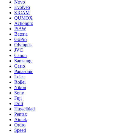
Novo
Evolveo
SJCAM
QUMOX
Actionpro
ISAW
Bateria
GoPro
Olympus
JVC
Canon
Samsung
Casio
Panasonic
Leica
Rollei
Nikon
Sony
Fuji
Drift
Hasselblad
Pentax
Aiptek
Ordro
Speed