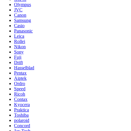
Olympus
JVC
Canon
Samsung
Casio
Panasonic
Leica
Rollei
Nikon
Sony
Fuji
Drift
Hasselblad
Pentax
Aiptek
Ordro
Speed
Ricoh
Contax
Kyocera
Praktica
Toshiba
polaroid
Concord
Jay Tech