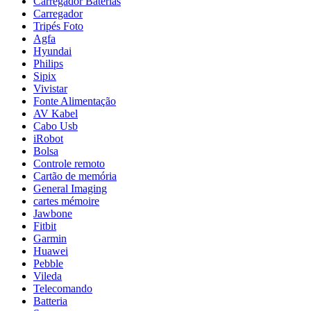
Carregador Baterias
Carregador
Tripés Foto
Agfa
Hyundai
Philips
Sipix
Vivistar
Fonte Alimentação
AV Kabel
Cabo Usb
iRobot
Bolsa
Controle remoto
Cartão de memória
General Imaging
cartes mémoire
Jawbone
Fitbit
Garmin
Huawei
Pebble
Vileda
Telecomando
Batteria