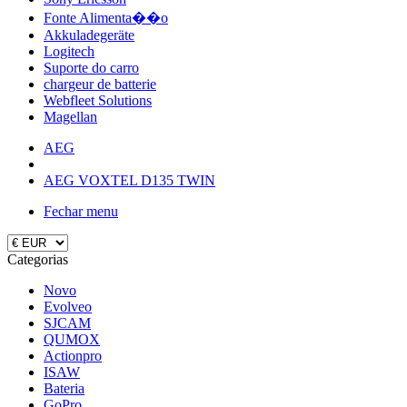
Fonte Alimenta��o
Akkuladegeräte
Logitech
Suporte do carro
chargeur de batterie
Webfleet Solutions
Magellan
AEG
AEG VOXTEL D135 TWIN
Fechar menu
Categorias
Novo
Evolveo
SJCAM
QUMOX
Actionpro
ISAW
Bateria
GoPro