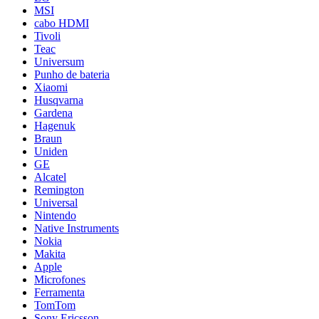
MSI
cabo HDMI
Tivoli
Teac
Universum
Punho de bateria
Xiaomi
Husqvarna
Gardena
Hagenuk
Braun
Uniden
GE
Alcatel
Remington
Universal
Nintendo
Native Instruments
Nokia
Makita
Apple
Microfones
Ferramenta
TomTom
Sony Ericsson