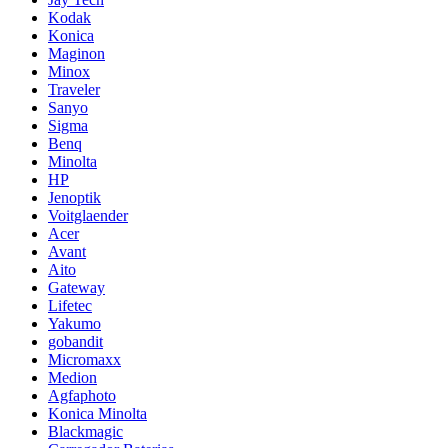
Kodak
Konica
Maginon
Minox
Traveler
Sanyo
Sigma
Benq
Minolta
HP
Jenoptik
Voitglaender
Acer
Avant
Aito
Gateway
Lifetec
Yakumo
gobandit
Micromaxx
Medion
Agfaphoto
Konica Minolta
Blackmagic