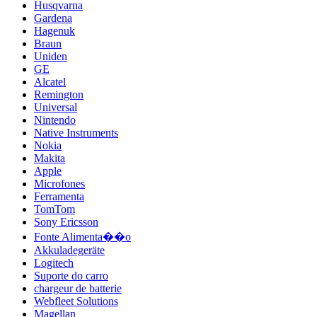
Husqvarna
Gardena
Hagenuk
Braun
Uniden
GE
Alcatel
Remington
Universal
Nintendo
Native Instruments
Nokia
Makita
Apple
Microfones
Ferramenta
TomTom
Sony Ericsson
Fonte Alimenta��o
Akkuladegeräte
Logitech
Suporte do carro
chargeur de batterie
Webfleet Solutions
Magellan