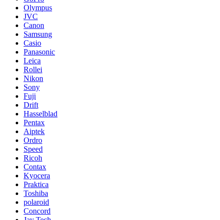
Olympus
JVC
Canon
Samsung
Casio
Panasonic
Leica
Rollei
Nikon
Sony
Fuji
Drift
Hasselblad
Pentax
Aiptek
Ordro
Speed
Ricoh
Contax
Kyocera
Praktica
Toshiba
polaroid
Concord
Jay Tech