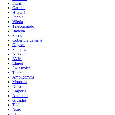
Fitbit
Garmin
Huawei
Pebble
Vileda
Telecomando
Batteria
Sacos
Cobertura da lente
Gigaset
Siemens
AEG
AVM
Elmeg
Swissvoice
Telekom
Amplicomms
Motorola
Doro
Emporia
Audioline
Grundig
Teldat
Asus
LG