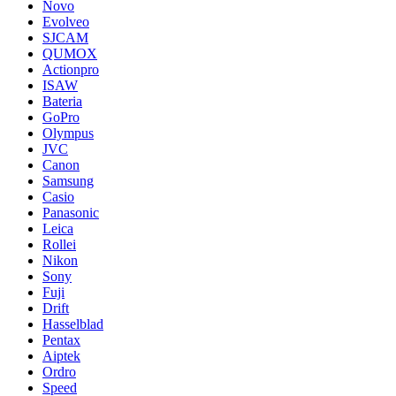
Novo
Evolveo
SJCAM
QUMOX
Actionpro
ISAW
Bateria
GoPro
Olympus
JVC
Canon
Samsung
Casio
Panasonic
Leica
Rollei
Nikon
Sony
Fuji
Drift
Hasselblad
Pentax
Aiptek
Ordro
Speed