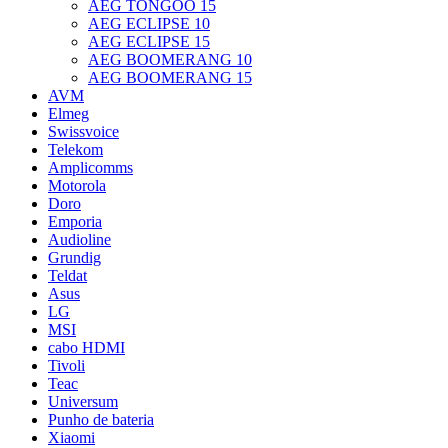
AEG TONGOO 15
AEG ECLIPSE 10
AEG ECLIPSE 15
AEG BOOMERANG 10
AEG BOOMERANG 15
AVM
Elmeg
Swissvoice
Telekom
Amplicomms
Motorola
Doro
Emporia
Audioline
Grundig
Teldat
Asus
LG
MSI
cabo HDMI
Tivoli
Teac
Universum
Punho de bateria
Xiaomi