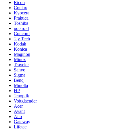
Ricoh
Contax
Kyocera
Praktica
Toshiba
polaroid
Concord
Jay Tech
Kodak
Konica
Maginon
Minox
Traveler
Sanyo
Sigma
Benq
Minolta
HP
Jenoptik
Voitglaender
Acer
Avant
Aito
Gateway
Lifetec