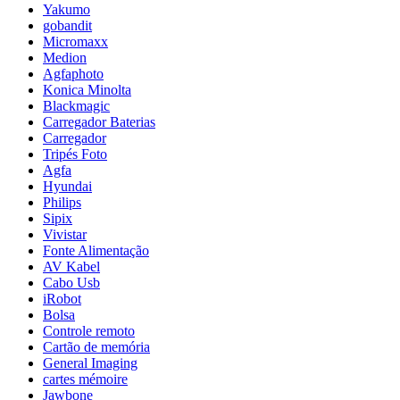
Yakumo
gobandit
Micromaxx
Medion
Agfaphoto
Konica Minolta
Blackmagic
Carregador Baterias
Carregador
Tripés Foto
Agfa
Hyundai
Philips
Sipix
Vivistar
Fonte Alimentação
AV Kabel
Cabo Usb
iRobot
Bolsa
Controle remoto
Cartão de memória
General Imaging
cartes mémoire
Jawbone