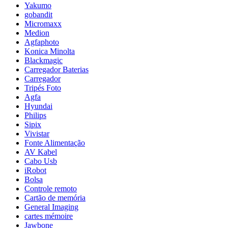
Yakumo
gobandit
Micromaxx
Medion
Agfaphoto
Konica Minolta
Blackmagic
Carregador Baterias
Carregador
Tripés Foto
Agfa
Hyundai
Philips
Sipix
Vivistar
Fonte Alimentação
AV Kabel
Cabo Usb
iRobot
Bolsa
Controle remoto
Cartão de memória
General Imaging
cartes mémoire
Jawbone