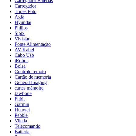
Carregador Baterias
Carregador
Tripés Foto
Agfa
Hyundai
Philips
Sipix
Vivistar
Fonte Alimentação
AV Kabel
Cabo Usb
iRobot
Bolsa
Controle remoto
Cartão de memória
General Imaging
cartes mémoire
Jawbone
Fitbit
Garmin
Huawei
Pebble
Vileda
Telecomando
Batteria