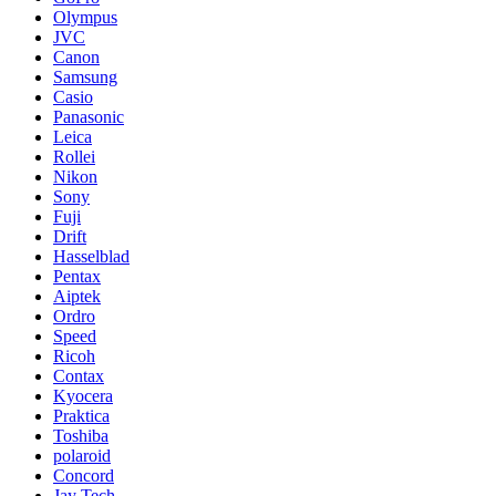
Olympus
JVC
Canon
Samsung
Casio
Panasonic
Leica
Rollei
Nikon
Sony
Fuji
Drift
Hasselblad
Pentax
Aiptek
Ordro
Speed
Ricoh
Contax
Kyocera
Praktica
Toshiba
polaroid
Concord
Jay Tech