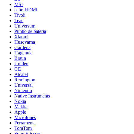
MSI
cabo HDMI
Tivoli
Teac
Universum
Punho de bateria
Xiaomi
Husqvarna
Gardena
Hagenuk
Braun
Uniden
GE
Alcatel
Remington
Universal
Nintendo
Native Instruments
Nokia
Makita
Apple
Microfones
Ferramenta
TomTom
Sony Ericsson