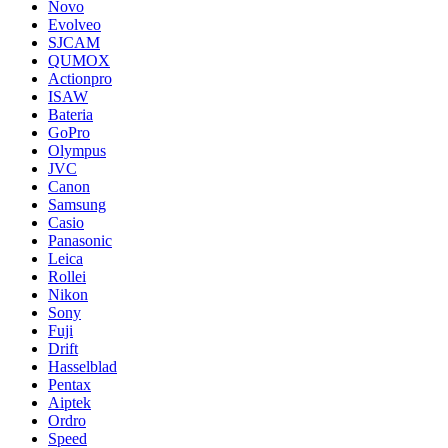
Novo
Evolveo
SJCAM
QUMOX
Actionpro
ISAW
Bateria
GoPro
Olympus
JVC
Canon
Samsung
Casio
Panasonic
Leica
Rollei
Nikon
Sony
Fuji
Drift
Hasselblad
Pentax
Aiptek
Ordro
Speed