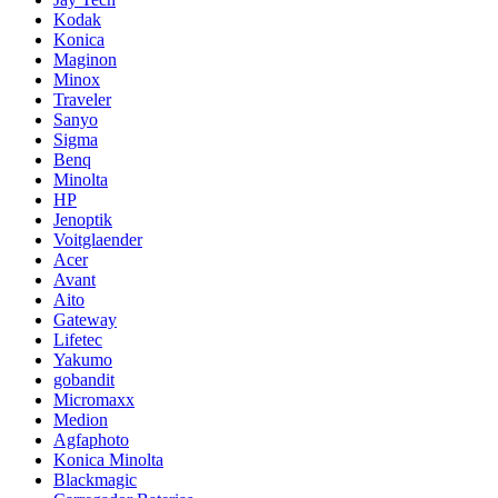
Kodak
Konica
Maginon
Minox
Traveler
Sanyo
Sigma
Benq
Minolta
HP
Jenoptik
Voitglaender
Acer
Avant
Aito
Gateway
Lifetec
Yakumo
gobandit
Micromaxx
Medion
Agfaphoto
Konica Minolta
Blackmagic