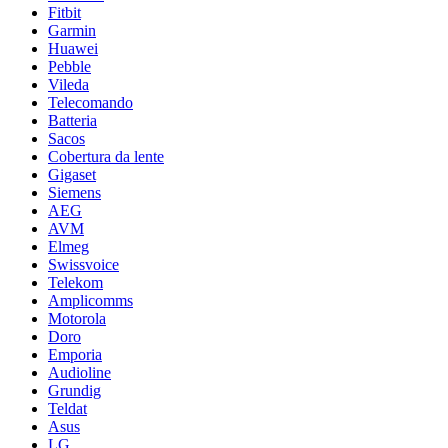
Fitbit
Garmin
Huawei
Pebble
Vileda
Telecomando
Batteria
Sacos
Cobertura da lente
Gigaset
Siemens
AEG
AVM
Elmeg
Swissvoice
Telekom
Amplicomms
Motorola
Doro
Emporia
Audioline
Grundig
Teldat
Asus
LG