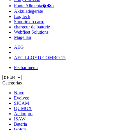
Fonte Alimenta��o
Akkuladegeräte
Logitech
Suporte do carro
chargeur de batterie
Webfleet Solutions
Magellan
AEG
AEG LLOYD COMBO 15
Fechar menu
Categorias
Novo
Evolveo
SJCAM
QUMOX
Actionpro
ISAW
Bateria
GoPro