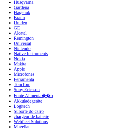
Husqvarna
Gardena
Hagenuk
Braun
Uniden
GE
Alcatel
Remington
Universal
Nintendo
Native Instruments
Nokia
Makita
Apple
Microfones
Ferramenta
TomTom
Sony Ericsson
Fonte Alimenta��o
Akkuladegeräte
Logitech
Suporte do carro
chargeur de batterie
Webfleet Solutions
Magellan