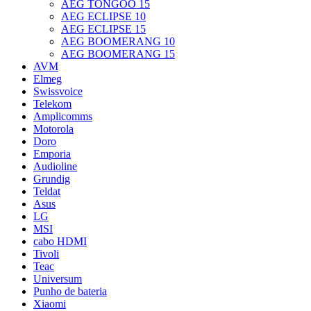
AEG TONGOO 15
AEG ECLIPSE 10
AEG ECLIPSE 15
AEG BOOMERANG 10
AEG BOOMERANG 15
AVM
Elmeg
Swissvoice
Telekom
Amplicomms
Motorola
Doro
Emporia
Audioline
Grundig
Teldat
Asus
LG
MSI
cabo HDMI
Tivoli
Teac
Universum
Punho de bateria
Xiaomi