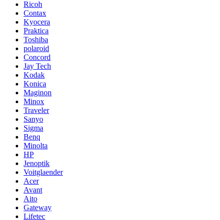
Ricoh
Contax
Kyocera
Praktica
Toshiba
polaroid
Concord
Jay Tech
Kodak
Konica
Maginon
Minox
Traveler
Sanyo
Sigma
Benq
Minolta
HP
Jenoptik
Voitglaender
Acer
Avant
Aito
Gateway
Lifetec