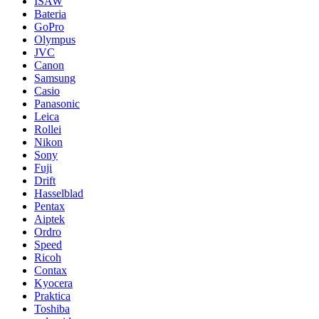
ISAW
Bateria
GoPro
Olympus
JVC
Canon
Samsung
Casio
Panasonic
Leica
Rollei
Nikon
Sony
Fuji
Drift
Hasselblad
Pentax
Aiptek
Ordro
Speed
Ricoh
Contax
Kyocera
Praktica
Toshiba