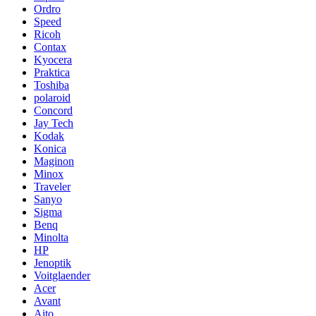
Ordro
Speed
Ricoh
Contax
Kyocera
Praktica
Toshiba
polaroid
Concord
Jay Tech
Kodak
Konica
Maginon
Minox
Traveler
Sanyo
Sigma
Benq
Minolta
HP
Jenoptik
Voitglaender
Acer
Avant
Aito