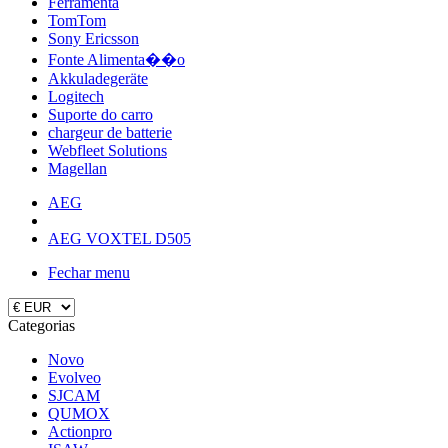
Ferramenta
TomTom
Sony Ericsson
Fonte Alimenta��o
Akkuladegeräte
Logitech
Suporte do carro
chargeur de batterie
Webfleet Solutions
Magellan
AEG
AEG VOXTEL D505
Fechar menu
Categorias
Novo
Evolveo
SJCAM
QUMOX
Actionpro