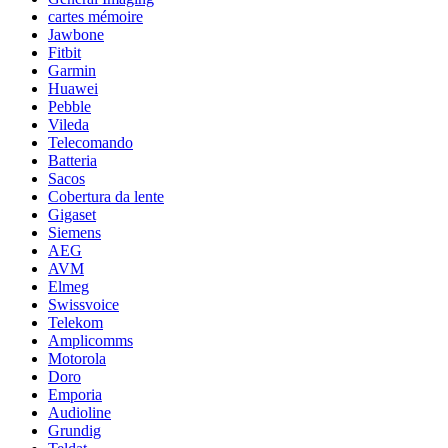
cartes mémoire
Jawbone
Fitbit
Garmin
Huawei
Pebble
Vileda
Telecomando
Batteria
Sacos
Cobertura da lente
Gigaset
Siemens
AEG
AVM
Elmeg
Swissvoice
Telekom
Amplicomms
Motorola
Doro
Emporia
Audioline
Grundig