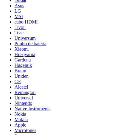
Teldat
Asus
LG
MSI
cabo HDMI
Tivoli
Teac
Universum
Punho de bateria
Xiaomi
Husqvarna
Gardena
Hagenuk
Braun
Uniden
GE
Alcatel
Remington
Universal
Nintendo
Native Instruments
Nokia
Makita
Apple
Microfones