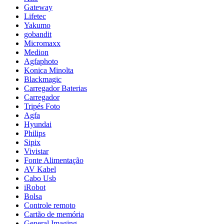
Gateway
Lifetec
Yakumo
gobandit
Micromaxx
Medion
Agfaphoto
Konica Minolta
Blackmagic
Carregador Baterias
Carregador
Tripés Foto
Agfa
Hyundai
Philips
Sipix
Vivistar
Fonte Alimentação
AV Kabel
Cabo Usb
iRobot
Bolsa
Controle remoto
Cartão de memória
General Imaging