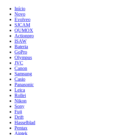
Início
Novo
Evolveo
SJCAM
QUMOX
Actionpro
ISAW
Bateria
GoPro
Olympus
JVC
Canon
Samsung
Casio
Panasonic
Leica
Rollei
Nikon
Sony
Fuji
Drift
Hasselblad
Pentax
Aiptek