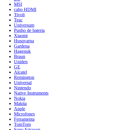
MSI
cabo HDMI
Tivoli
Teac
Universum
Punho de bateria
Xiaomi
Husqvarna
Gardena
Hagenuk
Braun
Uniden
GE
Alcatel
Remington
Universal
Nintendo
Native Instruments
Nokia
Makita
Apple
Microfones
Ferramenta
TomTom
Sony Ericsson