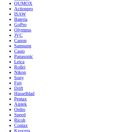
QUMOX
Actionpro
ISAW
Bateria
GoPro
Olympus
JVC
Canon
Samsung
Casio
Panasonic
Leica
Rollei
Nikon
Sony
Fuji
Drift
Hasselblad
Pentax
Aiptek
Ordro
Speed
Ricoh
Contax
Kyocera