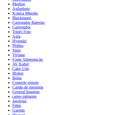
Medion
Agfaphoto
Konica Minolta
Blackmagic
Carregador Baterias
Carregador
Tripés Foto
Agfa
Hyundai
Philips
Sipix
Vivistar
Fonte Alimentação
AV Kabel
Cabo Usb
iRobot
Bolsa
Controle remoto
Cartão de memória
General Imaging
cartes mémoire
Jawbone
Fitbit
Garmin
Huawei