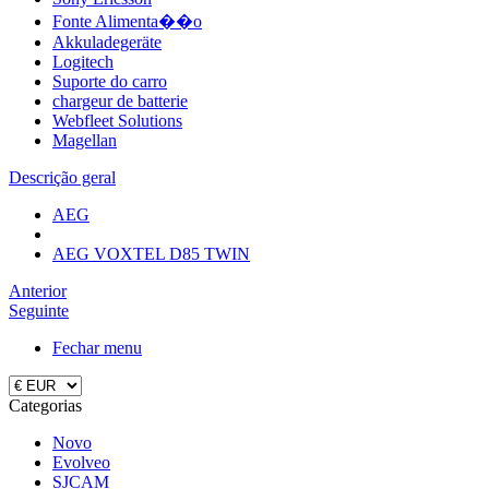
Fonte Alimenta��o
Akkuladegeräte
Logitech
Suporte do carro
chargeur de batterie
Webfleet Solutions
Magellan
Descrição geral
AEG
AEG VOXTEL D85 TWIN
Anterior
Seguinte
Fechar menu
Categorias
Novo
Evolveo
SJCAM