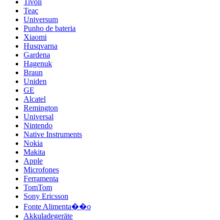
Tivoli
Teac
Universum
Punho de bateria
Xiaomi
Husqvarna
Gardena
Hagenuk
Braun
Uniden
GE
Alcatel
Remington
Universal
Nintendo
Native Instruments
Nokia
Makita
Apple
Microfones
Ferramenta
TomTom
Sony Ericsson
Fonte Alimenta��o
Akkuladegeräte