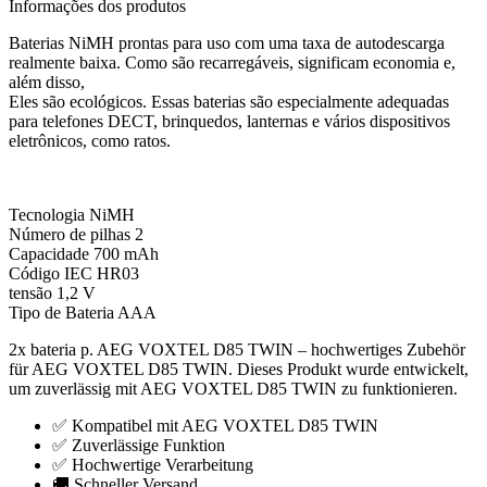
Informações dos produtos
Baterias NiMH prontas para uso com uma taxa de autodescarga
realmente baixa. Como são recarregáveis, significam economia e,
além disso,
Eles são ecológicos. Essas baterias são especialmente adequadas
para telefones DECT, brinquedos, lanternas e vários dispositivos
eletrônicos, como ratos.
Tecnologia NiMH
Número de pilhas 2
Capacidade 700 mAh
Código IEC HR03
tensão 1,2 V
Tipo de Bateria AAA
2x bateria p. AEG VOXTEL D85 TWIN – hochwertiges Zubehör
für AEG VOXTEL D85 TWIN. Dieses Produkt wurde entwickelt,
um zuverlässig mit AEG VOXTEL D85 TWIN zu funktionieren.
✅ Kompatibel mit AEG VOXTEL D85 TWIN
✅ Zuverlässige Funktion
✅ Hochwertige Verarbeitung
🚚 Schneller Versand