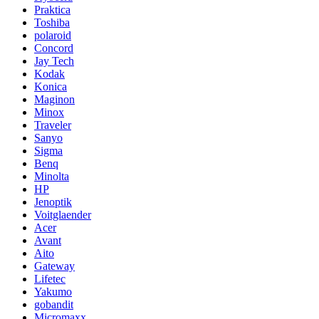
Praktica
Toshiba
polaroid
Concord
Jay Tech
Kodak
Konica
Maginon
Minox
Traveler
Sanyo
Sigma
Benq
Minolta
HP
Jenoptik
Voitglaender
Acer
Avant
Aito
Gateway
Lifetec
Yakumo
gobandit
Micromaxx