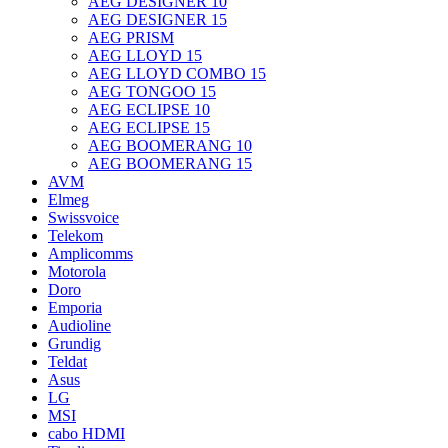
AEG DESIGNER 10
AEG DESIGNER 15
AEG PRISM
AEG LLOYD 15
AEG LLOYD COMBO 15
AEG TONGOO 15
AEG ECLIPSE 10
AEG ECLIPSE 15
AEG BOOMERANG 10
AEG BOOMERANG 15
AVM
Elmeg
Swissvoice
Telekom
Amplicomms
Motorola
Doro
Emporia
Audioline
Grundig
Teldat
Asus
LG
MSI
cabo HDMI