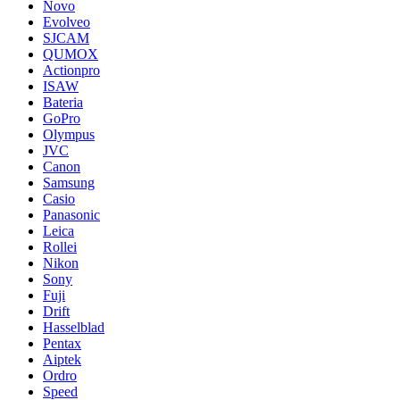
Novo
Evolveo
SJCAM
QUMOX
Actionpro
ISAW
Bateria
GoPro
Olympus
JVC
Canon
Samsung
Casio
Panasonic
Leica
Rollei
Nikon
Sony
Fuji
Drift
Hasselblad
Pentax
Aiptek
Ordro
Speed