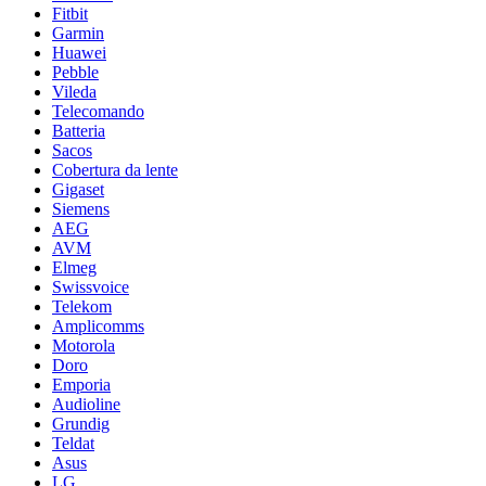
Fitbit
Garmin
Huawei
Pebble
Vileda
Telecomando
Batteria
Sacos
Cobertura da lente
Gigaset
Siemens
AEG
AVM
Elmeg
Swissvoice
Telekom
Amplicomms
Motorola
Doro
Emporia
Audioline
Grundig
Teldat
Asus
LG