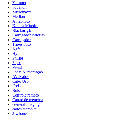
Yakumo
gobandit
Micromaxx
Medion
Agfaphoto
Konica Minolta
Blackmagic
Carregador Baterias
Carregador
Tripés Foto
Agfa
Hyundai
Philips
Sipix
Vivistar
Fonte Alimentação
AV Kabel
Cabo Usb
iRobot
Bolsa
Controle remoto
Cartão de memória
General Imaging
cartes mémoire
Jawbone