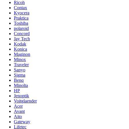
Ricoh
Contax
Kyocera
Praktica
Toshiba
polaroid
Concord
Jay Tech
Kodak
Konica
Maginon
Minox
Traveler
Sanyo
Sigma
Benq
Minolta
HP
Jenoptik
Voitglaender
Acer
Avant
Aito
Gateway
Lifetec