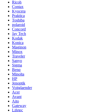
Ricoh
Contax
Kyocera
Praktica
Toshiba
polaroid
Concord
Jay Tech
Kodak
Konica
Maginon
Minox
Traveler
Sanyo
Sigma
Benq
Minolta
HP
Jenoptik
Voitglaender
Acer
Avant
Aito
Gateway
Lifetec