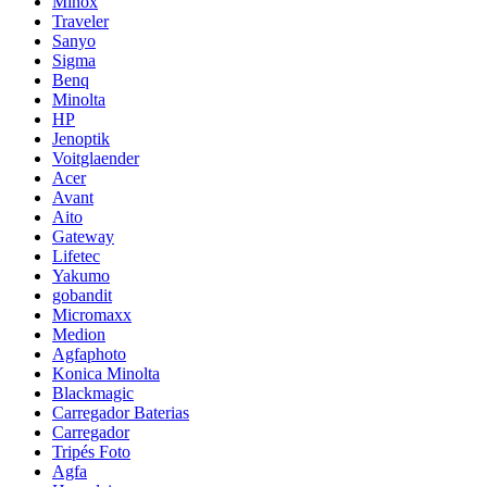
Minox
Traveler
Sanyo
Sigma
Benq
Minolta
HP
Jenoptik
Voitglaender
Acer
Avant
Aito
Gateway
Lifetec
Yakumo
gobandit
Micromaxx
Medion
Agfaphoto
Konica Minolta
Blackmagic
Carregador Baterias
Carregador
Tripés Foto
Agfa