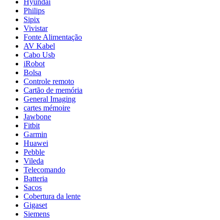
Hyundai
Philips
Sipix
Vivistar
Fonte Alimentação
AV Kabel
Cabo Usb
iRobot
Bolsa
Controle remoto
Cartão de memória
General Imaging
cartes mémoire
Jawbone
Fitbit
Garmin
Huawei
Pebble
Vileda
Telecomando
Batteria
Sacos
Cobertura da lente
Gigaset
Siemens