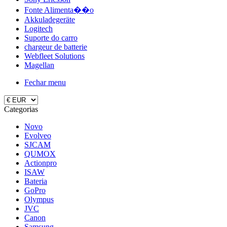
Fonte Alimenta��o
Akkuladegeräte
Logitech
Suporte do carro
chargeur de batterie
Webfleet Solutions
Magellan
Fechar menu
Categorias
Novo
Evolveo
SJCAM
QUMOX
Actionpro
ISAW
Bateria
GoPro
Olympus
JVC
Canon
Samsung