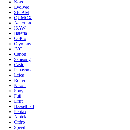
Novo
Evolveo
SJCAM
QUMOX
Actionpro
ISAW
Bateria
GoPro
Olympus
JVC
Canon
Samsung
Casio
Panasonic
Leica
Rollei
Nikon
Sony
Fuji
Drift
Hasselblad
Pentax
Aiptek
Ordro
Speed