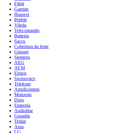
Fitbit
Garmin
Huawei
Pebble
Vileda
Telecomando
Batteria
Sacos
Cobertura da lente
Gigaset
Siemens
AEG
AVM
Elmeg
Swissvoice
Telekom
Amplicomms
Motorola
Doro
Emporia
Audioline
Grundig
Teldat
Asus
LG