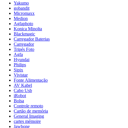
Yakumo
gobandit
Micromaxx
Medion
Agfaphoto
Konica Minolta
Blackmagic
Carregador Baterias
Carregador
Tripés Foto
Agfa
Hyundai
Philips
Sipix
Vivistar
Fonte Alimentação
AV Kabel
Cabo Usb
iRobot
Bolsa
Controle remoto
Cartão de memória
General Imaging
cartes mémoire
Jawbone