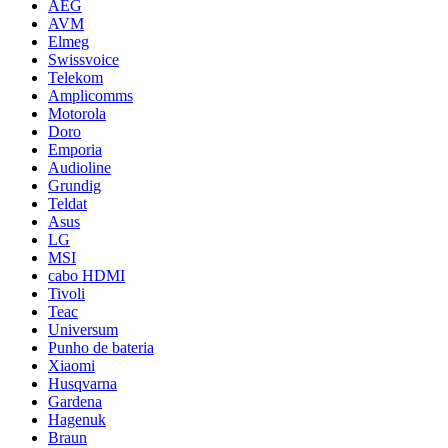
AEG
AVM
Elmeg
Swissvoice
Telekom
Amplicomms
Motorola
Doro
Emporia
Audioline
Grundig
Teldat
Asus
LG
MSI
cabo HDMI
Tivoli
Teac
Universum
Punho de bateria
Xiaomi
Husqvarna
Gardena
Hagenuk
Braun