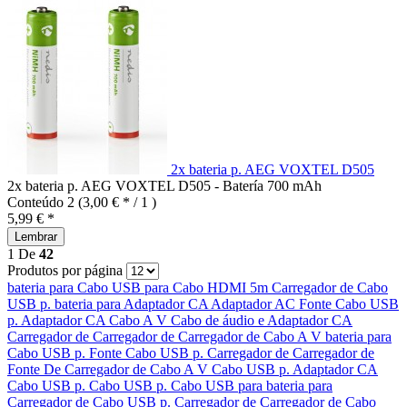
2x bateria p. AEG VOXTEL D505
2x bateria p. AEG VOXTEL D505 - Batería 700 mAh
Conteúdo
2
(3,00 € * / 1 )
5,99 € *
Lembrar
1
De
42
Produtos por página
bateria para
Cabo USB para
Cabo HDMI 5m
Carregador de
Cabo
USB p.
bateria para
Adaptador CA
Adaptador AC
Fonte
Cabo USB
p.
Adaptador CA
Cabo A V
Cabo de áudio e
Adaptador CA
Carregador de
Carregador de
Carregador de
Cabo A V
bateria para
Cabo USB p.
Fonte
Cabo USB p.
Carregador de
Carregador de
Fonte De
Carregador de
Cabo A V
Cabo USB p.
Adaptador CA
Cabo USB p.
Cabo USB p.
Cabo USB para
bateria para
Carregador de
Cabo USB p.
Carregador de
Carregador de
Cabo