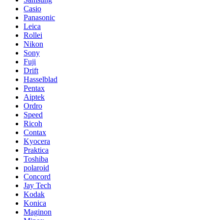
Casio
Panasonic
Leica
Rollei
Nikon
Sony
Fuji
Drift
Hasselblad
Pentax
Aiptek
Ordro
Speed
Ricoh
Contax
Kyocera
Praktica
Toshiba
polaroid
Concord
Jay Tech
Kodak
Konica
Maginon