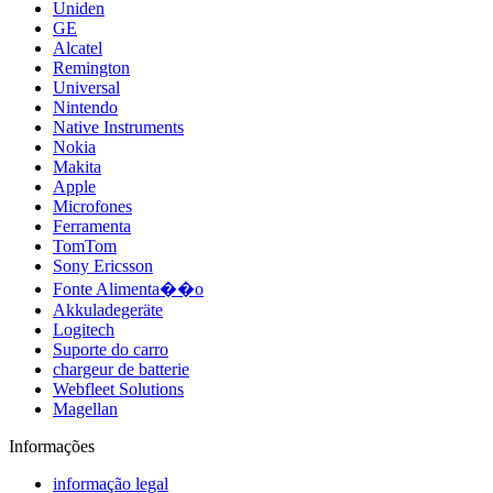
Uniden
GE
Alcatel
Remington
Universal
Nintendo
Native Instruments
Nokia
Makita
Apple
Microfones
Ferramenta
TomTom
Sony Ericsson
Fonte Alimenta��o
Akkuladegeräte
Logitech
Suporte do carro
chargeur de batterie
Webfleet Solutions
Magellan
Informações
informação legal