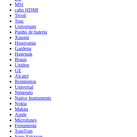
MSI
cabo HDMI
Tivoli
Teac
Universum
Punho de bateria
Xiaomi
Husqvarna
Gardena
Hagenuk
Braun
Uniden
GE
Alcatel
Remington
Universal
Nintendo
Native Instruments
Nokia
Makita
Apple
Microfones
Ferramenta
TomTom
Sony Ericsson