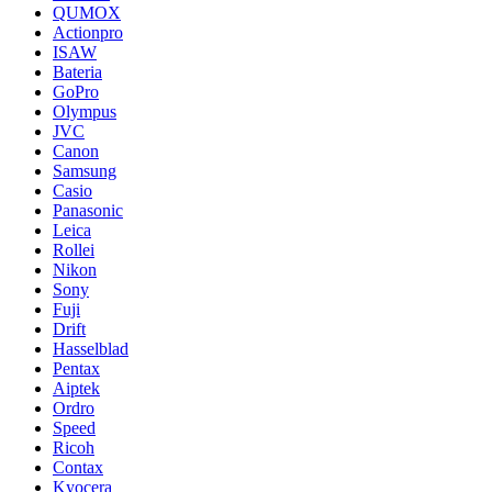
QUMOX
Actionpro
ISAW
Bateria
GoPro
Olympus
JVC
Canon
Samsung
Casio
Panasonic
Leica
Rollei
Nikon
Sony
Fuji
Drift
Hasselblad
Pentax
Aiptek
Ordro
Speed
Ricoh
Contax
Kyocera