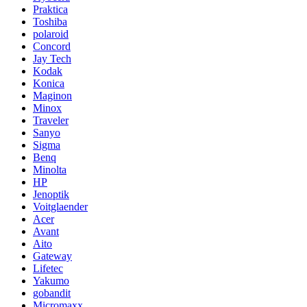
Praktica
Toshiba
polaroid
Concord
Jay Tech
Kodak
Konica
Maginon
Minox
Traveler
Sanyo
Sigma
Benq
Minolta
HP
Jenoptik
Voitglaender
Acer
Avant
Aito
Gateway
Lifetec
Yakumo
gobandit
Micromaxx