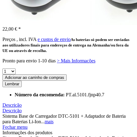
22,00 € *
Preços , incl. IVA
e custos de envio
As baterias só podem ser enviadas
aos utilizadores finais para endereços de entrega na Alemanha/ou fora da
UE ou através de recolha.
Pronto para envio 1-10 dias
> Mais Informações
Adicionar ao carrinho de compras
Lembrar
Número da encomenda:
PT.al.5101.fjnp40.7
Descrição
Descrição
Sistema Base de Carregador DTC-5101 + Adaptador de Bateria
para Baterias Li-Ion...
mais
Fechar menu
Informações dos produtos