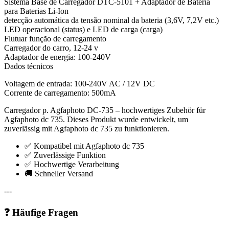
Sistema Base de Carregador DTC-5101 + Adaptador de Bateria
para Baterias Li-Ion
detecção automática da tensão nominal da bateria (3,6V, 7,2V etc.)
LED operacional (status) e LED de carga (carga)
Flutuar função de carregamento
Carregador do carro, 12-24 v
Adaptador de energia: 100-240V
Dados técnicos
Voltagem de entrada: 100-240V AC / 12V DC
Corrente de carregamento: 500mA
Carregador p. Agfaphoto DC-735 – hochwertiges Zubehör für
Agfaphoto dc 735. Dieses Produkt wurde entwickelt, um
zuverlässig mit Agfaphoto dc 735 zu funktionieren.
✅ Kompatibel mit Agfaphoto dc 735
✅ Zuverlässige Funktion
✅ Hochwertige Verarbeitung
🚚 Schneller Versand
---
❓ Häufige Fragen