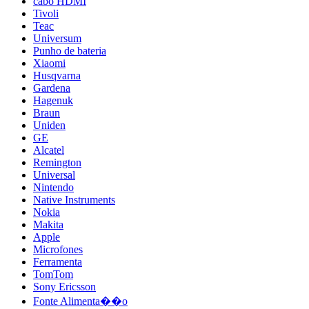
cabo HDMI
Tivoli
Teac
Universum
Punho de bateria
Xiaomi
Husqvarna
Gardena
Hagenuk
Braun
Uniden
GE
Alcatel
Remington
Universal
Nintendo
Native Instruments
Nokia
Makita
Apple
Microfones
Ferramenta
TomTom
Sony Ericsson
Fonte Alimenta��o