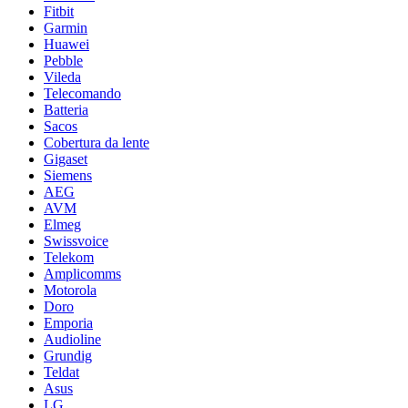
Fitbit
Garmin
Huawei
Pebble
Vileda
Telecomando
Batteria
Sacos
Cobertura da lente
Gigaset
Siemens
AEG
AVM
Elmeg
Swissvoice
Telekom
Amplicomms
Motorola
Doro
Emporia
Audioline
Grundig
Teldat
Asus
LG