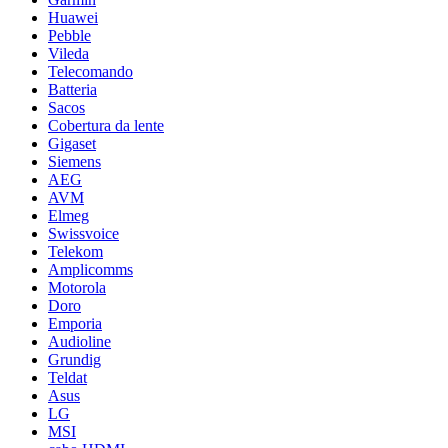
Huawei
Pebble
Vileda
Telecomando
Batteria
Sacos
Cobertura da lente
Gigaset
Siemens
AEG
AVM
Elmeg
Swissvoice
Telekom
Amplicomms
Motorola
Doro
Emporia
Audioline
Grundig
Teldat
Asus
LG
MSI