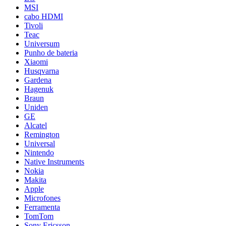
MSI
cabo HDMI
Tivoli
Teac
Universum
Punho de bateria
Xiaomi
Husqvarna
Gardena
Hagenuk
Braun
Uniden
GE
Alcatel
Remington
Universal
Nintendo
Native Instruments
Nokia
Makita
Apple
Microfones
Ferramenta
TomTom
Sony Ericsson