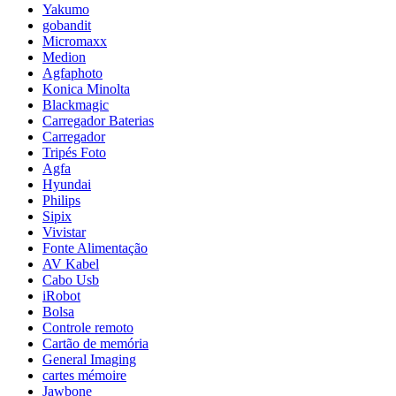
Yakumo
gobandit
Micromaxx
Medion
Agfaphoto
Konica Minolta
Blackmagic
Carregador Baterias
Carregador
Tripés Foto
Agfa
Hyundai
Philips
Sipix
Vivistar
Fonte Alimentação
AV Kabel
Cabo Usb
iRobot
Bolsa
Controle remoto
Cartão de memória
General Imaging
cartes mémoire
Jawbone