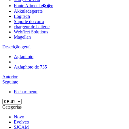
Fonte Alimenta��o
Akkuladegeräte
Logitech
Suporte do carro
chargeur de batterie
Webfleet Solutions
Magellan
Descrição geral
Agfaphoto
Agfaphoto dc 735
Anterior
Seguinte
Fechar menu
Categorias
Novo
Evolveo
SJCAM