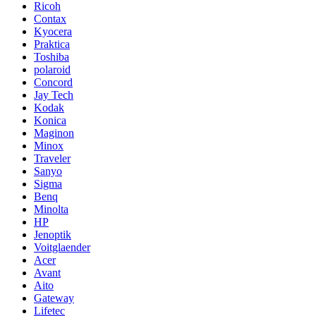
Ricoh
Contax
Kyocera
Praktica
Toshiba
polaroid
Concord
Jay Tech
Kodak
Konica
Maginon
Minox
Traveler
Sanyo
Sigma
Benq
Minolta
HP
Jenoptik
Voitglaender
Acer
Avant
Aito
Gateway
Lifetec