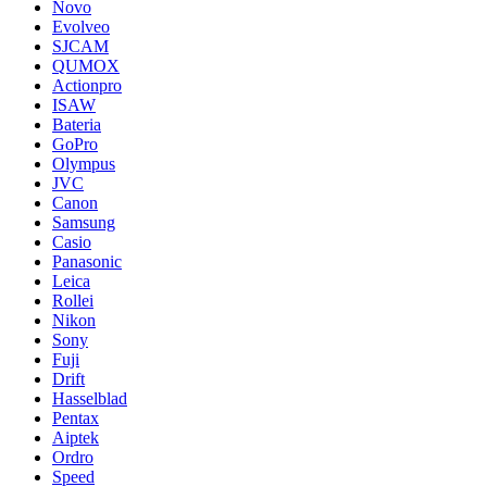
Novo
Evolveo
SJCAM
QUMOX
Actionpro
ISAW
Bateria
GoPro
Olympus
JVC
Canon
Samsung
Casio
Panasonic
Leica
Rollei
Nikon
Sony
Fuji
Drift
Hasselblad
Pentax
Aiptek
Ordro
Speed