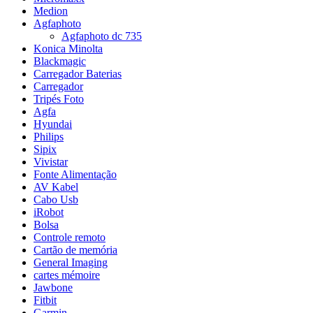
Medion
Agfaphoto
Agfaphoto dc 735
Konica Minolta
Blackmagic
Carregador Baterias
Carregador
Tripés Foto
Agfa
Hyundai
Philips
Sipix
Vivistar
Fonte Alimentação
AV Kabel
Cabo Usb
iRobot
Bolsa
Controle remoto
Cartão de memória
General Imaging
cartes mémoire
Jawbone
Fitbit
Garmin