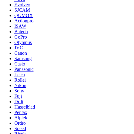
Evolveo
SJCAM
QUMOX
Actionpro
ISAW
Bateria
GoPro
Olympus
JVC
Canon
Samsung
Casio
Panasonic
Leica
Rollei
Nikon
Sony
Fuji
Drift
Hasselblad
Pentax
Aiptek
Ordro
Speed
Ricoh