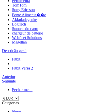
Ferramenta
TomTom
Sony Ericsson
Fonte Alimenta��o
Akkuladegeräte
Logitech
Suporte do carro
chargeur de batterie
Webfleet Solutions
Magellan
Descrição geral
Fitbit
Fitbit Versa 2
Anterior
Seguinte
Fechar menu
Categorias
Novo