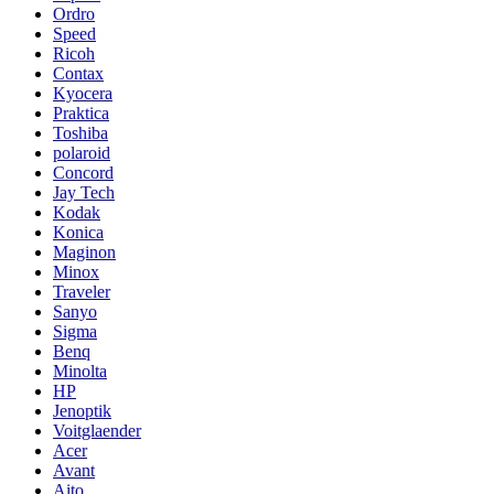
Ordro
Speed
Ricoh
Contax
Kyocera
Praktica
Toshiba
polaroid
Concord
Jay Tech
Kodak
Konica
Maginon
Minox
Traveler
Sanyo
Sigma
Benq
Minolta
HP
Jenoptik
Voitglaender
Acer
Avant
Aito