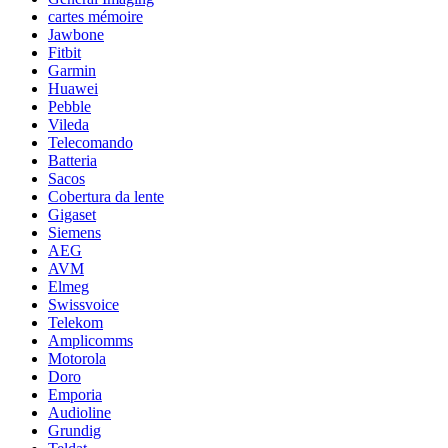
cartes mémoire
Jawbone
Fitbit
Garmin
Huawei
Pebble
Vileda
Telecomando
Batteria
Sacos
Cobertura da lente
Gigaset
Siemens
AEG
AVM
Elmeg
Swissvoice
Telekom
Amplicomms
Motorola
Doro
Emporia
Audioline
Grundig