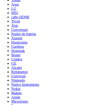
Teldat
Asus
LG
MSI
cabo HDMI
Tivoli
Teac
Universum
Punho de bateria
Xiaomi
Husqvarna
Gardena
Hagenuk
Braun
Uniden
GE
Alcatel
Remington
Universal
Nintendo
Native Instruments
Nokia
Makita
Apple
Microfones