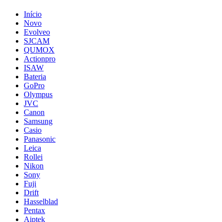
Início
Novo
Evolveo
SJCAM
QUMOX
Actionpro
ISAW
Bateria
GoPro
Olympus
JVC
Canon
Samsung
Casio
Panasonic
Leica
Rollei
Nikon
Sony
Fuji
Drift
Hasselblad
Pentax
Aiptek