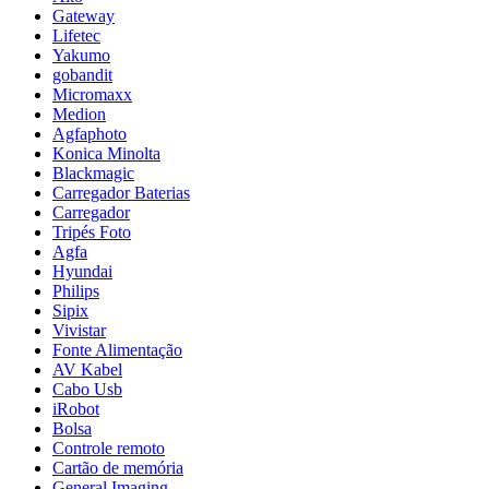
Gateway
Lifetec
Yakumo
gobandit
Micromaxx
Medion
Agfaphoto
Konica Minolta
Blackmagic
Carregador Baterias
Carregador
Tripés Foto
Agfa
Hyundai
Philips
Sipix
Vivistar
Fonte Alimentação
AV Kabel
Cabo Usb
iRobot
Bolsa
Controle remoto
Cartão de memória
General Imaging