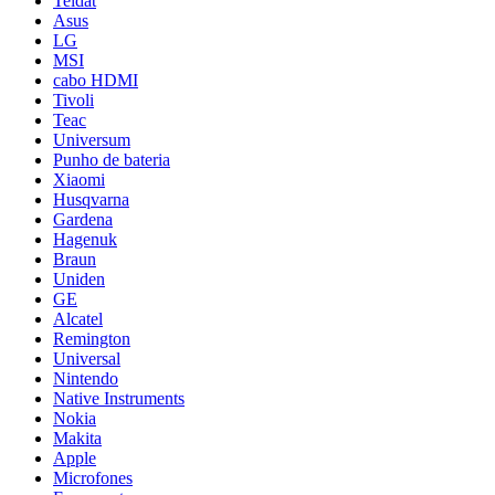
Teldat
Asus
LG
MSI
cabo HDMI
Tivoli
Teac
Universum
Punho de bateria
Xiaomi
Husqvarna
Gardena
Hagenuk
Braun
Uniden
GE
Alcatel
Remington
Universal
Nintendo
Native Instruments
Nokia
Makita
Apple
Microfones