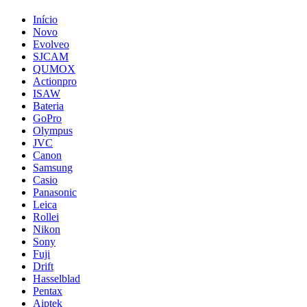
Início
Novo
Evolveo
SJCAM
QUMOX
Actionpro
ISAW
Bateria
GoPro
Olympus
JVC
Canon
Samsung
Casio
Panasonic
Leica
Rollei
Nikon
Sony
Fuji
Drift
Hasselblad
Pentax
Aiptek