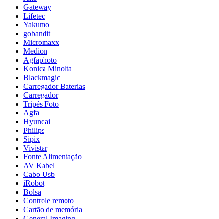
Gateway
Lifetec
Yakumo
gobandit
Micromaxx
Medion
Agfaphoto
Konica Minolta
Blackmagic
Carregador Baterias
Carregador
Tripés Foto
Agfa
Hyundai
Philips
Sipix
Vivistar
Fonte Alimentação
AV Kabel
Cabo Usb
iRobot
Bolsa
Controle remoto
Cartão de memória
General Imaging