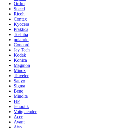
Ordro
Speed
Ricoh
Contax
Kyocera
Praktica
Toshiba
polaroid
Concord
Jay Tech
Kodak
Konica
Maginon
Minox
Traveler
Sanyo
Sigma
Benq
Minolta
HP
Jenoptik
Voitglaender
Acer
Avant
Aito