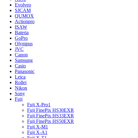
Evolveo
SJCAM
QUMOX
Actionpro
ISAW
Bateria
GoPro
Olympus
JVC
Canon
Samsung
Casio
Panasonic
Leica
Rollei
Nikon
Sony
Fuji
Fuji X-Pro1
Fuji FinePix HS30EXR
Fuji FinePix HS33EXR
Fuji FinePix HS50EXR
Fuji X-M1
Fuji X-A1
Fuji X-T1