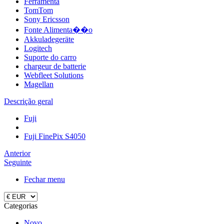
Ferramenta
TomTom
Sony Ericsson
Fonte Alimenta��o
Akkuladegeräte
Logitech
Suporte do carro
chargeur de batterie
Webfleet Solutions
Magellan
Descrição geral
Fuji
Fuji FinePix S4050
Anterior
Seguinte
Fechar menu
Categorias
Novo