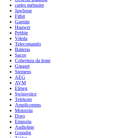
cartes mémoire
Jawbone
Fitbit
Garmin
Huawei
Pebble
Vileda
Telecomando
Batteria
Sacos
Cobertura da lente
Gigaset
Siemens
AEG
AVM
Elmeg
Swissvoice
Telekom
Amplicomms
Motorola
Doro
Emporia
Audioline
Grundig