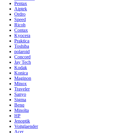
Pentax
Aiptek
Ordro
Speed
Ricoh
Contax
Kyocera
Praktica
Toshiba
polaroid
Concord
Jay Tech
Kodak
Konica
Maginon
Minox
Traveler
Sanyo
Sigma
Benq
Minolta
HP
Jenoptik
Voitglaender
Acer