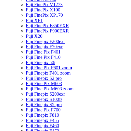
Fuji FinePix V1273
Fuji FinePix X100
Fuji FinePix XP170
Fuji XF1
Fuji FinePix F850EXR
Fuji FinePix F900EXR
Fuji X20
Fuji Finepix F200exr
Fuji Finepix F70exr
Fuji Fine Pix F401
Fuji Fine Pix F410
Fuji Finepix 50i
Fuji Fine Pix F601 zoom
Fuji Finepix F401 zoom
Fuji Finepix S2 pro
Fuji Fine Pix M603
Fuji Fine Pix M603 zoom
Fuji Finepix S200exr
Fuji Finepix S100fs
Fuji Finepix S5 pro
Fuji Fine Pix F700
Fuji Finepix F810
Fuji Finepix F455
Fuji Finepix F460
Fuji Finepix F470