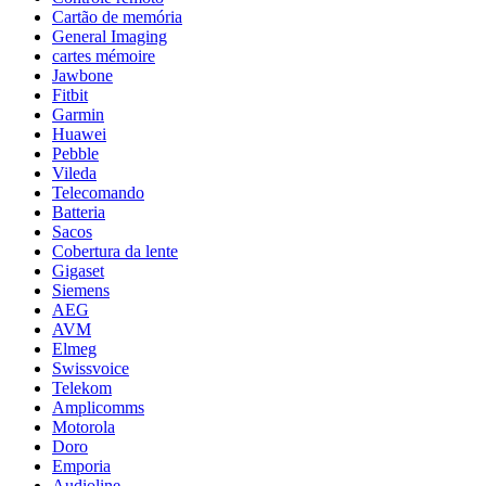
Cartão de memória
General Imaging
cartes mémoire
Jawbone
Fitbit
Garmin
Huawei
Pebble
Vileda
Telecomando
Batteria
Sacos
Cobertura da lente
Gigaset
Siemens
AEG
AVM
Elmeg
Swissvoice
Telekom
Amplicomms
Motorola
Doro
Emporia
Audioline