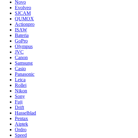
Novo
Evolveo
SJCAM
QUMOX
Actionpro
ISAW
Bateria
GoPro
Olympus
JVC
Canon
Samsung
Casio
Panasonic
Leica
Rollei
Nikon
Sony
Fuji
Drift
Hasselblad
Pentax
Aiptek
Ordro
Speed