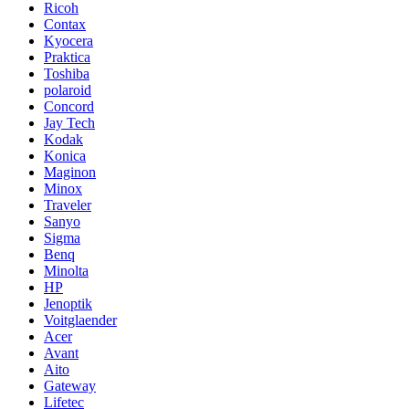
Ricoh
Contax
Kyocera
Praktica
Toshiba
polaroid
Concord
Jay Tech
Kodak
Konica
Maginon
Minox
Traveler
Sanyo
Sigma
Benq
Minolta
HP
Jenoptik
Voitglaender
Acer
Avant
Aito
Gateway
Lifetec