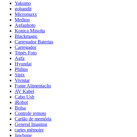
Yakumo
gobandit
Micromaxx
Medion
Agfaphoto
Konica Minolta
Blackmagic
Carregador Baterias
Carregador
Tripés Foto
Agfa
Hyundai
Philips
Sipix
Vivistar
Fonte Alimentação
AV Kabel
Cabo Usb
iRobot
Bolsa
Controle remoto
Cartão de memória
General Imaging
cartes mémoire
Jawbone