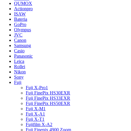
QUMOX
Actionpro
ISAW
Bateria
GoPro
Olympus
JVC
Canon
Samsung
Casio
Panasonic
Leica
Rollei
Nikon
Sony
Fuji
Fuji X-Pro1
Fuji FinePix HS30EXR
Fuji FinePix HS33EXR
Fuji FinePix HS50EXR
Fuji X-M1
Fuji X-A1
Fuji X-T1
Fujifilm X-A2
Fuji Finepix 4900 Zoom