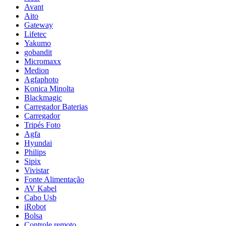
Avant
Aito
Gateway
Lifetec
Yakumo
gobandit
Micromaxx
Medion
Agfaphoto
Konica Minolta
Blackmagic
Carregador Baterias
Carregador
Tripés Foto
Agfa
Hyundai
Philips
Sipix
Vivistar
Fonte Alimentação
AV Kabel
Cabo Usb
iRobot
Bolsa
Controle remoto