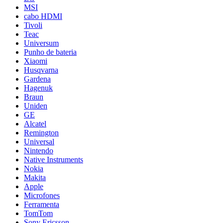
MSI
cabo HDMI
Tivoli
Teac
Universum
Punho de bateria
Xiaomi
Husqvarna
Gardena
Hagenuk
Braun
Uniden
GE
Alcatel
Remington
Universal
Nintendo
Native Instruments
Nokia
Makita
Apple
Microfones
Ferramenta
TomTom
Sony Ericsson