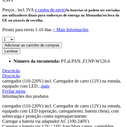
9,99 € *
Preços , incl. IVA
e custos de envio
As baterias só podem ser enviadas
aos utilizadores finais para endereços de entrega na Alemanha/ou fora da
UE ou através de recolha.
Pronto para envio 1-10 dias
> Mais Informações
Adicionar ao carrinho de compras
Lembrar
Número da encomenda:
PT.al.PAN..FJ.NP-W126.6
Descrição
Descrição
carregador (110-220V) incl. Carregador de carro (12V) na estrada,
equipado com LED...
mais
Fechar menu
Informações dos produtos
carregador (110-220V) incl. Carregador de carro (12V) na estrada,
equipado com LED (operação, carregamento, bateria cheia), com
sobrecarga e proteção contra superaquecimento
Carregar a bateria via adaptador AC (100-240V)
Carregar a bateria via 12V / 24V-Anschluss carros, caminhões