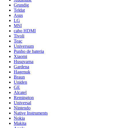
Grundig
Teldat
Asus
LG
MSI
cabo HDMI
Tivoli
Teac
Universum
Punho de bateria
Xiaomi
Husqvarna
Gardena
Hagenuk
Braun
Uniden
GE
Alcatel
Remington
Universal
Nintendo
Native Instruments
Nokia
Makita