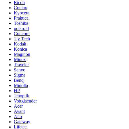
Ricoh
Contax
Kyocera
Praktica
Toshiba
polaroid
Concord
Jay Tech
Kodak
Konica
Maginon
Minox
Traveler
Sanyo
Sigma
Benq
Minolta
HP
Jenoptik
Voitglaender
Acer
Avant
Aito
Gateway
Lifetec