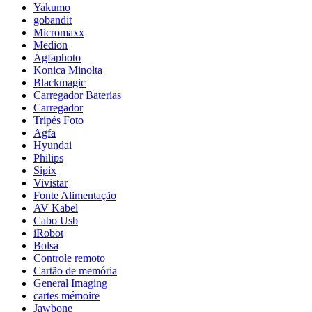
Yakumo
gobandit
Micromaxx
Medion
Agfaphoto
Konica Minolta
Blackmagic
Carregador Baterias
Carregador
Tripés Foto
Agfa
Hyundai
Philips
Sipix
Vivistar
Fonte Alimentação
AV Kabel
Cabo Usb
iRobot
Bolsa
Controle remoto
Cartão de memória
General Imaging
cartes mémoire
Jawbone