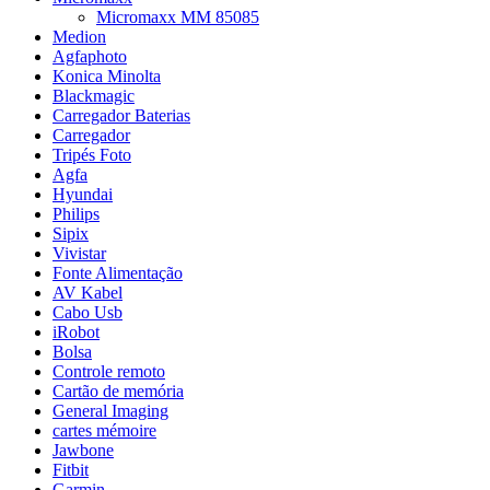
Micromaxx MM 85085
Medion
Agfaphoto
Konica Minolta
Blackmagic
Carregador Baterias
Carregador
Tripés Foto
Agfa
Hyundai
Philips
Sipix
Vivistar
Fonte Alimentação
AV Kabel
Cabo Usb
iRobot
Bolsa
Controle remoto
Cartão de memória
General Imaging
cartes mémoire
Jawbone
Fitbit
Garmin