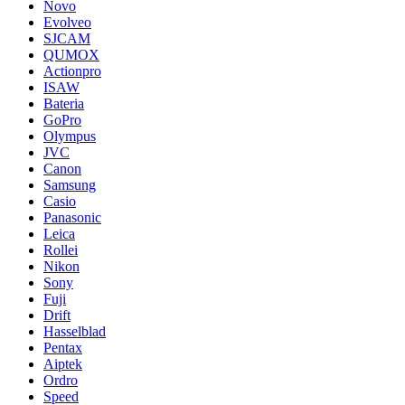
Novo
Evolveo
SJCAM
QUMOX
Actionpro
ISAW
Bateria
GoPro
Olympus
JVC
Canon
Samsung
Casio
Panasonic
Leica
Rollei
Nikon
Sony
Fuji
Drift
Hasselblad
Pentax
Aiptek
Ordro
Speed