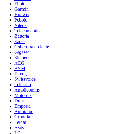
Fitbit
Garmin
Huawei
Pebble
Vileda
Telecomando
Batteria
Sacos
Cobertura da lente
Gigaset
Siemens
AEG
AVM
Elmeg
Swissvoice
Telekom
Amplicomms
Motorola
Doro
Emporia
Audioline
Grundig
Teldat
Asus
LG