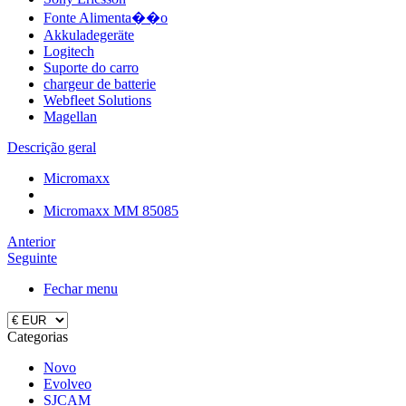
Fonte Alimenta��o
Akkuladegeräte
Logitech
Suporte do carro
chargeur de batterie
Webfleet Solutions
Magellan
Descrição geral
Micromaxx
Micromaxx MM 85085
Anterior
Seguinte
Fechar menu
Categorias
Novo
Evolveo
SJCAM