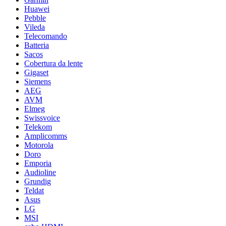
Huawei
Pebble
Vileda
Telecomando
Batteria
Sacos
Cobertura da lente
Gigaset
Siemens
AEG
AVM
Elmeg
Swissvoice
Telekom
Amplicomms
Motorola
Doro
Emporia
Audioline
Grundig
Teldat
Asus
LG
MSI