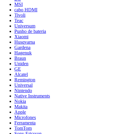
MSI
cabo HDMI
Tivoli
Teac
Universum
Punho de bateria
Xiaomi
Husqvarna
Gardena
Hagenuk
Braun
Uniden
GE
Alcatel
Remington
Universal
Nintendo
Native Instruments
Nokia
Makita
Apple
Microfones
Ferramenta
TomTom
Sony Ericsson