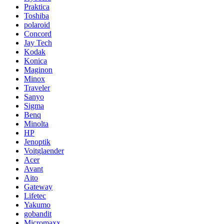
Praktica
Toshiba
polaroid
Concord
Jay Tech
Kodak
Konica
Maginon
Minox
Traveler
Sanyo
Sigma
Benq
Minolta
HP
Jenoptik
Voitglaender
Acer
Avant
Aito
Gateway
Lifetec
Yakumo
gobandit
Micromaxx