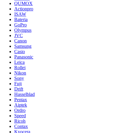
QUMOX
Actionpro
ISAW
Bateria
GoPro
Olympus
JVC
Canon
Samsung
Casio
Panasonic
Leica
Rollei
Nikon
Sony
Fuji
Drift
Hasselblad
Pentax
Aiptek
Ordro
Speed
Ricoh
Contax
Kyocera