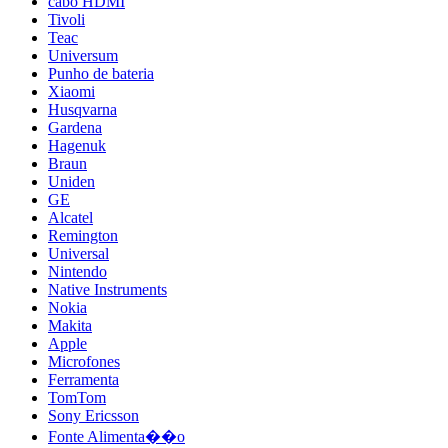
cabo HDMI
Tivoli
Teac
Universum
Punho de bateria
Xiaomi
Husqvarna
Gardena
Hagenuk
Braun
Uniden
GE
Alcatel
Remington
Universal
Nintendo
Native Instruments
Nokia
Makita
Apple
Microfones
Ferramenta
TomTom
Sony Ericsson
Fonte Alimenta��o