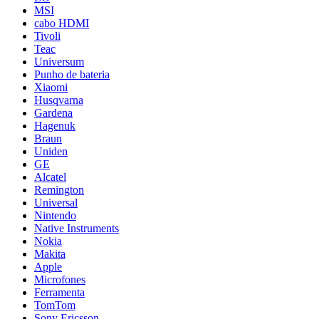
MSI
cabo HDMI
Tivoli
Teac
Universum
Punho de bateria
Xiaomi
Husqvarna
Gardena
Hagenuk
Braun
Uniden
GE
Alcatel
Remington
Universal
Nintendo
Native Instruments
Nokia
Makita
Apple
Microfones
Ferramenta
TomTom
Sony Ericsson