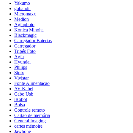
Yakumo
gobandit
Micromaxx
Medion
Agfaphoto
Konica Minolta
Blackmagic
Carregador Baterias
Carregador
Tripés Foto
Agfa
Hyundai
Philips
Sipix
Vivistar
Fonte Alimentação
AV Kabel
Cabo Usb
iRobot
Bolsa
Controle remoto
Cartão de memória
General Imaging
cartes mémoire
Jawbone