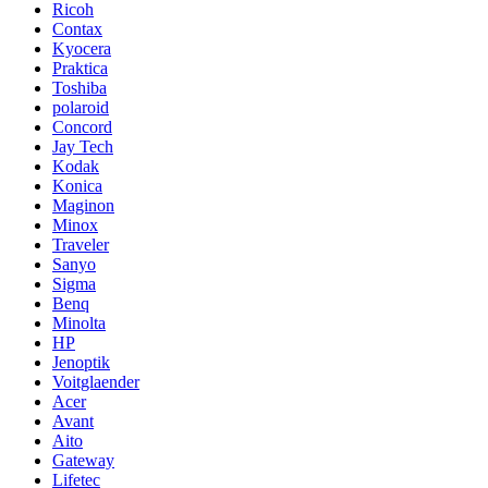
Ricoh
Contax
Kyocera
Praktica
Toshiba
polaroid
Concord
Jay Tech
Kodak
Konica
Maginon
Minox
Traveler
Sanyo
Sigma
Benq
Minolta
HP
Jenoptik
Voitglaender
Acer
Avant
Aito
Gateway
Lifetec