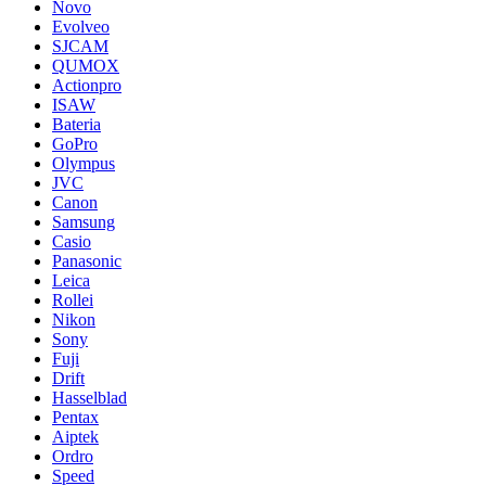
Novo
Evolveo
SJCAM
QUMOX
Actionpro
ISAW
Bateria
GoPro
Olympus
JVC
Canon
Samsung
Casio
Panasonic
Leica
Rollei
Nikon
Sony
Fuji
Drift
Hasselblad
Pentax
Aiptek
Ordro
Speed