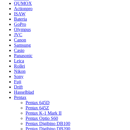
QUMOX
Actionpro
ISAW
Bateria
GoPro
Olympus
JVC
Canon
Samsung
Casio
Panasonic
Leica
Rollei
Nikon
Sony
Fuji
Drift
Hasselblad
Pentax
Pentax 645D
Pentax 645Z
Pentax K-1 Mark II
Pentax Optio S60
Pentax Digibino DB100
Pentax Digibino DB200