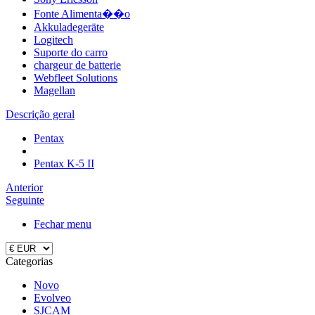
Fonte Alimenta��o
Akkuladegeräte
Logitech
Suporte do carro
chargeur de batterie
Webfleet Solutions
Magellan
Descrição geral
Pentax
Pentax K-5 II
Anterior
Seguinte
Fechar menu
Categorias
Novo
Evolveo
SJCAM