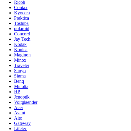
Ricoh
Contax
Kyocera
Praktica
Toshiba
polaroid
Concord
Jay Tech
Kodak
Konica
Maginon
Minox
Traveler
Sanyo
Sigma
Benq
Minolta
HP
Jenoptik
Voitglaender
Acer
Avant
Aito
Gateway
Lifetec