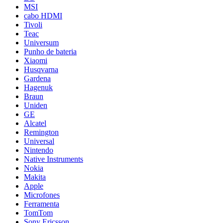
MSI
cabo HDMI
Tivoli
Teac
Universum
Punho de bateria
Xiaomi
Husqvarna
Gardena
Hagenuk
Braun
Uniden
GE
Alcatel
Remington
Universal
Nintendo
Native Instruments
Nokia
Makita
Apple
Microfones
Ferramenta
TomTom
Sony Ericsson