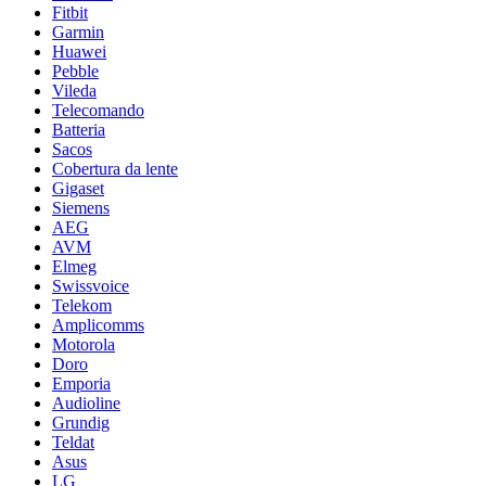
Fitbit
Garmin
Huawei
Pebble
Vileda
Telecomando
Batteria
Sacos
Cobertura da lente
Gigaset
Siemens
AEG
AVM
Elmeg
Swissvoice
Telekom
Amplicomms
Motorola
Doro
Emporia
Audioline
Grundig
Teldat
Asus
LG