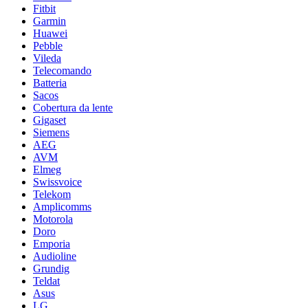
Fitbit
Garmin
Huawei
Pebble
Vileda
Telecomando
Batteria
Sacos
Cobertura da lente
Gigaset
Siemens
AEG
AVM
Elmeg
Swissvoice
Telekom
Amplicomms
Motorola
Doro
Emporia
Audioline
Grundig
Teldat
Asus
LG