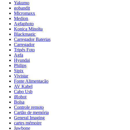
Yakumo
gobandit
Micromaxx
Medion
Agfaphoto
Konica Minolta
Blackmagic
Carregador Baterias
Carregador
Tripés Foto
Agfa
Hyundai
Philips
Sipix
Vivistar
Fonte Alimentação
AV Kabel
Cabo Usb
iRobot
Bolsa
Controle remoto
Cartão de memória
General Imaging
cartes mémoire
Jawbone